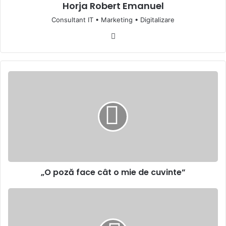
Horja Robert Emanuel
Consultant IT • Marketing • Digitalizare
Website
„O
poză
face
cât
o
mie
de
cuvinte”
„O poză face cât o mie de cuvinte”
Rezumat
Decembrie
2023