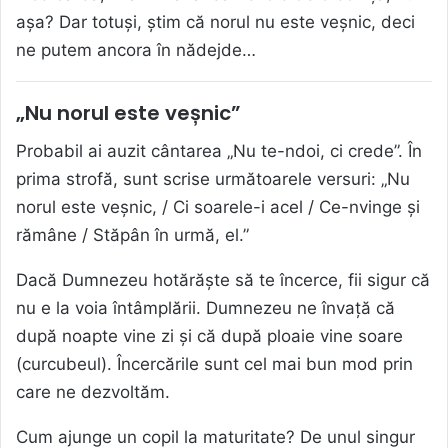
așa? Dar totuși, știm că norul nu este veșnic, deci
ne putem ancora în nădejde…
„Nu norul este veșnic”
Probabil ai auzit cântarea „Nu te-ndoi, ci crede”. În
prima strofă, sunt scrise următoarele versuri: „Nu
norul este veșnic, / Ci soarele-i acel / Ce-nvinge și
rămâne / Stăpân în urmă, el.”
Dacă Dumnezeu hotărăște să te încerce, fii sigur că
nu e la voia întâmplării. Dumnezeu ne învață că
după noapte vine zi și că după ploaie vine soare
(curcubeul). Încercările sunt cel mai bun mod prin
care ne dezvoltăm.
Cum ajunge un copil la maturitate? De unul singur