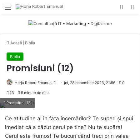
Menu
Switch
Ca
Acasă
|
Biblia
Biblia
Promisiuni (12)
Send
Horja Robert Emanuel
joi, 28 decembrie 2023, 21:56
0
an
13
5 minute de citit
email
Promisiuni (12)
Ce atitudine ai în fața încercărilor? Te superi și spui
imediat că a căzut cerul pe tine? Nu te supăra!
Cerul este frumos! Te bucuri când treci prin valea