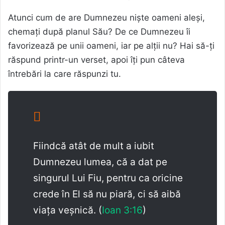
Atunci cum de are Dumnezeu niște oameni aleși,
chemați după planul Său? De ce Dumnezeu îi
favorizează pe unii oameni, iar pe alții nu? Hai să-ți
răspund printr-un verset, apoi îți pun câteva
întrebări la care răspunzi tu.
Fiindcă atât de mult a iubit
Dumnezeu lumea, că a dat pe
singurul Lui Fiu, pentru ca oricine
crede în El să nu piară, ci să aibă
viața veșnică. (
Ioan 3:16
)