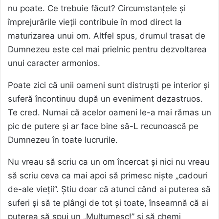
nu poate. Ce trebuie făcut? Circumstanțele și
împrejurările vieții contribuie în mod direct la
maturizarea unui om. Altfel spus, drumul trasat de
Dumnezeu este cel mai prielnic pentru dezvoltarea
unui caracter armonios.
Poate zici că unii oameni sunt distruști pe interior și
suferă încontinuu după un eveniment dezastruos.
Te cred. Numai că acelor oameni le-a mai rămas un
pic de putere și ar face bine să-L recunoască pe
Dumnezeu în toate lucrurile.
Nu vreau să scriu ca un om încercat și nici nu vreau
să scriu ceva ca mai apoi să primesc niște „cadouri
de-ale vieții”. Știu doar că atunci când ai puterea să
suferi și să te plângi de tot și toate, înseamnă că ai
puterea să spui un „Mulțumesc!” și să chemi