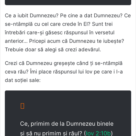
Ce a iubit Dumnezeu? Pe cine a dat Dumnezeu? Ce
se-ntâmplă cu cel care crede în El? Sunt trei
întrebări care-și găsesc răspunsul în versetul
anterior… Pricepi acum că Dumnezeu te iubește?
Trebuie doar să alegi să crezi adevărul.
Crezi că Dumnezeu greșește când ți se-ntâmplă
ceva rău? Îmi place răspunsul lui Iov pe care i l-a
dat soției sale:
Ce, primim de la Dumnezeu binele
și să nu primim și răul? (
Iov 2:10b
)