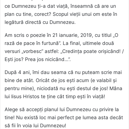
ce Dumnezeu ți-a dat viață, înseamnă că are un
plan cu tine, corect? Scopul vieții unui om este în
legătură directă cu Dumnezeu.
Am scris o poezie în 21 ianuarie, 2019, cu titlul „O
rază de pace în furtună”. La final, ultimele două
versuri „vorbesc” astfel: „Credința poate orișicând! /
Ești jos? Prea jos nicicând…”.
După 4 ani, îmi dau seama că nu puteam scrie mai
bine de atât. Oricât de jos ești acum (e valabil și
pentru mine), niciodată nu ești destul de jos! Mâna
lui Iisus Hristos te ține cât timp ești în viață!
Alege să accepți planul lui Dumnezeu cu privire la
tine! Nu există loc mai perfect pe lumea asta decât
să fii în voia lui Dumnezeu!