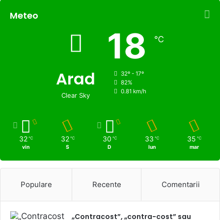
Meteo
18
℃
Arad
32º - 17º
82%
0.81 km/h
Clear Sky
32
32
30
33
35
℃
℃
℃
℃
℃
vin
S
D
lun
mar
Populare
Recente
Comentarii
„Contracost”, „contra-cost” sau