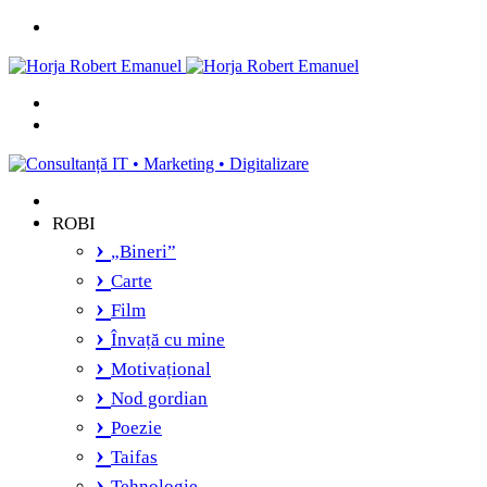
Menu
Caută
și
Switch
vei
skin
găsi...
ROBI
„Bineri”
Carte
Film
Învață cu mine
Motivațional
Nod gordian
Poezie
Taifas
Tehnologie