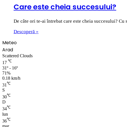
Care este cheia succesului?
De câte ori te-ai întrebat care este cheia succesului? Cu 
Descoperă »
Meteo
Arad
Scattered Clouds
℃
17
31º - 16º
71%
0.18 km/h
℃
31
S
℃
30
D
℃
34
lun
℃
36
mar