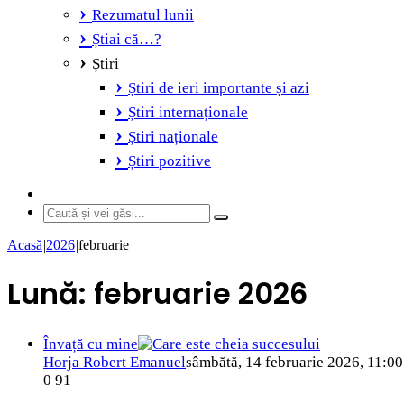
Rezumatul lunii
Știai că…?
Știri
Știri de ieri importante și azi
Știri internaționale
Știri naționale
Știri pozitive
Switch
skin
Caută
și
Acasă
|
2026
|
februarie
vei
găsi...
Lună:
februarie 2026
Învață cu mine
Horja Robert Emanuel
sâmbătă, 14 februarie 2026, 11:00
0
91