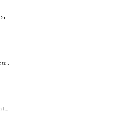
Do...
tr...
l...