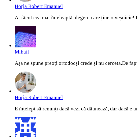
Horja Robert Emanuel
Ai făcut cea mai înțeleaptă alegere care ține o veșnicie! 
Mihail
Așa ne spune preoți ortodocși crede și nu cerceta.De fapt 
Horja Robert Emanuel
E înțelept să renunți dacă vezi că dăunează, dar dacă e un 