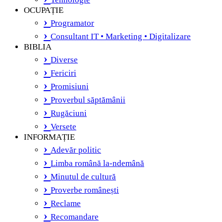
OCUPAȚIE
Programator
Consultant IT • Marketing • Digitalizare
BIBLIA
Diverse
Fericiri
Promisiuni
Proverbul săptămânii
Rugăciuni
Versete
INFORMAȚIE
Adevăr politic
Limba română la-ndemână
Minutul de cultură
Proverbe românești
Reclame
Recomandare