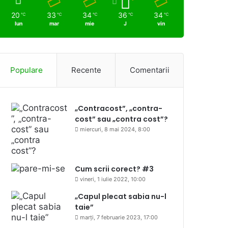
20
33
34
36
34
℃
℃
℃
℃
℃
lun
mar
mie
J
vin
Populare
Recente
Comentarii
„Contracost”, „contra-
cost” sau „contra cost”?
miercuri, 8 mai 2024, 8:00
Cum scrii corect? #3
vineri, 1 iulie 2022, 10:00
„Capul plecat sabia nu-l
taie”
marți, 7 februarie 2023, 17:00