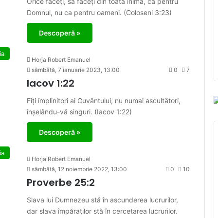
Orice faceți, să faceți din toată inima, ca pentru
Domnul, nu ca pentru oameni. (Coloseni 3:23)
Descoperă »
ia
Horja Robert Emanuel
sâmbătă, 7 ianuarie 2023, 13:00
0
7
Iacov 1:22
Fiți împlinitori ai Cuvântului, nu numai ascultători,
înșelându-vă singuri. (Iacov 1:22)
Descoperă »
ia
Horja Robert Emanuel
sâmbătă, 12 noiembrie 2022, 13:00
0
10
Proverbe 25:2
Slava lui Dumnezeu stă în ascunderea lucrurilor,
dar slava împăraților stă în cercetarea lucrurilor.