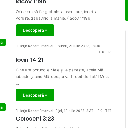
Iacov 1:19b
Orice om să fie grabnic la ascultare, încet la
vorbire, zăbavnic la mânie. (Iacov 1:19b)
Descoperă »
ia
Horja Robert Emanuel
vineri, 21 iulie 2023, 16:00
0
8
Ioan 14:21
Cine are poruncile Mele și le păzește, acela Mă
iubește și cine Mă iubește va fi iubit de Tatăl Meu.
…
Descoperă »
ia
Horja Robert Emanuel
joi, 13 iulie 2023, 8:37
0
17
Coloseni 3:23