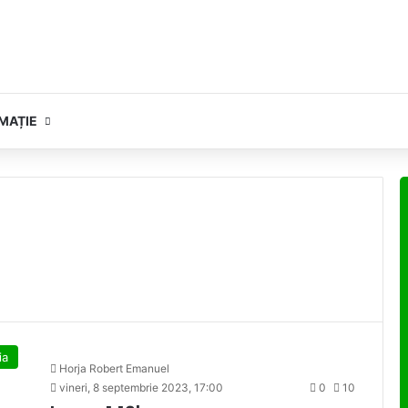
MAȚIE
ia
Horja Robert Emanuel
vineri, 8 septembrie 2023, 17:00
0
10