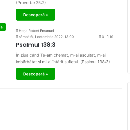
(Proverbe 25:2)
Descoperă »
ia
Horja Robert Emanuel
sâmbătă, 1 octombrie 2022, 13:00
0
19
Psalmul 138:3
În ziua când Te-am chemat, m-ai ascultat, m-ai
îmbărbătat și mi-ai întărit sufletul. (Psalmul 138:3)
Descoperă »