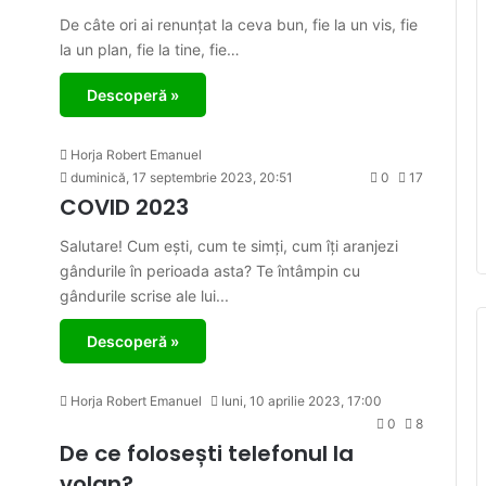
De câte ori ai renunțat la ceva bun, fie la un vis, fie
la un plan, fie la tine, fie…
Descoperă »
Horja Robert Emanuel
duminică, 17 septembrie 2023, 20:51
0
17
COVID 2023
Salutare! Cum ești, cum te simți, cum îți aranjezi
gândurile în perioada asta? Te întâmpin cu
gândurile scrise ale lui...
Descoperă »
Horja Robert Emanuel
luni, 10 aprilie 2023, 17:00
0
8
De ce folosești telefonul la
volan?