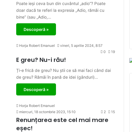
Poate ieși ceva bun din cuvântul „adio”? Poate
doar dacă te referi la expresia „Adio, rămâi cu
bine” (sau „Adio,…
Descoperă »
Horja Robert Emanuel
vineri, 5 aprilie 2024, 8:57
0
19
E greu? Nu-i rău!
Ți-e frică de greu? Nu știi ce să mai faci când dai
de greu? Rămâi în pană de idei (gânduri)…
Descoperă »
Horja Robert Emanuel
miercuri, 18 octombrie 2023, 15:10
2
15
Renunțarea este cel mai mare
eșec!