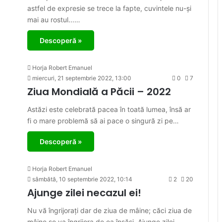
astfel de expresie se trece la fapte, cuvintele nu-și
mai au rostul...…
Descoperă »
Horja Robert Emanuel
miercuri, 21 septembrie 2022, 13:00
0
7
Ziua Mondială a Păcii – 2022
Astăzi este celebrată pacea în toată lumea, însă ar
fi o mare problemă să ai pace o singură zi pe…
Descoperă »
Horja Robert Emanuel
sâmbătă, 10 septembrie 2022, 10:14
2
20
Ajunge zilei necazul ei!
Nu vă îngrijorați dar de ziua de mâine; căci ziua de
mâine se va îngrijora de ea însăși. Ajunge zilei…