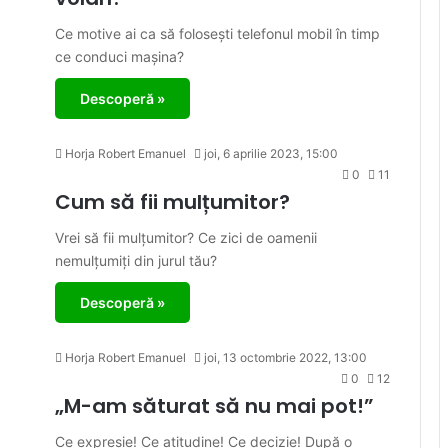
Ce motive ai ca să folosești telefonul mobil în timp
ce conduci mașina?
Descoperă »
Horja Robert Emanuel
joi, 6 aprilie 2023, 15:00
0
11
Cum să fii mulțumitor?
Vrei să fii mulțumitor? Ce zici de oamenii
nemulțumiți din jurul tău?
Descoperă »
Horja Robert Emanuel
joi, 13 octombrie 2022, 13:00
0
12
„M-am săturat să nu mai pot!”
Ce expresie! Ce atitudine! Ce decizie! După o