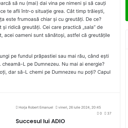
arcă să nu (mai) dai vina pe nimeni și să cauți
te afli într-o situație grea. Cât timp trăiești,
ța este frumoasă chiar și cu greutăți. De ce?
 și ridică greutăți. Cei care practică „sala” de
, acei oameni sunt sănătoși, astfel că greutățile
ungi pe fundul prăpastiei sau mai rău, când ești
ol… cheamă-L pe Dumnezeu. Nu mai ai energie?
poți, dar să-L chemi pe Dumnezeu nu poți? Capul
Horja Robert Emanuel
vineri, 26 iulie 2024, 20:45
0
37
Succesul lui ADIO