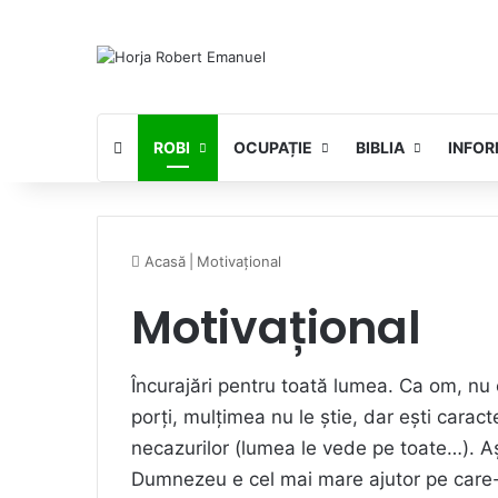
ROBI
OCUPAȚIE
BIBLIA
INFOR
Acasă
|
Motivațional
Motivațional
Încurajări pentru toată lumea. Ca om, nu e
porți, mulțimea nu le știe, dar ești caract
necazurilor (lumea le vede pe toate…). A
Dumnezeu e cel mai mare ajutor pe care-