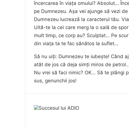
încercarea în viața omului? Absolut… Înce
pe Dumnezeu. Așa vei ajunge să vezi de ce 
Dumnezeu lucrează la caracterul tău. Via
Uită-te la cei care merg la o sală de sport
mult timp, ce corp au? Sculptat… Pe scurt
din viața ta te fac sănătos la suflet…
Să nu uiți: Dumnezeu te iubește! Când aj
atât de jos că deja simți miros de petr
Nu vrei să faci nimic? OK… Să te plângi 
sus, genunchii jos!