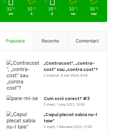
32
32
30
33
35
℃
℃
℃
℃
℃
vin
S
D
lun
mar
Populare
Recente
Comentarii
„Contracost”, „contra-
cost” sau „contra cost”?
miercuri, 8 mai 2024, 8:00
Cum scrii corect? #3
vineri, 1 iulie 2022, 10:00
„Capul plecat sabia nu-l
taie”
marți, 7 februarie 2023, 17:00