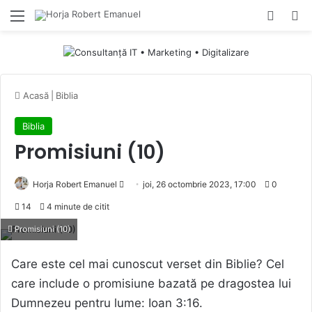
Menu
Switch
Ca
Acasă
|
Biblia
Biblia
Promisiuni (10)
Send
Horja Robert Emanuel
joi, 26 octombrie 2023, 17:00
0
an
14
4 minute de citit
email
Promisiuni (10)
Care este cel mai cunoscut verset din Biblie? Cel
care include o promisiune bazată pe dragostea lui
Dumnezeu pentru lume: Ioan 3:16.