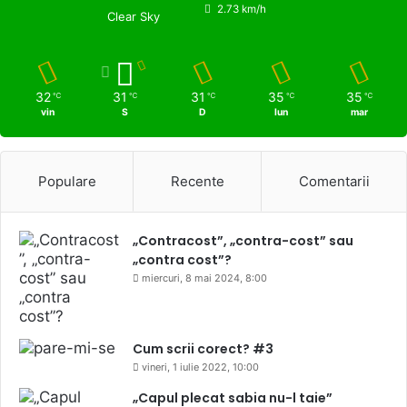
2.73 km/h
Clear Sky
32
31
31
35
35
℃
℃
℃
℃
℃
vin
S
D
lun
mar
Populare
Recente
Comentarii
„Contracost”, „contra-cost” sau
„contra cost”?
miercuri, 8 mai 2024, 8:00
Cum scrii corect? #3
vineri, 1 iulie 2022, 10:00
„Capul plecat sabia nu-l taie”