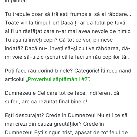
împlinită!
Tu trebuie doar să trăiești frumos și să ai răbdare…
Toate vin la timpul lor! Dacă ți-ar da totul pe tavă,
ai fi un răsfățat care n-ar mai avea nevoie de nimic.
Tu așa îți înveți copii? Că tot ce vor, primesc
îndată? Dacă nu-i înveți să-și cultive răbdarea, dă-
mi voie să-ți zic (scriu) că le faci un rău copiilor tăi.
Poți face rău dorind binele? Categoric! Îți recomand
articolul „
Proverbul săptămânii #7
”.
Dumnezeu e Cel care tot ce face, indiferent că
suferi, are ca rezultat final binele!
Ești descurajat? Crede în Dumnezeu! Nu știi ce să
mai crezi din cauza greutăților? Crede în
Dumnezeu! Ești singur, trist, apăsat de tot felul de