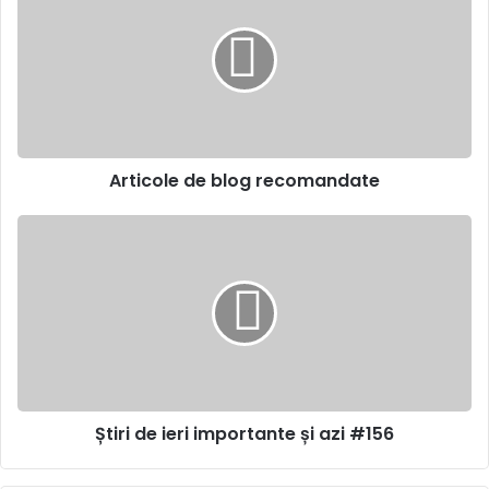
blog
recomandate
Articole de blog recomandate
Știri
de
ieri
importante
și
azi
#156
Știri de ieri importante și azi #156