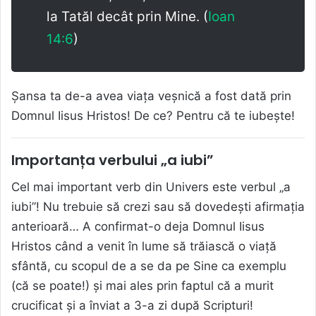
la Tatăl decât prin Mine. (
Ioan
14:6
)
Șansa ta de-a avea viața veșnică a fost dată prin
Domnul Iisus Hristos! De ce? Pentru că te iubește!
Importanța verbului „a iubi”
Cel mai important verb din Univers este verbul „a
iubi”! Nu trebuie să crezi sau să dovedești afirmația
anterioară… A confirmat-o deja Domnul Iisus
Hristos când a venit în lume să trăiască o viață
sfântă, cu scopul de a se da pe Sine ca exemplu
(că se poate!) și mai ales prin faptul că a murit
crucificat și a înviat a 3-a zi după Scripturi!