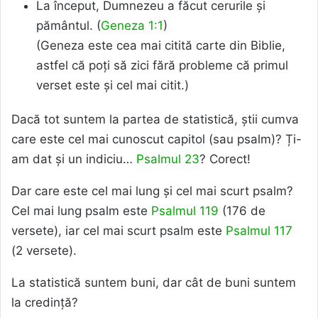
La început, Dumnezeu a făcut cerurile și
pământul. (
Geneza 1:1
)
(Geneza este cea mai citită carte din Biblie,
astfel că poți să zici fără probleme că primul
verset este și cel mai citit.)
Dacă tot suntem la partea de statistică, știi cumva
care este cel mai cunoscut capitol (sau psalm)? Ți-
am dat și un indiciu…
Psalmul 23
? Corect!
Dar care este cel mai lung și cel mai scurt psalm?
Cel mai lung psalm este
Psalmul 119
(176 de
versete), iar cel mai scurt psalm este
Psalmul 117
(2 versete).
La statistică suntem buni, dar cât de buni suntem
la credință?