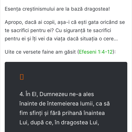
Esența creștinismului are la bază dragostea!
Apropo, dacă ai copii, așa-i că ești gata oricând se
te sacrifici pentru ei? Cu siguranță te sacrifici
pentru ei și îți vei da viața dacă situația o cere…
Uite ce versete faine am găsit (
Efeseni 1:4-12
):
4. În El, Dumnezeu ne-a ales
înainte de întemeierea lumii, ca să
fim sfinți și fără prihană înaintea
Lui, după ce, în dragostea Lui,