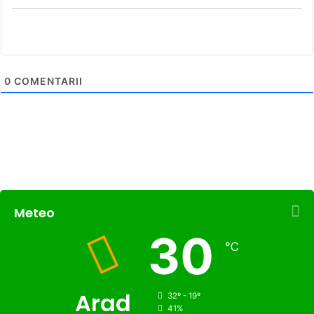
0
COMENTARII
Meteo
30
℃
Arad
32º - 19º
41%