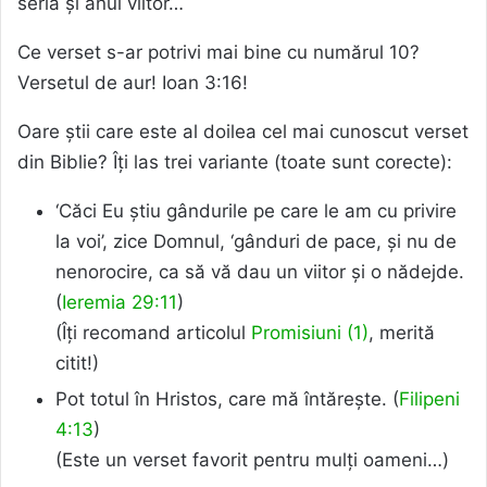
seria și anul viitor…
Ce verset s-ar potrivi mai bine cu numărul 10?
Versetul de aur! Ioan 3:16!
Oare știi care este al doilea cel mai cunoscut verset
din Biblie? Îți las trei variante (toate sunt corecte):
‘Căci Eu știu gândurile pe care le am cu privire
la voi’, zice Domnul, ‘gânduri de pace, și nu de
nenorocire, ca să vă dau un viitor și o nădejde.
(
Ieremia 29:11
)
(Îți recomand articolul
Promisiuni (1)
, merită
citit!)
Pot totul în Hristos, care mă întărește. (
Filipeni
4:13
)
(Este un verset favorit pentru mulți oameni…)