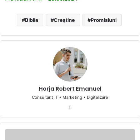
Biblia
Creștine
Promisiuni
Horja Robert Emanuel
Consultant IT • Marketing • Digitalizare
Website
Articole
de