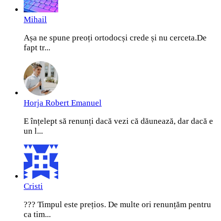
Mihail
Așa ne spune preoți ortodocși crede și nu cerceta.De
fapt tr...
Horja Robert Emanuel
E înțelept să renunți dacă vezi că dăunează, dar dacă e
un l...
Cristi
??? Timpul este prețios. De multe ori renunțăm pentru
ca tim...