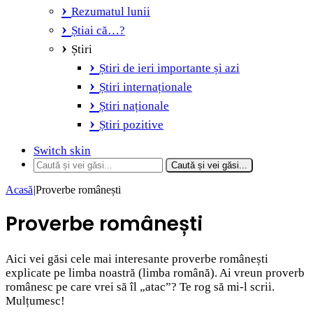
Rezumatul lunii
Știai că…?
Știri
Știri de ieri importante și azi
Știri internaționale
Știri naționale
Știri pozitive
Switch skin
Caută și vei găsi...
Acasă
|
Proverbe românești
Proverbe românești
Aici vei găsi cele mai interesante proverbe românești
explicate pe limba noastră (limba română). Ai vreun proverb
românesc pe care vrei să îl „atac”? Te rog să mi-l scrii.
Mulțumesc!