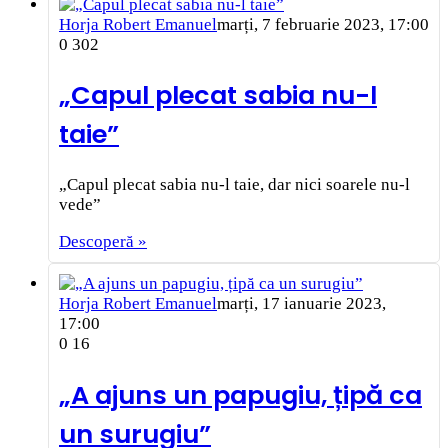
Horja Robert Emanuel
marți, 7 februarie 2023, 17:00
0
302
„Capul plecat sabia nu-l
taie”
„Capul plecat sabia nu-l taie, dar nici soarele nu-l
vede”
Descoperă »
Horja Robert Emanuel
marți, 17 ianuarie 2023,
17:00
0
16
„A ajuns un papugiu, țipă ca
un surugiu”