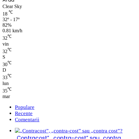
Clear Sky
℃
18
32º - 17º
82%
0.81 km/h
℃
32
vin
℃
32
S
℃
30
D
℃
33
lun
℃
35
mar
Populare
Recente
Comentarii
„Contracost”, „contra-cost” sau „contra