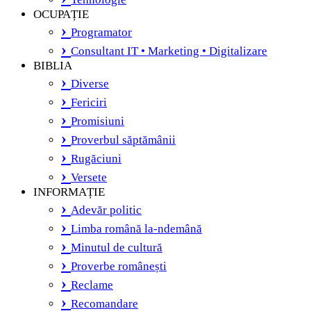
OCUPAȚIE
Programator
Consultant IT • Marketing • Digitalizare
BIBLIA
Diverse
Fericiri
Promisiuni
Proverbul săptămânii
Rugăciuni
Versete
INFORMAȚIE
Adevăr politic
Limba română la-ndemână
Minutul de cultură
Proverbe românești
Reclame
Recomandare