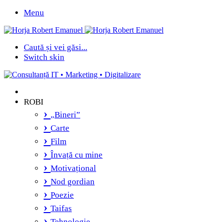
Menu
Caută și vei găsi...
Switch skin
ROBI
„Bineri”
Carte
Film
Învață cu mine
Motivațional
Nod gordian
Poezie
Taifas
Tehnologie