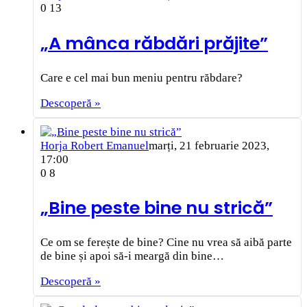
0
13
„A mânca răbdări prăjite”
Care e cel mai bun meniu pentru răbdare?
Descoperă »
Horja Robert Emanuel
marți, 21 februarie 2023,
17:00
0
8
„Bine peste bine nu strică”
Ce om se ferește de bine? Cine nu vrea să aibă parte
de bine și apoi să-i meargă din bine…
Descoperă »