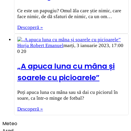
Ce este un papugiu? Omul ăla care știe nimic, care
face nimic, de dă sfaturi de nimic, ca un om…
Descoperă »
Horja Robert Emanuel
marți, 3 ianuarie 2023, 17:00
0
20
„A apuca luna cu mâna și
soarele cu picioarele”
Poți apuca luna cu mâna sau să dai cu piciorul în
soare, ca într-o minge de fotbal?
Descoperă »
Meteo
Arad