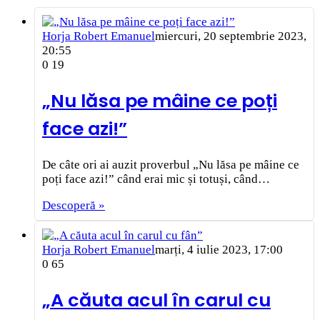
Horja Robert Emanuel
miercuri, 20 septembrie 2023,
20:55
0
19
„Nu lăsa pe mâine ce poți
face azi!”
De câte ori ai auzit proverbul „Nu lăsa pe mâine ce
poți face azi!” când erai mic și totuși, când…
Descoperă »
Horja Robert Emanuel
marți, 4 iulie 2023, 17:00
0
65
„A căuta acul în carul cu