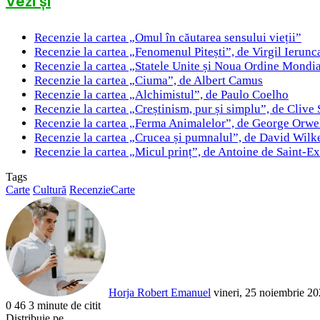
Vezi și
Recenzie la cartea „Omul în căutarea sensului vieții”
Recenzie la cartea „Fenomenul Pitești”, de Virgil Ierunc
Recenzie la cartea „Statele Unite și Noua Ordine Mondi
Recenzie la cartea „Ciuma”, de Albert Camus
Recenzie la cartea „Alchimistul”, de Paulo Coelho
Recenzie la cartea „Creștinism, pur și simplu”, de Clive
Recenzie la cartea „Ferma Animalelor”, de George Orwe
Recenzie la cartea „Crucea și pumnalul”, de David Wilk
Recenzie la cartea „Micul prinț”, de Antoine de Saint-E
Tags
Carte
Cultură
RecenzieCarte
Send
an
email
Horja Robert Emanuel
vineri, 25 noiembrie 20
0
46
3 minute de citit
Facebook
X
LinkedIn
Pinterest
Reddit
WhatsApp
Telegram
Share
Distribuie pe