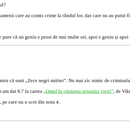
ul?
oamenii care au comis crime la rândul lor, dar care nu au putut fi 
e pare că un geniu e prost de mai multe ori, apoi e geniu și apoi 
entru că sunt „Zece negri mititei”. Nu mai zic nimic de criminalu
m am dat 8.7 la cartea „
Omul în căutarea sensului vieții”
, de Vik
 pe care nu o scot din nota 4.