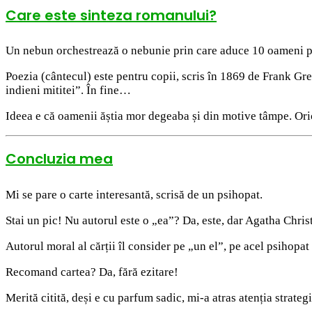
Care este sinteza romanului?
Un nebun orchestrează o nebunie prin care aduce 10 oameni pe o
Poezia (cântecul) este pentru copii, scris în 1869 de Frank Gre
indieni mititei”. În fine…
Ideea e că oamenii ăștia mor degeaba și din motive tâmpe. Oric
Concluzia mea
Mi se pare o carte interesantă, scrisă de un psihopat.
Stai un pic! Nu autorul este o „ea”? Da, este, dar Agatha Chris
Autorul moral al cărții îl consider pe „un el”, pe acel psihopat c
Recomand cartea? Da, fără ezitare!
Merită citită, deși e cu parfum sadic, mi-a atras atenția strate