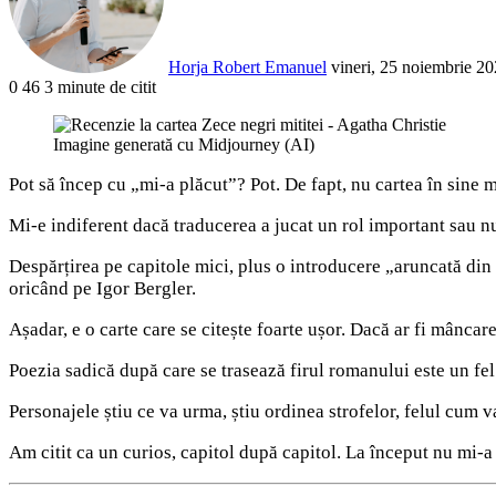
Horja Robert Emanuel
vineri, 25 noiembrie 20
0
46
3 minute de citit
Facebook
X
LinkedIn
Pinterest
Reddit
WhatsApp
Telegram
Share
via
Imagine generată cu Midjourney (AI)
Email
Pot să încep cu „mi-a plăcut”? Pot. De fapt, nu cartea în sine m
Mi-e indiferent dacă traducerea a jucat un rol important sau nu
Despărțirea pe capitole mici, plus o introducere „aruncată din t
oricând pe Igor Bergler.
Așadar, e o carte care se citește foarte ușor. Dacă ar fi mâncare
Poezia sadică după care se trasează firul romanului este un fel
Personajele știu ce va urma, știu ordinea strofelor, felul cum
Am citit ca un curios, capitol după capitol. La început nu mi-a