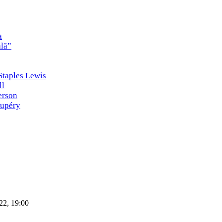
a
ală”
 Staples Lewis
ll
erson
xupéry
22, 19:00