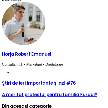
via
Facebook
X
LinkedIn
Pinterest
Reddit
Share
Email
via
Email
Horja Robert Emanuel
Consultant IT • Marketing • Digitalizare
Website
Știri
Știri de ieri importante și azi #76
de
ieri
A
A meritat protestul pentru familia Furdui?
importante
meritat
și
protestul
azi
Din aceeași categorie
pentru
#76