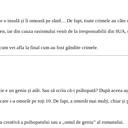
 insulă și îi omoară pe rând… De fapt, toate crimele au câte o s
en, iar din cauza rasismului venit de la iresponsabilii din SUA,
um vei afla la final cum au fost gândite crimele.
tie e un geniu și atât. Sau să scriu că-i psihopată? După aceea a
are i-a omorât pe toți 10. De fapt, a omorât mai mulți, chiar și pe
gia creativă a psihopatului sau a „omul de geniu” al romanului.