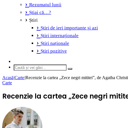
Rezumatul lunii
Știai că…?
Știri
Știri de ieri importante și azi
Știri internaționale
Știri naționale
Știri pozitive
Switch
skin
Caută
și
Acasă
|
Carte
|
Recenzie la cartea „Zece negri mititei”, de Agatha Christ
vei
Carte
găsi...
Recenzie la cartea „Zece negri mitit
Send
an
email