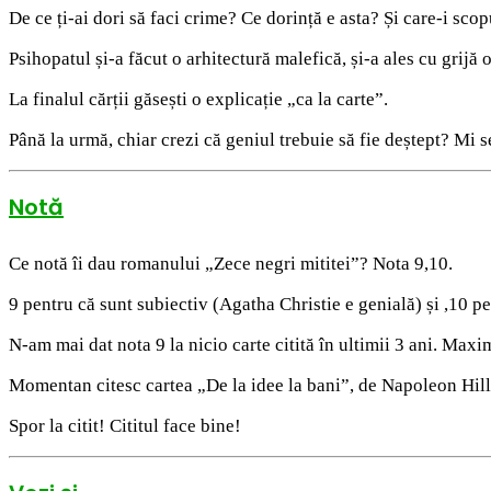
De ce ți-ai dori să faci crime? Ce dorință e asta? Și care-i scop
Psihopatul și-a făcut o arhitectură malefică, și-a ales cu grijă 
La finalul cărții găsești o explicație „ca la carte”.
Până la urmă, chiar crezi că geniul trebuie să fie deștept? Mi s
Notă
Ce notă îi dau romanului „Zece negri mititei”? Nota 9,10.
9 pentru că sunt subiectiv (Agatha Christie e genială) și ,10 p
N-am mai dat nota 9 la nicio carte citită în ultimii 3 ani. Maxi
Momentan citesc cartea „De la idee la bani”, de Napoleon Hill,
Spor la citit! Cititul face bine!