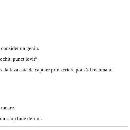
o consider un geniu.
ochit, punct lovit”.
es, la faza asta de captare prin scriere pot să-l recomand
u moare.
 un scop bine definit.