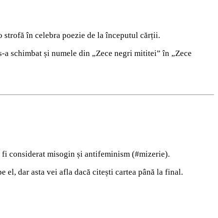
trofă în celebra poezie de la începutul cărții.
 s-a schimbat și numele din „Zece negri mititei” în „Zece
ș fi considerat misogin și antifeminism (#mizerie).
 el, dar asta vei afla dacă citești cartea până la final.