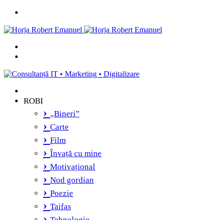
Menu
Caută
și
Switch
vei
skin
găsi...
ROBI
„Bineri”
Carte
Film
Învață cu mine
Motivațional
Nod gordian
Poezie
Taifas
Tehnologie