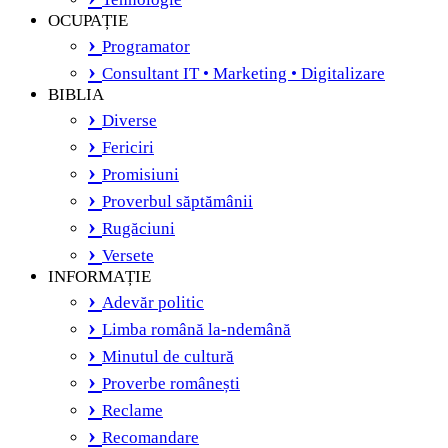
OCUPAȚIE
Programator
Consultant IT • Marketing • Digitalizare
BIBLIA
Diverse
Fericiri
Promisiuni
Proverbul săptămânii
Rugăciuni
Versete
INFORMAȚIE
Adevăr politic
Limba română la-ndemână
Minutul de cultură
Proverbe românești
Reclame
Recomandare