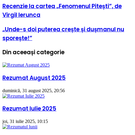
Recenzie
Recenzie la cartea „Fenomenul Pitești”, de
la
Virgil Ierunca
cartea
„Fenomenul
Pitești”,
„Unde-
„Unde-s doi puterea crește și dușmanul nu
de
s
sporește!”
Virgil
doi
Ierunca
puterea
crește
Din aceeași categorie
și
dușmanul
nu
sporește!”
Rezumat August 2025
duminică, 31 august 2025, 20:56
Rezumat Iulie 2025
joi, 31 iulie 2025, 10:15