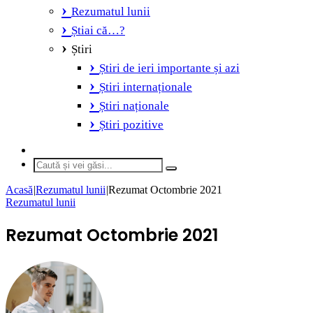
Rezumatul lunii
Știai că…?
Știri
Știri de ieri importante și azi
Știri internaționale
Știri naționale
Știri pozitive
Switch
skin
Caută
și
Acasă
|
Rezumatul lunii
|
Rezumat Octombrie 2021
vei
Rezumatul lunii
găsi...
Rezumat Octombrie 2021
Send
an
email