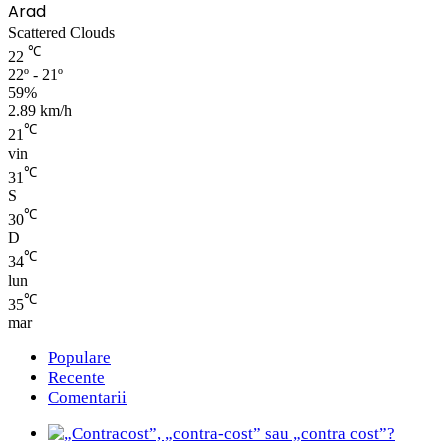
Arad
Scattered Clouds
℃
22
22º - 21º
59%
2.89 km/h
℃
21
vin
℃
31
S
℃
30
D
℃
34
lun
℃
35
mar
Populare
Recente
Comentarii