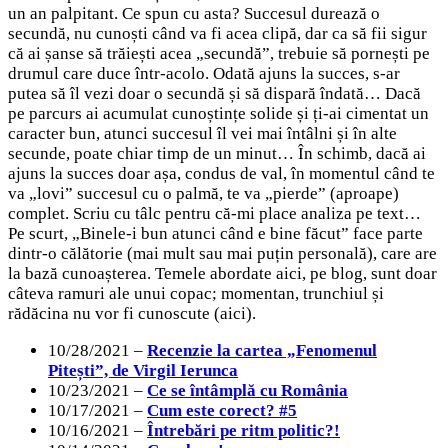
un an palpitant. Ce spun cu asta? Succesul durează o
secundă, nu cunoști când va fi acea clipă, dar ca să fii sigur
că ai șanse să trăiești acea „secundă”, trebuie să pornești pe
drumul care duce într-acolo. Odată ajuns la succes, s-ar
putea să îl vezi doar o secundă și să dispară îndată… Dacă
pe parcurs ai acumulat cunoștințe solide și ți-ai cimentat un
caracter bun, atunci succesul îl vei mai întâlni și în alte
secunde, poate chiar timp de un minut… În schimb, dacă ai
ajuns la succes doar așa, condus de val, în momentul când te
va „lovi” succesul cu o palmă, te va „pierde” (aproape)
complet. Scriu cu tâlc pentru că-mi place analiza pe text…
Pe scurt, „Binele-i bun atunci când e bine făcut” face parte
dintr-o călătorie (mai mult sau mai puțin personală), care are
la bază cunoașterea. Temele abordate aici, pe blog, sunt doar
câteva ramuri ale unui copac; momentan, trunchiul și
rădăcina nu vor fi cunoscute (aici).
10/28/2021 –
Recenzie la cartea „Fenomenul
Pitești”, de Virgil Ierunca
10/23/2021 –
Ce se întâmplă cu România
10/17/2021 –
Cum este corect? #5
10/16/2021 –
Întrebări pe ritm politic?!