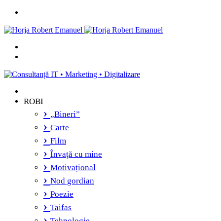
Menu
Caută
și
Switch
vei
skin
găsi...
ROBI
„Bineri”
Carte
Film
Învață cu mine
Motivațional
Nod gordian
Poezie
Taifas
Tehnologie