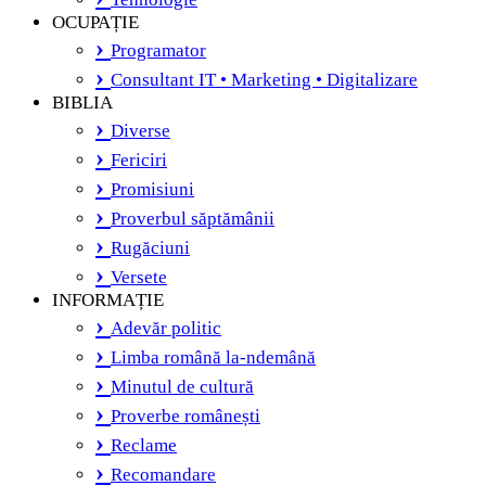
OCUPAȚIE
Programator
Consultant IT • Marketing • Digitalizare
BIBLIA
Diverse
Fericiri
Promisiuni
Proverbul săptămânii
Rugăciuni
Versete
INFORMAȚIE
Adevăr politic
Limba română la-ndemână
Minutul de cultură
Proverbe românești
Reclame
Recomandare