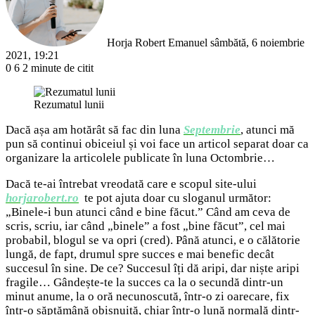
Horja Robert Emanuel
sâmbătă, 6 noiembrie
2021, 19:21
0
6
2 minute de citit
Rezumatul lunii
Dacă așa am hotărât să fac din luna
Septembrie
, atunci mă
pun să continui obiceiul și voi face un articol separat doar ca
organizare la articolele publicate în luna Octombrie…
Dacă te-ai întrebat vreodată care e scopul site-ului
horjarobert.ro
,
te pot ajuta doar cu sloganul următor:
„Binele-i bun atunci când e bine făcut.” Când am ceva de
scris, scriu, iar când „binele” a fost „bine făcut”, cel mai
probabil, blogul se va opri (cred). Până atunci, e o călătorie
lungă, de fapt, drumul spre succes e mai benefic decât
succesul în sine. De ce? Succesul îți dă aripi, dar niște aripi
fragile… Gândește-te la succes ca la o secundă dintr-un
minut anume, la o oră necunoscută, într-o zi oarecare, fix
într-o săptămână obișnuită, chiar într-o lună normală dintr-