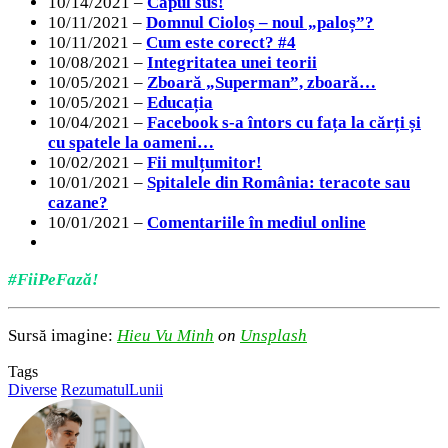
10/14/2021 –
Capul sus!
10/11/2021 –
Domnul Cioloș – noul „paloș”?
10/11/2021 –
Cum este corect? #4
10/08/2021 –
Integritatea unei teorii
10/05/2021 –
Zboară „Superman”, zboară…
10/05/2021 –
Educația
10/04/2021 –
Facebook s-a întors cu fața la cărți și
cu spatele la oameni…
10/02/2021 –
Fii mulțumitor!
10/01/2021 –
Spitalele din România: teracote sau
cazane?
10/01/2021 –
Comentariile în mediul online
#FiiPeFază!
Sursă imagine:
Hieu Vu Minh
on
Unsplash
Tags
Diverse
RezumatulLunii
Send
an
email