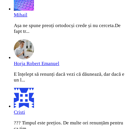
Mihail
Așa ne spune preoți ortodocși crede și nu cerceta.De
fapt tr...
Horja Robert Emanuel
E înțelept să renunți dacă vezi că dăunează, dar dacă e
un l...
Cristi
??? Timpul este prețios. De multe ori renunțăm pentru
ca tim...