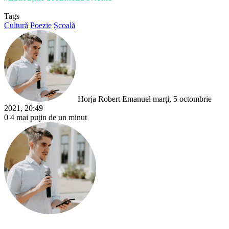
Tags
Cultură
Poezie
Școală
Send
an
email
Horja Robert Emanuel
marți, 5 octombrie
2021, 20:49
0
4
mai puțin de un minut