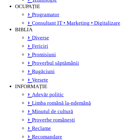
OCUPAȚIE
Programator
Consultant IT • Marketing • Digitalizare
BIBLIA
Diverse
Fericiri
Promisiuni
Proverbul săptămânii
Rugăciuni
Versete
INFORMAȚIE
Adevăr politic
Limba română la-ndemână
Minutul de cultură
Proverbe românești
Reclame
Recomandare