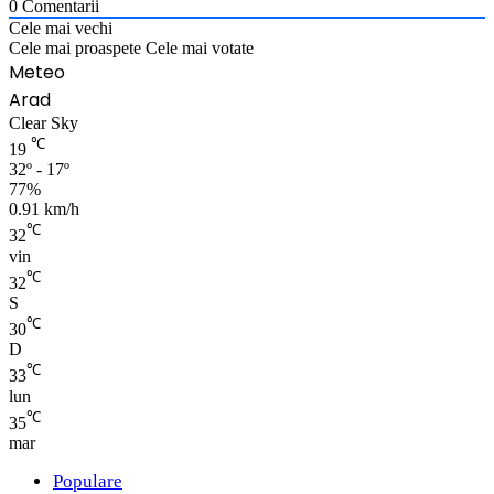
0
Comentarii
Cele mai vechi
Cele mai proaspete
Cele mai votate
Meteo
Arad
Clear Sky
℃
19
32º - 17º
77%
0.91 km/h
℃
32
vin
℃
32
S
℃
30
D
℃
33
lun
℃
35
mar
Populare