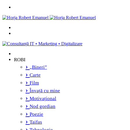
Menu
Caută
și
Switch
vei
skin
găsi...
ROBI
„Bineri”
Carte
Film
Învață cu mine
Motivațional
Nod gordian
Poezie
Taifas
Tehnologie