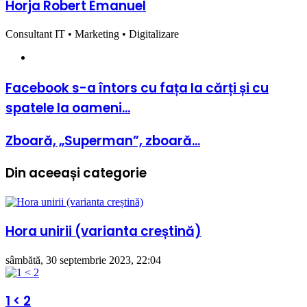
Horja Robert Emanuel
Consultant IT • Marketing • Digitalizare
Website
Facebook
Facebook s-a întors cu fața la cărți și cu
s-
spatele la oameni...
a
întors
cu
Zboară,
Zboară, „Superman”, zboară...
fața
„Superman”,
la
zboară...
cărți
Din aceeași categorie
și
cu
spatele
la
Hora unirii (varianta creștină)
oameni...
sâmbătă, 30 septembrie 2023, 22:04
1 < 2