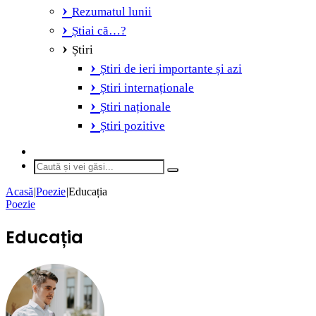
Rezumatul lunii
Știai că…?
Știri
Știri de ieri importante și azi
Știri internaționale
Știri naționale
Știri pozitive
Switch
skin
Caută
și
Acasă
|
Poezie
|
Educația
vei
Poezie
găsi...
Educația
Send
an
email