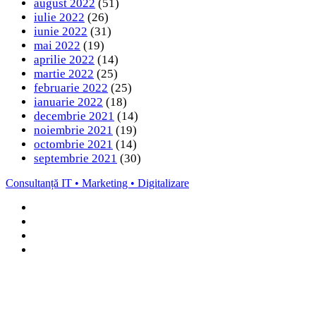
august 2022
(51)
iulie 2022
(26)
iunie 2022
(31)
mai 2022
(19)
aprilie 2022
(14)
martie 2022
(25)
februarie 2022
(25)
ianuarie 2022
(18)
decembrie 2021
(14)
noiembrie 2021
(19)
octombrie 2021
(14)
septembrie 2021
(30)
Consultanță IT • Marketing • Digitalizare
Facebook
LinkedIn
Instagram
TikTok
Back
to
top
button