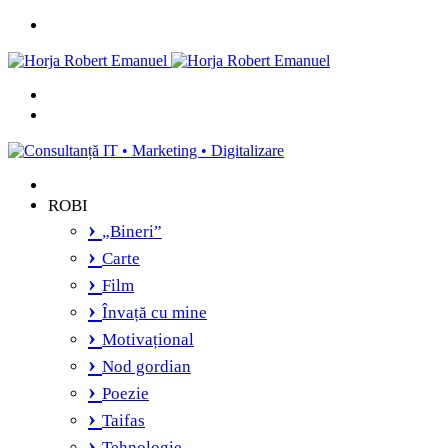
Menu
Caută
și
Switch
vei
skin
găsi...
ROBI
„Bineri”
Carte
Film
Învață cu mine
Motivațional
Nod gordian
Poezie
Taifas
Tehnologie