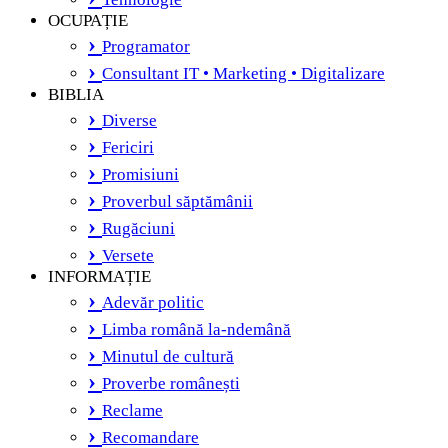
OCUPAȚIE
Programator
Consultant IT • Marketing • Digitalizare
BIBLIA
Diverse
Fericiri
Promisiuni
Proverbul săptămânii
Rugăciuni
Versete
INFORMAȚIE
Adevăr politic
Limba română la-ndemână
Minutul de cultură
Proverbe românești
Reclame
Recomandare