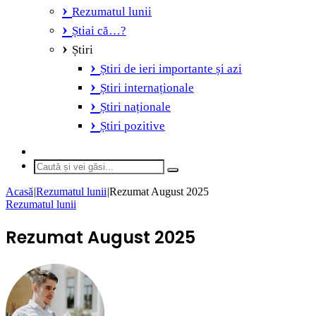
Rezumatul lunii
Știai că…?
Știri
Știri de ieri importante și azi
Știri internaționale
Știri naționale
Știri pozitive
Switch
skin
Caută
și
Acasă
|
Rezumatul lunii
|
Rezumat August 2025
vei
Rezumatul lunii
găsi...
Rezumat August 2025
Send
an
email