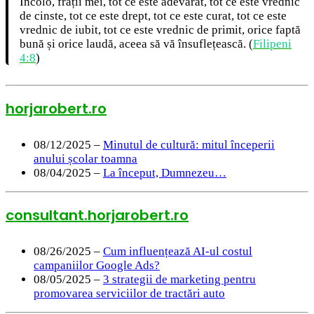
Încolo, frații mei, tot ce este adevărat, tot ce este vrednic
de cinste, tot ce este drept, tot ce este curat, tot ce este
vrednic de iubit, tot ce este vrednic de primit, orice faptă
bună și orice laudă, aceea să vă însuflețească. (
Filipeni
4:8
)
horjarobert.ro
08/12/2025 –
Minutul de cultură: mitul începerii
anului școlar toamna
08/04/2025 –
La început, Dumnezeu…
consultant.horjarobert.ro
08/26/2025 –
Cum influențează AI-ul costul
campaniilor Google Ads?
08/05/2025 –
3 strategii de marketing pentru
promovarea serviciilor de tractări auto