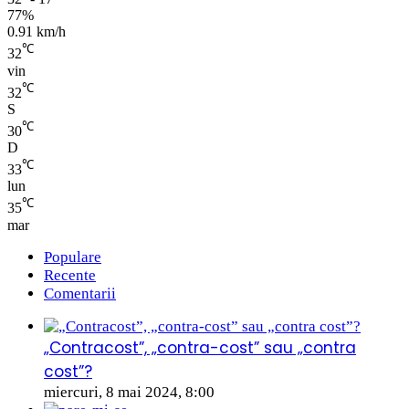
77%
0.91 km/h
℃
32
vin
℃
32
S
℃
30
D
℃
33
lun
℃
35
mar
Populare
Recente
Comentarii
„Contracost”, „contra-cost” sau „contra
cost”?
miercuri, 8 mai 2024, 8:00