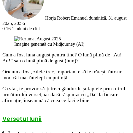
Horja Robert Emanuel
duminică, 31 august
2025, 20:56
0
16
1 minut de citit
Imagine generată cu Midjourney (AI)
Cum a fost luna august pentru tine? O lună plină de „Au!
Au!” sau o lună plină de gust (bun)?
Oricum a fost, zilele trec, important e să le trăiești într-un
mod cât mai înțelept cu putință.
Ca sfat, te provoc să-ți treci gândurile și faptele prin filtrul
următorului verset, iar dacă răspunzi cu „Da” la fiecare
afirmație, înseamnă că ceea ce faci e bine.
Versetul lunii