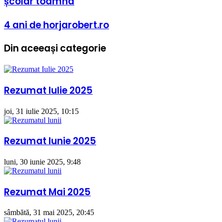
școlar toamna
cultură:
mitul
începerii
4
4 ani de horjarobert.ro
anului
ani
școlar
de
toamna
Din aceeași categorie
horjarobert.ro
Rezumat Iulie 2025
joi, 31 iulie 2025, 10:15
Rezumat Iunie 2025
luni, 30 iunie 2025, 9:48
Rezumat Mai 2025
sâmbătă, 31 mai 2025, 20:45