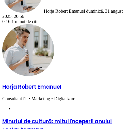
Horja Robert Emanuel
duminică, 31 august
2025, 20:56
0
16
1 minut de citit
Horja Robert Emanuel
Consultant IT • Marketing • Digitalizare
Website
Minutul
Minutul de cultură: mitul începerii anului
de