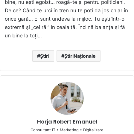
bine, nu ești egoist… roagă-te și pentru politicieni.
De ce? Când te urci în tren nu te poți da jos chiar în
orice gară… Ei sunt undeva la mijloc. Tu ești într-o
extremă și „cei răi” în cealaltă. Înclină balanța și fă
un bine la toți…
Știri
ȘtiriNaționale
Horja Robert Emanuel
Consultant IT • Marketing • Digitalizare