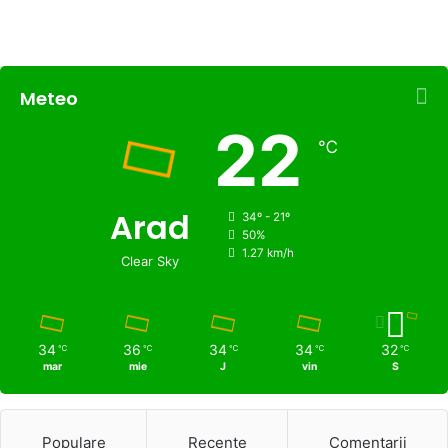
Meteo
22
℃
Arad
34º - 21º
50%
1.27 km/h
Clear Sky
34
36
34
34
32
℃
℃
℃
℃
℃
mar
mie
J
vin
S
Populare
Recente
Comentarii