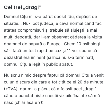
Cei trei „dragi”
Domnul Cîțu mi s-a părut obosit rău, depășit de
situație… Nu-l pot judeca, e ceva normal când faci
atâtea compromisuri și trebuie să slujești la mai
mulți deodată, dar i-am observat căderea la vizita
doamnei de papură a Europei. Chem 10 psihologi
să-i facă un test rapid pe caz și 11 vor spune că
dezastrul era iminent (și încă nu s-a terminat);
domnul Cîțu a ieșit în public abătut.
Nu scriu nimic despre faptul că domnul Cîțu a venit
cu un discurs din care a tot citit pe el 20 de minute
(+TVA), dar mi-a plăcut că a folosit acei „dragi”
când a punctat niște chestii vizibile înainte să mă
nasc (chiar așa e ?):