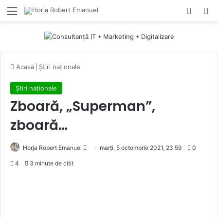
Menu
Switch
Ca
Acasă
|
Știri naționale
Știri naționale
Zboară, „Superman”,
zboară…
Send
Horja Robert Emanuel
marți, 5 octombrie 2021, 23:59
0
an
4
3 minute de citit
email
Moțiunea de cenzură a „cenzurat”
România