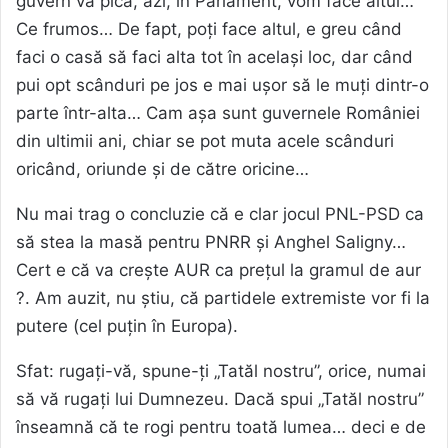
guvern va pica, azi, în Parlament, vom face altul…”
Ce frumos… De fapt, poți face altul, e greu când
faci o casă să faci alta tot în același loc, dar când
pui opt scânduri pe jos e mai ușor să le muți dintr-o
parte într-alta… Cam așa sunt guvernele României
din ultimii ani, chiar se pot muta acele scânduri
oricând, oriunde și de către oricine…
Nu mai trag o concluzie că e clar jocul PNL-PSD ca
să stea la masă pentru PNRR și Anghel Saligny…
Cert e că va crește AUR ca prețul la gramul de aur
?. Am auzit, nu știu, că partidele extremiste vor fi la
putere (cel puțin în Europa).
Sfat: rugați-vă, spune-ți „Tatăl nostru”, orice, numai
să vă rugați lui Dumnezeu. Dacă spui „Tatăl nostru”
înseamnă că te rogi pentru toată lumea… deci e de