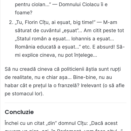
pentru ciolan…” — Domnului Ciolacu îi e
foame?
„Tu, Florin Cîțu, ai eșuat, big time!” — M-am
săturat de cuvântul „eșuat”… Am citit peste tot
„Statul român a eșuat… Iohannis a eșuat…
România educată a eșuat…” etc. E absurd! Să-
mi explice cineva, nu pot înțelege…
Să nu creadă cineva că politicienii ăștia sunt rupți
de realitate, nu e chiar așa… Bine-bine, nu au
habar cât e prețul la o franzelă? Irelevant (o să afle
pe stomacul lor).
Concluzie
Închei cu un citat „din” domnul Cîțu: „Dacă acest