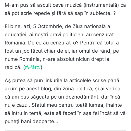
M-am pus să ascult ceva muzică (instrumentală) ca
să pot scrie repede și fără să sap în subiecte. ?
Ei bine, azi, 5 Octombrie, de Ziua națională a
educației, ai noștri bravi politicieni au cenzurat
România. De ce au cenzurat-o? Pentru că totul a
fost un joc făcut chiar de ei, iar omul de rând, pe
nume România, n-are absolut niciun drept la
replică. (
#Hâtz!
)
Aș putea să pun linkurile la articolele scrise până
acum pe acest blog, din zona politică, și ai vedea
că am pus săgeata pe un deznodământ, dar încă
nu e cazul. Sfatul meu pentru toată lumea, înainte
să intru în temă, este să faceți în așa fel încât să vă
puneți bani deoparte…