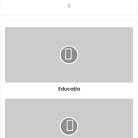
Website
Educația
Educația
Integritatea
unei
teorii