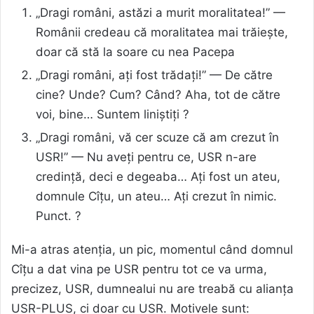
„Dragi români, astăzi a murit moralitatea!” —
Românii credeau că moralitatea mai trăiește,
doar că stă la soare cu nea Pacepa
„Dragi români, ați fost trădați!” — De către
cine? Unde? Cum? Când? Aha, tot de către
voi, bine… Suntem liniștiți ?
„Dragi români, vă cer scuze că am crezut în
USR!” — Nu aveți pentru ce, USR n-are
credință, deci e degeaba… Ați fost un ateu,
domnule Cîțu, un ateu… Ați crezut în nimic.
Punct. ?
Mi-a atras atenția, un pic, momentul când domnul
Cîțu a dat vina pe USR pentru tot ce va urma,
precizez, USR, dumnealui nu are treabă cu alianța
USR-PLUS, ci doar cu USR. Motivele sunt: