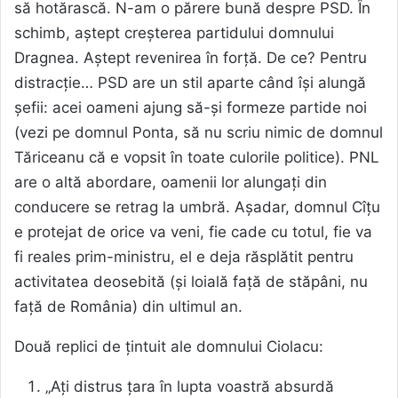
să hotărască. N-am o părere bună despre PSD. În
schimb, aștept creșterea partidului domnului
Dragnea. Aștept revenirea în forță. De ce? Pentru
distracție… PSD are un stil aparte când își alungă
șefii: acei oameni ajung să-și formeze partide noi
(vezi pe domnul Ponta, să nu scriu nimic de domnul
Tăriceanu că e vopsit în toate culorile politice). PNL
are o altă abordare, oamenii lor alungați din
conducere se retrag la umbră. Așadar, domnul Cîțu
e protejat de orice va veni, fie cade cu totul, fie va
fi reales prim-ministru, el e deja răsplătit pentru
activitatea deosebită (și loială față de stăpâni, nu
față de România) din ultimul an.
Două replici de țintuit ale domnului Ciolacu:
„Ați distrus țara în lupta voastră absurdă