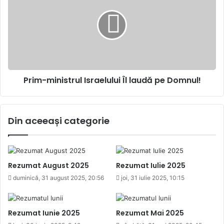
Israelului
Îl
laudă
pe
Domnul!
Prim-ministrul Israelului Îl laudă pe Domnul!
Din aceeași categorie
Rezumat August 2025
Rezumat Iulie 2025
duminică, 31 august 2025, 20:56
joi, 31 iulie 2025, 10:15
Rezumat Iunie 2025
Rezumat Mai 2025