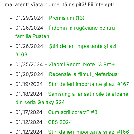
mai atent! Viața nu merită risipită! Fii înțelept!
01/29/2024 –
Promisiuni (13)
01/26/2024 –
Îndemn
la rugăciune pentru
familia Pustan
01/26/2024 –
Știri de ieri importante și azi
#168
01/25/2024 –
Xiaomi Redmi Note 13 Pro+
01/20/2024 –
Recenzie la filmul „Nefarious”
01/19/2024 –
Știri de ieri importante și azi #167
01/18/2024 –
Samsung a lansat noile telefoane
din seria Galaxy S24
01/17/2024 –
Cum scrii corect? #8
01/12/2024 –
CES 2024
01/12/2024 –
Știri de ieri importante și azi #166