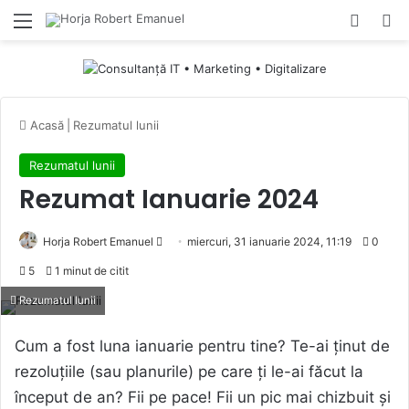
Menu
Switch
Ca
Acasă
|
Rezumatul lunii
Rezumatul lunii
Rezumat Ianuarie 2024
Send
Horja Robert Emanuel
miercuri, 31 ianuarie 2024, 11:19
0
an
5
1 minut de citit
email
Rezumatul lunii
Cum a fost luna ianuarie pentru tine? Te-ai ținut de
rezoluțiile (sau planurile) pe care ți le-ai făcut la
început de an? Fii pe pace! Fii un pic mai chizbuit și