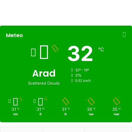
Meteo
32
℃
Arad
32º - 19º
31%
5.52 km/h
Scattered Clouds
31
31
31
35
35
℃
℃
℃
℃
℃
vin
S
D
lun
mar