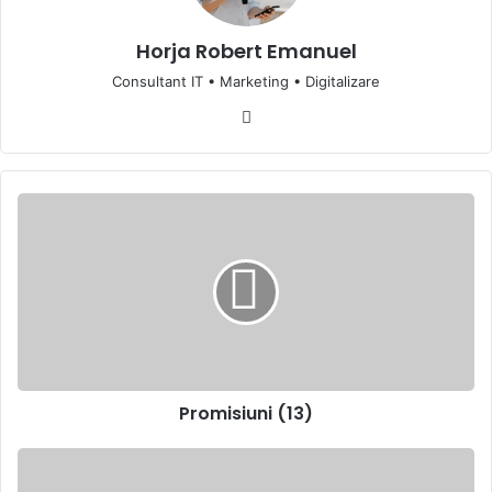
Horja Robert Emanuel
Consultant IT • Marketing • Digitalizare
Website
Promisiuni
(13)
Promisiuni (13)
Prim-
ministrul