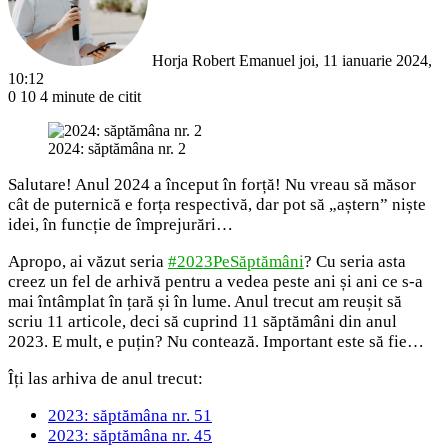
Horja Robert Emanuel
joi, 11 ianuarie 2024,
10:12
0
10
4 minute de citit
2024: săptămâna nr. 2
Salutare! Anul 2024 a început în forță! Nu vreau să măsor
cât de puternică e forța respectivă, dar pot să „aștern” niște
idei, în funcție de împrejurări…
Apropo, ai văzut seria
#2023PeSăptămâni
? Cu seria asta
creez un fel de arhivă pentru a vedea peste ani și ani ce s-a
mai întâmplat în țară și în lume. Anul trecut am reușit să
scriu 11 articole, deci să cuprind 11 săptămâni din anul
2023. E mult, e puțin? Nu contează. Important este să fie…
Îți las arhiva de anul trecut:
2023: săptămâna nr. 51
2023: săptămâna nr. 45