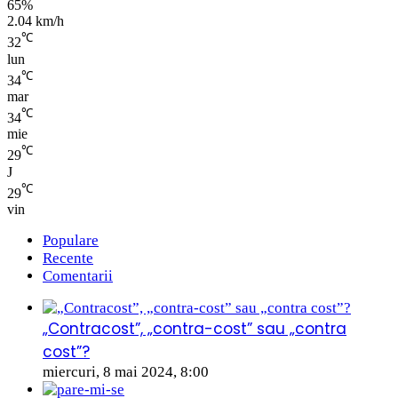
65%
2.04 km/h
℃
32
lun
℃
34
mar
℃
34
mie
℃
29
J
℃
29
vin
Populare
Recente
Comentarii
„Contracost”, „contra-cost” sau „contra
cost”?
miercuri, 8 mai 2024, 8:00