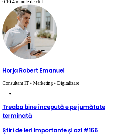
0
10
4 minute de citit
Horja Robert Emanuel
Consultant IT • Marketing • Digitalizare
Website
Treaba
Treaba bine începută e pe jumătate
bine
terminată
începută
e
pe
Știri
Știri de ieri importante și azi #166
jumătate
de