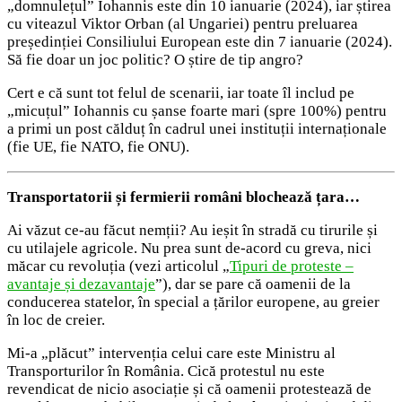
„domnulețul” Iohannis este din 10 ianuarie (2024), iar știrea
cu viteazul Viktor Orban (al Ungariei) pentru preluarea
președinției Consiliului European este din 7 ianuarie (2024).
Să fie doar un joc politic? O știre de tip angro?
Cert e că sunt tot felul de scenarii, iar toate îl includ pe
„micuțul” Iohannis cu șanse foarte mari (spre 100%) pentru
a primi un post călduț în cadrul unei instituții internaționale
(fie UE, fie NATO, fie ONU).
Transportatorii și fermierii români blochează țara…
Ai văzut ce-au făcut nemții? Au ieșit în stradă cu tirurile și
cu utilajele agricole. Nu prea sunt de-acord cu greva, nici
măcar cu revoluția (vezi articolul „
Tipuri de proteste –
avantaje și dezavantaje
”), dar se pare că oamenii de la
conducerea statelor, în special a țărilor europene, au greier
în loc de creier.
Mi-a „plăcut” intervenția celui care este Ministru al
Transporturilor în România. Cică protestul nu este
revendicat de nicio asociație și că oamenii protestează de