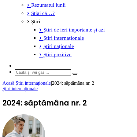
Rezumatul lunii
Știai că…?
Știri
Știri de ieri importante și azi
Știri internaționale
Știri naționale
Știri pozitive
Switch
skin
Caută
și
Acasă
|
Știri internaționale
|
2024: săptămâna nr. 2
vei
Știri internaționale
găsi...
2024: săptămâna nr. 2
Send
an
email