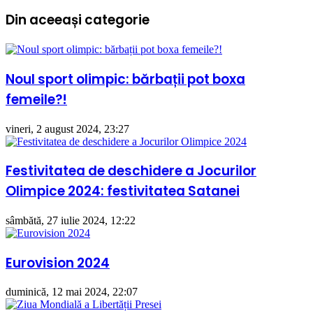
terminată
ieri
Din aceeași categorie
importante
și
azi
#166
Noul sport olimpic: bărbații pot boxa
femeile?!
vineri, 2 august 2024, 23:27
Festivitatea de deschidere a Jocurilor
Olimpice 2024: festivitatea Satanei
sâmbătă, 27 iulie 2024, 12:22
Eurovision 2024
duminică, 12 mai 2024, 22:07