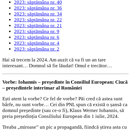
2023: săptămâna nr. 40
2023: săptămâna nr. 36
2023: săptămâna nr. 34
2023: săptămâna nr. 22
2023: săptămâna nr. 21
2023: săptămâna nr. 9
2023: săptămâna nr. 6
2023: săptămâna nr. 4
2023: săptămâna nr. 2
Hai să trecem la 2024. Am auzit că va fi un an tare
interesant… Domnul să fie lăudat! Omul e trecător…
Vorbe: Iohannis – președinte în Consiliul European; Ciucă
– președintele interimar al României
Ești atent la vorbe? Ce fel de vorbe? Păi cred că astea sunt
bârfe, nu sunt vorbe… Cei din PNL spun că există o șansă ca
domnul președinte (sau ce-o fi), Klaus Werner Iohannis, să
preia președinția Consiliului European din 1 iulie, 2024.
Treaba „miroase” un pic a propagandă, fiindcă știrea asta cu