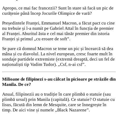
Apropo, ce mai fac francezii? Sunt în stare să facă un pic de
curățenie până încep Jocurile Olimpice de vară?
Președintele Franței, Emmanuel Macron, a făcut pact cu cine
nu trebuie și l-a numit pe Gabriel Attal în funcția de premier
al Franței. Aburitul ăsta e cel mai tânăr premier din istoria
Franței și primul „cu eroare de soft”.
Se pare că domnul Macron se teme un pic și încearcă să dea
mâna și cu diavolul. La nivel european, cresc foarte mult în
sondaje partidele extremiste (extremă dreaptă, deci un fel de
naționaliști tip Vadim Tudor). „Csf, n-ai csf”.
Milioane de filipinezi s-au călcat în picioare pe străzile din
Manila. De ce?
Anual, filipinezii au o tradiție în care plimbă o statuie (sau
plimbă ursul) prin Manila (capitală). Ce statuie? O statuie cu
Iisus, făcută din lemn de Mesquite, care se înnegrește în
timp. De aici vine și numele „Black Nazarene”.