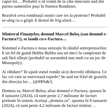
capul lor… Probabil o să vomit de la câte minciuni aud din
partea oamenilor puși în fruntea României.
Rezolvă ceva românașii noștri care ies la proteste? Probabil
se-aleg cu o gripă. E destul de frig afară…
Ministrul Finanțelor, domnul Marcel Boloș (sau domnul e-
Factura?!), se laudă cu e-Factura…
Sistemul e-Factura e noua senzație în rândul antreprenorilor.
E un fel de gumă Hubba Bubba sau un meci la campionat de
șah fără sfârșit (probabil se aseamănă mai mult cu un joc de
Monopoly).
Ai răbdare? Te-ajută statul român să-ți dezvolți răbdarea. Ce
fac cei care se enervează repede? Se-aud tot felul de grawilx
din direcția lor… (@#$%&!)
Domnia sa, Marcel Boloș, alias domnul e-Factura, spunea în
8 ianuarie (2024), că sunt peste 2,7 milioane de facturi
preluate în sistem. Același „domnia sa”, spunea în 9 ianuarie
(2024), că sunt peste 4,2 milioane de facturi trimise…