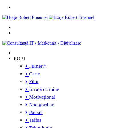
Menu
Caută
și
Switch
vei
skin
găsi...
ROBI
„Bineri”
Carte
Film
Învață cu mine
Motivațional
Nod gordian
Poezie
Taifas
Tehnologie