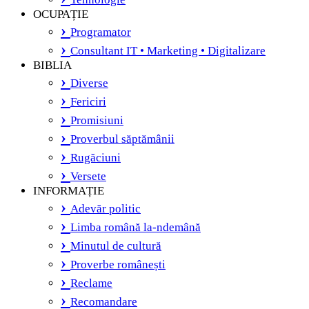
OCUPAȚIE
Programator
Consultant IT • Marketing • Digitalizare
BIBLIA
Diverse
Fericiri
Promisiuni
Proverbul săptămânii
Rugăciuni
Versete
INFORMAȚIE
Adevăr politic
Limba română la-ndemână
Minutul de cultură
Proverbe românești
Reclame
Recomandare