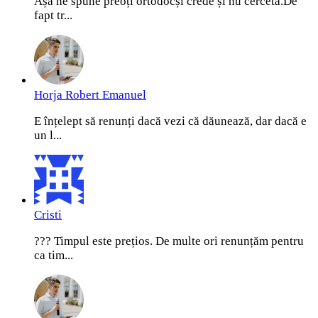
Așa ne spune preoți ortodocși crede și nu cerceta.De
fapt tr...
Horja Robert Emanuel
E înțelept să renunți dacă vezi că dăunează, dar dacă e
un l...
Cristi
??? Timpul este prețios. De multe ori renunțăm pentru
ca tim...