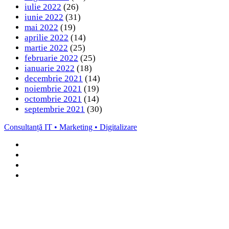
iulie 2022
(26)
iunie 2022
(31)
mai 2022
(19)
aprilie 2022
(14)
martie 2022
(25)
februarie 2022
(25)
ianuarie 2022
(18)
decembrie 2021
(14)
noiembrie 2021
(19)
octombrie 2021
(14)
septembrie 2021
(30)
Consultanță IT • Marketing • Digitalizare
Facebook
LinkedIn
Instagram
TikTok
Back
to
top
button