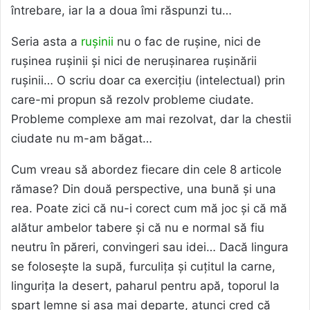
întrebare, iar la a doua îmi răspunzi tu…
Seria asta a
rușinii
nu o fac de rușine, nici de
rușinea rușinii și nici de nerușinarea rușinării
rușinii… O scriu doar ca exercițiu (intelectual) prin
care-mi propun să rezolv probleme ciudate.
Probleme complexe am mai rezolvat, dar la chestii
ciudate nu m-am băgat…
Cum vreau să abordez fiecare din cele 8 articole
rămase? Din două perspective, una bună și una
rea. Poate zici că nu-i corect cum mă joc și că mă
alătur ambelor tabere și că nu e normal să fiu
neutru în păreri, convingeri sau idei… Dacă lingura
se folosește la supă, furculița și cuțitul la carne,
lingurița la desert, paharul pentru apă, toporul la
spart lemne și așa mai departe, atunci cred că