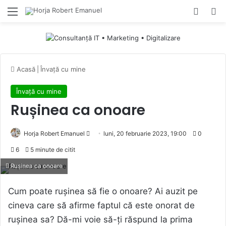
Menu
Switch
Ca
Acasă
|
Învață cu mine
Învață cu mine
Rușinea ca onoare
Send
Horja Robert Emanuel
luni, 20 februarie 2023, 19:00
0
an
6
5 minute de citit
email
Rușinea ca onoare
Cum poate rușinea să fie o onoare? Ai auzit pe
cineva care să afirme faptul că este onorat de
rușinea sa? Dă-mi voie să-ți răspund la prima