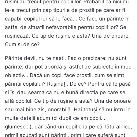
rușini au trecut pentru copiii lor. Probabil că nici nu
le-a trecut prin cap tipurile de prostii pe care ar fi
capabil copilul lor să le facă… Ce face un părinte în
astfel de situații nefavorabile pentru copiii lor? Se
rușinează. Ce tip de rușine e asta? Una de onoare.
Cum și de ce?
Părinte devii, nu te naști. Fac o precizare: nu sunt
părinte, dar pot aborda și astfel de subiecte în mod
obiectiv… Dacă un copil face prostii, cum se simt
părinții copilului? Rușinați. De ce? Pentru că le pasă
și își dau seama că nu e bună direcția pe care se
află copilul. Ce tip de rușine e asta? Una de onoare
sau mai bine zis, onorabilă. Hai totuși să nu intru în
multe detalii acum (ci după ce am copii…
glumesc…), dar când un copil o ia pe căi lăturalnice,
primii acuzați sunt părinții, primii care suferă sunt