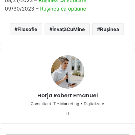
08/21/2023 –
Rușinea ca educare
09/30/2023 –
Rușinea ca opțiune
Filosofie
ÎnvațăCuMine
Rușinea
Horja Robert Emanuel
Consultant IT • Marketing • Digitalizare
Website