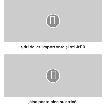
Știri
de
ieri
importante
și
azi
#110
Știri de ieri importante și azi #110
„Bine
peste
bine
nu
strică”
„Bine peste bine nu strică”