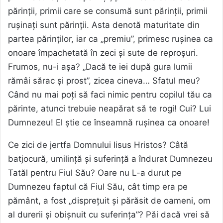
părinții, primii care se consumă sunt părinții, primii
rușinați sunt părinții. Asta denotă maturitate din
partea părinților, iar ca „premiu”, primesc rușinea ca
onoare împachetată în zeci și sute de reproșuri.
Frumos, nu-i așa? „Dacă te iei după gura lumii
rămâi sărac și prost”, zicea cineva… Sfatul meu?
Când nu mai poți să faci nimic pentru copilul tău ca
părinte, atunci trebuie neapărat să te rogi! Cui? Lui
Dumnezeu! El știe ce înseamnă rușinea ca onoare!
Ce zici de jertfa Domnului Iisus Hristos? Câtă
batjocură, umilință și suferință a îndurat Dumnezeu
Tatăl pentru Fiul Său? Oare nu L-a durut pe
Dumnezeu faptul că Fiul Său, cât timp era pe
pământ, a fost „disprețuit și părăsit de oameni, om
al durerii și obișnuit cu suferința”? Păi dacă vrei să