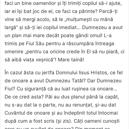
faci un bine oamenilor și îți trimiți copilul să-i ajute,
iar ei își bat joc de el, ce faci ca părinte? Parcă-ți
vine să mergi acolo, să le „mulțumești cu mână
largă” și să-ți iei copilul imediat… Dumnezeu a avut
un plan mai mare decât poate gândi omul! L-a
trimis pe Fiul Său pentru a răscumpăra întreaga
omenire „pentru ca oricine crede în El să nu piară, ci
să aibă viața veșnică”! Mare taină!
În cazul ăsta cu jertfa Domnului Iisus Hristos, ce fel
de onoare a avut Dumnezeu Tatăl? Dar Dumnezeu
Fiul? Cu siguranță că au luat rușinea ca onoare…
De ce cred asta? Păi au dus planul până la capăt,
nu s-au dat la o parte, nu au renunțat, și-au dat
Cuvântul de onoare și au îndeplinit totul întocmai
după cum a fost scris (și zis). Câți oameni cunoști
care au un cuvânt de onoare? Din moment ce