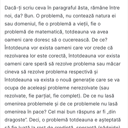
Dacă-ți scriu ceva în paragraful ăsta, rămâne între
noi, da? Bun. O problemă, nu contează natura ei
sau domeniul, fie o problemă a vieții, fie o
problemă de matematică, totdeauna va avea
oameni care doresc să o cucerească. De ce?
Întotdeuna vor exista oameni care vor crede că
rezolvarea lor este corectă, întotdeauna vor exista
oameni care speră să rezolve problema sau măcar
cineva să rezolve problema respectivă și
întotdeauna va exista o nouă generație care se va
ocupa de aceleași probleme nerezolvate (sau
rezolvate, fie parțial, fie complet). De ce nu lasă
omenirea problemele și de ce problemele nu lasă
omenirea în pace? Cel mai bun răspuns ar fi „din
dragoste”. Deci, o problemă totdeauna e așteptată
să fie luată la rost de credință, speranță (nădejde)