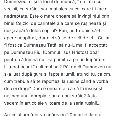
Dumnezeu, ci și la locul de muncă, în relația cu
vecinii, cu străinii sau mai ales cu cei care îți fac o
nedreptate. Este o mare onoare să învingi răul prin
bine! Ce zici de părintele ăla care se rușinează și
nu-și apără deloc copilul? Bun, nu trebuie să-l
apere neapărat, dar nici să se dezică de el… Ce-ar
fi fost ca Dumnezeu Tatăl să nu-L mai fi acceptat
pe Dumnezeu Fiul (Domnul Iisus Hristos) doar
pentru că lumea nu L-a primit ca pe un Împărat și
L-a batjocorit în ultimul hal? Păi dacă Dumnezeu nu
s-a luat după gura și faptele lumii, atunci tu, ca om,
cum trebuie să te raportezi la rușine când e vorba
de cei dragi? Dar ce onoare ai ca să îți însușești
rușinea unui apropiat sau a unui străin? Asta
vedem în articolele viitoare de la seria rușinii…
Articolul următor va apărea în 20 martie, la ora