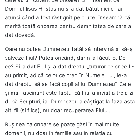
Domnul Iisus Hristos nu s-a dat bătut nici chiar
atunci când a fost răstignit pe cruce, înseamnă că
merită toată onoarea pentru demnitatea de care a
dat dovadă.
Oare nu putea Dumnezeu Tatăl să intervină și să-și
salveze Fiul? Putea oricând, dar n-a făcut-o. De
ce? Și-a dat Fiul și a dat dreptul „tuturor celor ce L-
au primit, adică celor ce cred în Numele Lui, le-a
dat dreptul să se facă copii ai lui Dumnezeu”. Ce e
și mai fascinant este faptul că Fiul a înviat a treia zi
după Scripturi, iar Dumnezeu a câștigat la faza asta
alți fii (și fiice), nu doar recuperarea Fiului.
Rușinea ca onoare se poate găsi în mai multe
domenii, nu doar în familie sau în relația cu