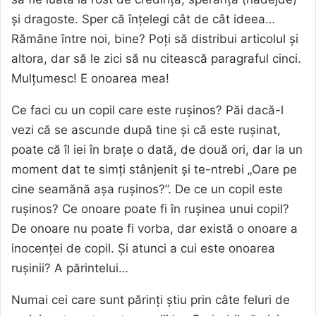
și dragoste. Sper că înțelegi cât de cât ideea…
Rămâne între noi, bine? Poți să distribui articolul și
altora, dar să le zici să nu citească paragraful cinci.
Mulțumesc! E onoarea mea!
Ce faci cu un copil care este rușinos? Păi dacă-l
vezi că se ascunde după tine și că este rușinat,
poate că îl iei în brațe o dată, de două ori, dar la un
moment dat te simți stânjenit și te-ntrebi „Oare pe
cine seamănă așa rușinos?”. De ce un copil este
rușinos? Ce onoare poate fi în rușinea unui copil?
De onoare nu poate fi vorba, dar există o onoare a
inocenței de copil. Și atunci a cui este onoarea
rușinii? A părintelui…
Numai cei care sunt părinți știu prin câte feluri de