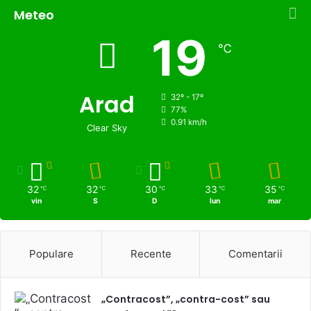
Meteo
19
℃
Arad
32º - 17º
77%
0.91 km/h
Clear Sky
32
32
30
33
35
℃
℃
℃
℃
℃
vin
S
D
lun
mar
Populare
Recente
Comentarii
„Contracost”, „contra-cost” sau