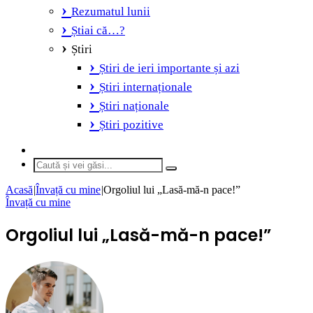
Rezumatul lunii
Știai că…?
Știri
Știri de ieri importante și azi
Știri internaționale
Știri naționale
Știri pozitive
Switch
skin
Caută
și
Acasă
|
Învață cu mine
|
Orgoliul lui „Lasă-mă-n pace!”
vei
Învață cu mine
găsi...
Orgoliul lui „Lasă-mă-n pace!”
Send
an
email