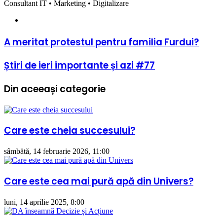
Consultant IT • Marketing • Digitalizare
Website
A
A meritat protestul pentru familia Furdui?
meritat
protestul
Știri
Știri de ieri importante și azi #77
pentru
de
familia
ieri
Furdui?
Din aceeași categorie
importante
și
azi
#77
Care este cheia succesului?
sâmbătă, 14 februarie 2026, 11:00
Care este cea mai pură apă din Univers?
luni, 14 aprilie 2025, 8:00