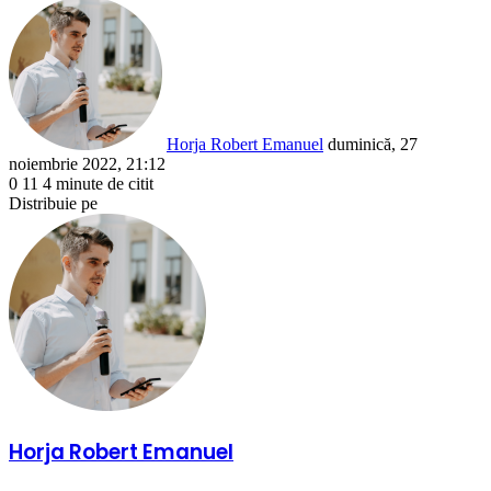
Send
an
email
Horja Robert Emanuel
duminică, 27
noiembrie 2022, 21:12
0
11
4 minute de citit
Facebook
X
LinkedIn
Pinterest
Reddit
WhatsApp
Telegram
Share
Distribuie pe
via
Facebook
X
LinkedIn
Pinterest
Reddit
Share
Email
via
Email
Horja Robert Emanuel