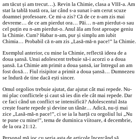
am tăcut și am trecut…). Revin la Chimie, clasa a VIII-a. Am
stat la tablă toată ora, iar când s-a sunat i-am cerut scuze
doamnei profesoare. Ce mi-a zis? Că de ce n-am zis mai
devreme… de ce am pierdut ora… Păi… n-am pierdut-o sau
cel puțin eu n-am pierdut-o. Anul ăla am fost aproape geniu
la Chimie. Cum? Habar n-am, pur și simplu am iubit
Chimia… Probabil că n-am zis „Lasă-mă-n pace!” la Chimie.
Exemplul anterior, cu mine la Chimie, reflectă ideea de a
doua șansă. Unui adolescent trebuie să-i acorzi o a doua
șansă. La Chimie am primit a doua șansă, iar întregul an am
fost doxă… Fiul risipitor a primit a doua șansă… Dumnezeu
se îndură de tine dacă ești sincer.
Omul orgolios trebuie ajutat, dar ajutat cât mai repede. Nu-
mi plac conflictele și caut să ies din ele cât mai repede. Dar
ce faci când un conflict se intensifică? Adolescentul ăsta
crește foarte repede și devine un tânăr… Adică, nu-ți mai
zice „Lasă-mă-n pace!”, ci se ia la harță cu orgoliul lui „Nu
te pune cu mine!”, tema de duminica viitoare, 4 decembrie,
de la ora 21:12.
Personal mă joc cu seria asta de articole încercând să