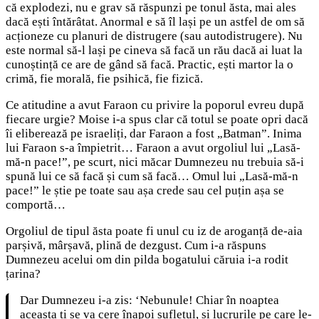
că explodezi, nu e grav să răspunzi pe tonul ăsta, mai ales
dacă ești întărâtat. Anormal e să îl lași pe un astfel de om să
acționeze cu planuri de distrugere (sau autodistrugere). Nu
este normal să-l lași pe cineva să facă un rău dacă ai luat la
cunoștință ce are de gând să facă. Practic, ești martor la o
crimă, fie morală, fie psihică, fie fizică.
Ce atitudine a avut Faraon cu privire la poporul evreu după
fiecare urgie? Moise i-a spus clar că totul se poate opri dacă
îi eliberează pe israeliți, dar Faraon a fost „Batman”. Inima
lui Faraon s-a împietrit… Faraon a avut orgoliul lui „Lasă-
mă-n pace!”, pe scurt, nici măcar Dumnezeu nu trebuia să-i
spună lui ce să facă și cum să facă… Omul lui „Lasă-mă-n
pace!” le știe pe toate sau așa crede sau cel puțin așa se
comportă…
Orgoliul de tipul ăsta poate fi unul cu iz de aroganță de-aia
parșivă, mârșavă, plină de dezgust. Cum i-a răspuns
Dumnezeu acelui om din pilda bogatului căruia i-a rodit
țarina?
Dar Dumnezeu i-a zis: ‘Nebunule! Chiar în noaptea
aceasta ți se va cere înapoi sufletul, și lucrurile pe care le-