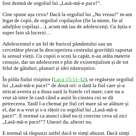
fost demnă de orgoliul lui „Lasă-mă-n pace!”.
Cine spune așa ceva? Dacă la orgoliul lui „Nu vreau!” m-am
legat de copii, de orgoliul copilașilor (fie la minte, fie al
adulților copilași…), acum mă iau de adolescenți. Cu ăștia e
super fain să lucrezi…
Adolescentul e un fel de buricul pământului sau un
cercetător plecat în descoperirea centrului gravității raportat
la sensul vieții. Cu copiii o scoți la capăt, n-au atâta materie
cenușie, dar un adolescent e plin de existențialism și de tot
felul de gânduri, planuri și idei năstrușnice.
În pilda fiului risipitor (
Luca 15:11-32
), se regăsește orgoliul
lui „Lasă-mă-n pace!” de două ori: o dată la fiul care și-a
stricat averea și a doua oară la fratele cel mare, care nu a
vrut să intre în casă când a auzit în cinstea cui se dă
petrecerea. Tatăl l-a chemat pe fiul cel mare să se alăture și
el, dar n-a vrut și s-a rățoit cu orgoliul lui „Lasă-mă-n
pace!”. E normal ca atunci când nu-ți convine ceva să zici
„Lasă-mă-n pace!”? Uneori da, alteori nu.
E normal să răspunzi astfel dacă te simți abuzat. Dacă simți