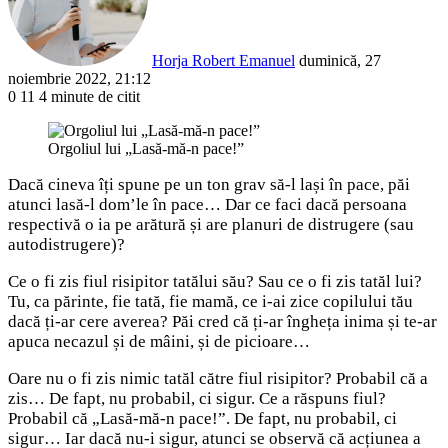
Horja Robert Emanuel
duminică, 27
noiembrie 2022, 21:12
0
11
4 minute de citit
Facebook
X
LinkedIn
Pinterest
Reddit
WhatsApp
Telegram
Share
via
Orgoliul lui „Lasă-mă-n pace!”
Email
Dacă cineva îți spune pe un ton grav să-l lași în pace, păi
atunci lasă-l dom’le în pace… Dar ce faci dacă persoana
respectivă o ia pe arătură și are planuri de distrugere (sau
autodistrugere)?
Ce o fi zis fiul risipitor tatălui său? Sau ce o fi zis tatăl lui?
Tu, ca părinte, fie tată, fie mamă, ce i-ai zice copilului tău
dacă ți-ar cere averea? Păi cred că ți-ar îngheța inima și te-ar
apuca necazul și de mâini, și de picioare…
Oare nu o fi zis nimic tatăl către fiul risipitor? Probabil că a
zis… De fapt, nu probabil, ci sigur. Ce a răspuns fiul?
Probabil că „Lasă-mă-n pace!”. De fapt, nu probabil, ci
sigur… Iar dacă nu-i sigur, atunci se observă că acțiunea a