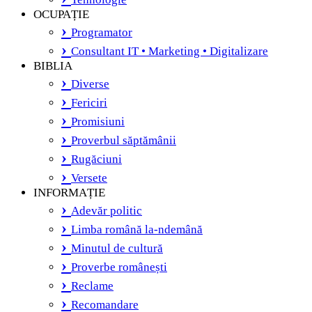
OCUPAȚIE
Programator
Consultant IT • Marketing • Digitalizare
BIBLIA
Diverse
Fericiri
Promisiuni
Proverbul săptămânii
Rugăciuni
Versete
INFORMAȚIE
Adevăr politic
Limba română la-ndemână
Minutul de cultură
Proverbe românești
Reclame
Recomandare