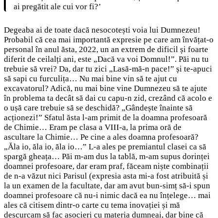
ai pregătit ale cui vor fi?’
Degeaba ai de toate dacă nesocotești voia lui Dumnezeu!
Probabil că cea mai importantă expresie pe care am învățat-o
personal în anul ăsta, 2022, un an extrem de dificil și foarte
diferit de ceilalți ani, este „Dacă va voi Domnul!”. Păi nu tu
trebuie să vrei? Da, dar tu zici „Lasă-mă-n pace!” și te-apuci
să sapi cu furculița… Nu mai bine vin să te ajut cu
excavatorul? Adică, nu mai bine vine Dumnezeu să te ajute
în problema ta decât să dai cu capu-n zid, crezând că acolo e
o ușă care trebuie să se deschidă? „Gândește înainte să
acționezi!” Sfatul ăsta l-am primit de la doamna profesoară
de Chimie… Eram pe clasa a VIII-a, la prima oră de
ascultare la Chimie… Pe cine a ales doamna profesoară?
„Ăla io, ăla io, ăla io…” L-a ales pe premiantul clasei ca să
spargă gheața… Păi m-am dus la tablă, m-am supus dorinței
doamnei profesoare, dar eram praf, făceam niște combinații
de n-a văzut nici Parisul (expresia asta mi-a fost atribuită și
la un examen de la facultate, dar am avut bun-simț să-i spun
doamnei profesoare că nu-i nimic dacă ea nu înțelege… mai
ales că citisem dintr-o carte cu tema inovației și mă
descurcam să fac asocieri cu materia dumneai, dar bine că