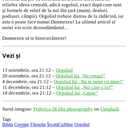
reliefez ideea centrală, adică orgoliul, exact după cum sunt
și formele de relief de la noi din țară (munți, dealuri,
podișuri, câmpii). Orgoliul trebuie distrus de la rădăcină, iar
asta o poate face numai Dumnezeu! La ultimul articol al
seriei voi scrie deznodământul…
Dumnezeu să te binecuvânteze!
Vezi și
13 noiembrie, ora 21:12 –
Orgoliul
20 noiembrie, ora 21:12 –
Orgoliul lui „Nu vreau!”
4 decembrie, ora 21:12 –
Orgoliul lui „Nu te pune cu mine!”
11 decembrie, ora 21:12 –
Orgoliul lui „Știi cine-s io?”
18 decembrie, ora 21:12 –
Orgoliul lui „Capac”
Sursă imagine:
Federico Di Dio photography
on
Unsplash
Tags
Biblia
Creștine
Filosofie
ÎnvațăCuMine
Orgoliul