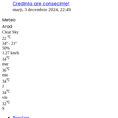
Credința are consecințe!
marți, 3 decembrie 2024, 22:49
Meteo
Arad
Clear Sky
℃
22
34º - 21º
50%
1.27 km/h
℃
34
mar
℃
36
mie
℃
34
J
℃
34
vin
℃
32
S
Populare