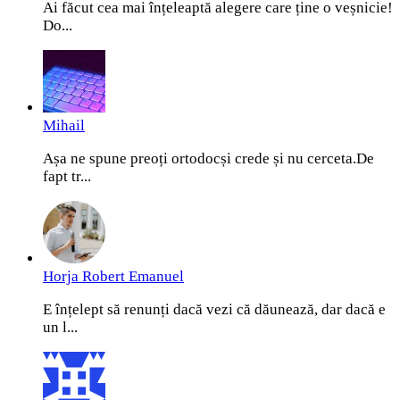
Ai făcut cea mai înțeleaptă alegere care ține o veșnicie!
Do...
Mihail
Așa ne spune preoți ortodocși crede și nu cerceta.De
fapt tr...
Horja Robert Emanuel
E înțelept să renunți dacă vezi că dăunează, dar dacă e
un l...