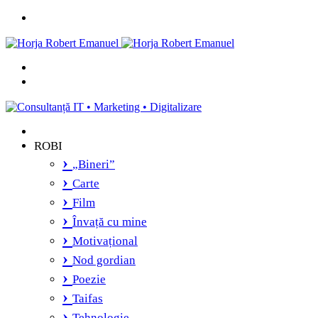
Menu
Caută
și
Switch
vei
skin
găsi...
ROBI
„Bineri”
Carte
Film
Învață cu mine
Motivațional
Nod gordian
Poezie
Taifas
Tehnologie