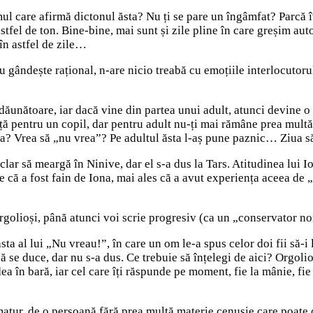
ul care afirmă dictonul ăsta? Nu ți se pare un îngâmfat? Parcă 
astfel de ton. Bine-bine, mai sunt și zile pline în care greșim 
i în astfel de zile…
 gândește rațional, n-are nicio treabă cu emoțiile interlocutorul
 dăunătoare, iar dacă vine din partea unui adult, atunci devine 
ță pentru un copil, dar pentru adult nu-ți mai rămâne prea multă…
vrea? Vrea să „nu vrea”? Pe adultul ăsta l-aș pune paznic… Ziu
lar să meargă în Ninive, dar el s-a dus la Tars. Atitudinea lui I
e că a fost fain de Iona, mai ales că a avut experiența aceea de
 orgolioși, până atunci voi scrie progresiv (ca un „conservator n
 al lui „Nu vreau!”, în care un om le-a spus celor doi fii să-i l
s că se duce, dar nu s-a dus. Ce trebuie să înțelegi de aici? Orgol
dea în bară, iar cel care îți răspunde pe moment, fie la mânie, fie
matur, de o persoană fără prea multă materie cenușie care poate