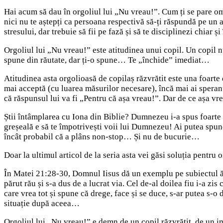
Hai acum să dau în orgoliul lui „Nu vreau!”. Cum ți se pare om
nici nu te aștepți ca persoana respectivă să-ți răspundă pe un 
stresului, dar trebuie să fii pe fază și să te disciplinezi chiar ș
Orgoliul lui „Nu vreau!” este atitudinea unui copil. Un copil nu
spune din răutate, dar ți-o spune… Te „închide” imediat…
Atitudinea asta orgolioasă de copilaș răzvrătit este una foarte
mai acceptă (cu luarea măsurilor necesare), încă mai ai speran
că răspunsul lui va fi „Pentru că așa vreau!”. Dar de ce așa 
Știi întâmplarea cu Iona din Biblie? Dumnezeu i-a spus foarte c
greșeală e să te împotrivești voii lui Dumnezeu! Ai putea spun
încât probabil că a plâns non-stop… Și nu de bucurie…
Doar la ultimul articol de la seria asta vei găsi soluția pentru
În Matei 21:28-30, Domnul Iisus dă un exemplu pe subiectul ăsta
părut rău și s-a dus de a lucrat via. Cel de-al doilea fiu i-a zi
care vrea tot și spune că drege, face și se duce, s-ar putea s-o 
situație după aceea…
Orgoliul lui „Nu vreau!” e demn de un copil răzvrătit, de un i