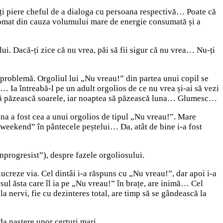
îți piere cheful de a dialoga cu persoana respectivă… Poate că
automat din cauza volumului mare de energie consumată și a
ui. Dacă-ți zice că nu vrea, păi să fii sigur că nu vrea… Nu-ți
o problemă. Orgoliul lui „Nu vreau!” din partea unui copil se
 Ia întreabă-l pe un adult orgolios de ce nu vrea și-ai să vezi
a să păzească soarele, iar noaptea să păzească luna… Glumesc…
ona a fost cea a unui orgolios de tipul „Nu vreau!”. Mare
 „weekend” în pântecele peștelui… Da, atât de bine i-a fost
onprogresist”), despre fazele orgoliosului.
ucreze via. Cel dintâi i-a răspuns cu „Nu vreau!”, dar apoi i-a
iosul ăsta care îl ia pe „Nu vreau!” în brațe, are inimă… Cel
 la nervi, fie cu dezinteres total, are timp să se gândească la
 da naștere unor certuri mari…