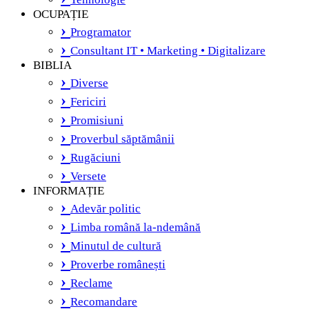
OCUPAȚIE
Programator
Consultant IT • Marketing • Digitalizare
BIBLIA
Diverse
Fericiri
Promisiuni
Proverbul săptămânii
Rugăciuni
Versete
INFORMAȚIE
Adevăr politic
Limba română la-ndemână
Minutul de cultură
Proverbe românești
Reclame
Recomandare