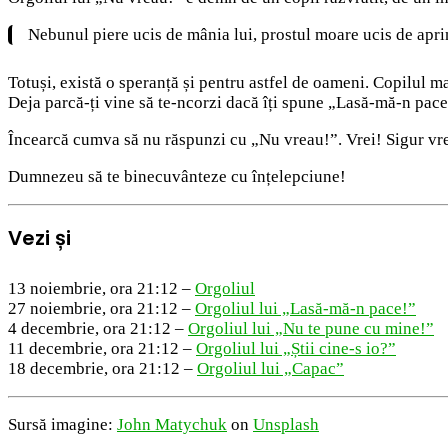
Nebunul piere ucis de mânia lui, prostul moare ucis de aprin
Totuși, există o speranță și pentru astfel de oameni. Copilul m
Deja parcă-ți vine să te-ncorzi dacă îți spune „Lasă-mă-n pa
Încearcă cumva să nu răspunzi cu „Nu vreau!”. Vrei! Sigur vre
Dumnezeu să te binecuvânteze cu înțelepciune!
Vezi și
13 noiembrie, ora 21:12 –
Orgoliul
27 noiembrie, ora 21:12 –
Orgoliul lui „Lasă-mă-n pace!”
4 decembrie, ora 21:12 –
Orgoliul lui „Nu te pune cu mine!”
11 decembrie, ora 21:12 –
Orgoliul lui „Știi cine-s io?”
18 decembrie, ora 21:12 –
Orgoliul lui „Capac”
Sursă imagine:
John Matychuk
on
Unsplash