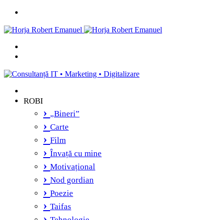
Menu
Caută
și
Switch
vei
skin
găsi...
ROBI
„Bineri”
Carte
Film
Învață cu mine
Motivațional
Nod gordian
Poezie
Taifas
Tehnologie