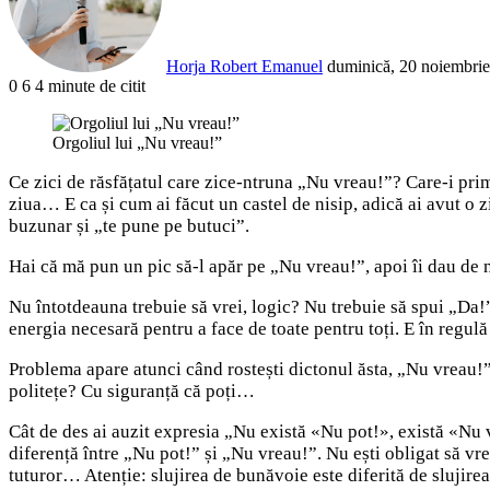
Horja Robert Emanuel
duminică, 20 noiembrie
0
6
4 minute de citit
Facebook
X
LinkedIn
Pinterest
Reddit
WhatsApp
Telegram
Share
via
Orgoliul lui „Nu vreau!”
Email
Ce zici de răsfățatul care zice-ntruna „Nu vreau!”? Care-i prim
ziua… E ca și cum ai făcut un castel de nisip, adică ai avut o zi
buzunar și „te pune pe butuci”.
Hai că mă pun un pic să-l apăr pe „Nu vreau!”, apoi îi dau de
Nu întotdeauna trebuie să vrei, logic? Nu trebuie să spui „Da!” 
energia necesară pentru a face de toate pentru toți. E în regulă 
Problema apare atunci când rostești dictonul ăsta, „Nu vreau!”.
politețe? Cu siguranță că poți…
Cât de des ai auzit expresia „Nu există «Nu pot!», există «Nu vr
diferență între „Nu pot!” și „Nu vreau!”. Nu ești obligat să vrei,
tuturor… Atenție: slujirea de bunăvoie este diferită de slujirea