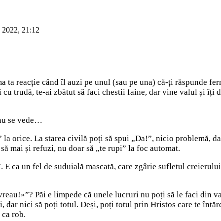
 2022, 21:12
a ta reacție când îl auzi pe unul (sau pe una) că-ți răspunde fer
 cu trudă, te-ai zbătut să faci chestii faine, dar vine valul și îț
 nu se vede…
la orice. La starea civilă poți să spui „Da!”, nicio problemă, dar
să mai și refuzi, nu doar să „te rupi” la foc automat.
 E ca un fel de suduială mascată, care zgârie sufletul creierului
eau!»”? Păi e limpede că unele lucruri nu poți să le faci din vari
 dar nici să poți totul. Deși, poți totul prin Hristos care te întă
 ca rob.