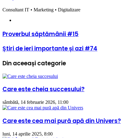
Consultant IT • Marketing • Digitalizare
Website
Proverbul
Proverbul săptămânii #15
săptămânii
#15
Știri
Știri de ieri importante și azi #74
de
ieri
Din aceeași categorie
importante
și
azi
#74
Care este cheia succesului?
sâmbătă, 14 februarie 2026, 11:00
Care este cea mai pură apă din Univers?
luni, 14 aprilie 2025, 8:00