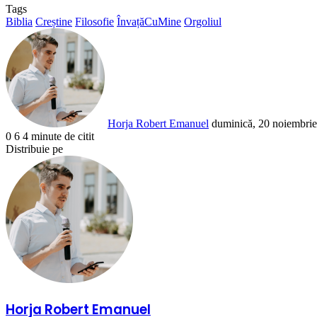
Tags
Biblia
Creștine
Filosofie
ÎnvațăCuMine
Orgoliul
Send
an
email
Horja Robert Emanuel
duminică, 20 noiembrie
0
6
4 minute de citit
Facebook
X
LinkedIn
Pinterest
Reddit
WhatsApp
Telegram
Share
Distribuie pe
via
Facebook
X
LinkedIn
Pinterest
Reddit
Share
Email
via
Email
Horja Robert Emanuel