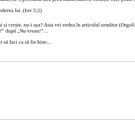
derea lui. (Iov 5:2)
ai și crește, nu-i așa? Asta vei vedea în articolul următor (Orgo
ce!” după „Nu vreau!”…
i să faci ca să fie bine…