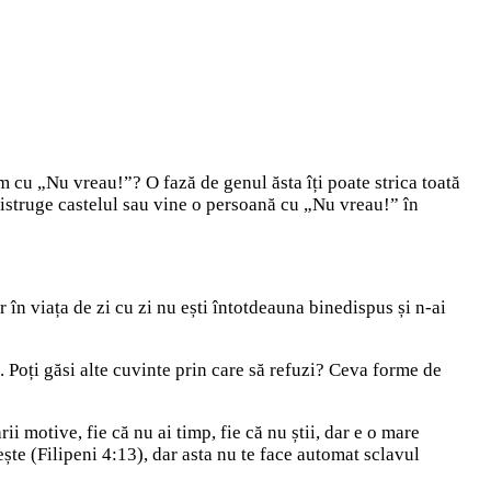
m cu „Nu vreau!”? O fază de genul ăsta îți poate strica toată
i distruge castelul sau vine o persoană cu „Nu vreau!” în
 în viața de zi cu zi nu ești întotdeauna binedispus și n-ai
. Poți găsi alte cuvinte prin care să refuzi? Ceva forme de
i motive, fie că nu ai timp, fie că nu știi, dar e o mare
rește (Filipeni 4:13), dar asta nu te face automat sclavul