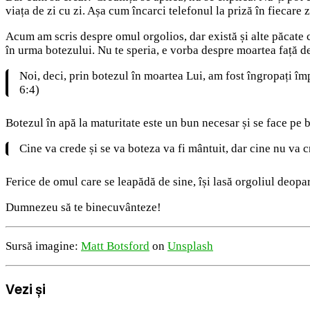
viața de zi cu zi. Așa cum încarci telefonul la priză în fiecare z
Acum am scris despre omul orgolios, dar există și alte păcate
în urma botezului. Nu te speria, e vorba despre moartea față 
Noi, deci, prin botezul în moartea Lui, am fost îngropați îm
6:4)
Botezul în apă la maturitate este un bun necesar și se face pe 
Cine va crede și se va boteza va fi mântuit, dar cine nu va 
Ferice de omul care se leapădă de sine, își lasă orgoliul deopar
Dumnezeu să te binecuvânteze!
Sursă imagine:
Matt Botsford
on
Unsplash
Vezi și