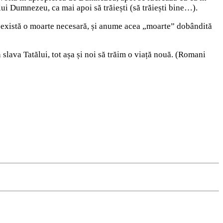
a lui Dumnezeu, ca mai apoi să trăiești (să trăiești bine…).
, există o moarte necesară, și anume acea „moarte” dobândită
slava Tatălui, tot așa și noi să trăim o viață nouă. (Romani