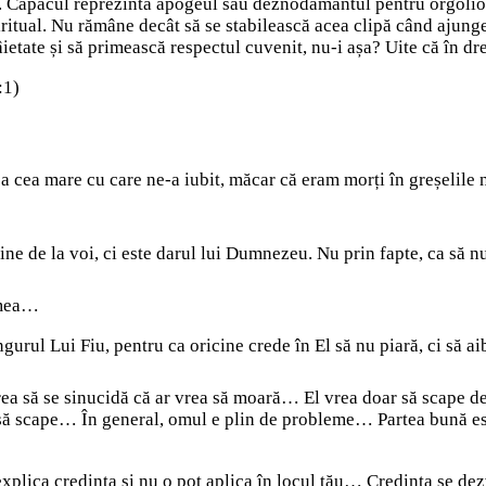
col. Capacul reprezintă apogeul sau deznodământul pentru orgolio
piritual. Nu rămâne decât să se stabilească acea clipă când ajung
ietate și să primească respectul cuvenit, nu-i așa? Uite că în d
:1)
 cea mare cu care ne-a iubit, măcar că eram morți în greșelile n
 vine de la voi, ci este darul lui Dumnezeu. Nu prin fapte, ca să 
umea…
urul Lui Fiu, pentru ca oricine crede în El să nu piară, ci să ai
vrea să se sinucidă că ar vrea să moară… El vrea doar să scape 
ca să scape… În general, omul e plin de probleme… Partea bună 
 explica credința și nu o pot aplica în locul tău… Credința se d