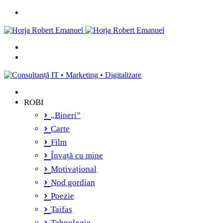
Menu
Caută
și
Switch
vei
skin
găsi...
ROBI
„Bineri”
Carte
Film
Învață cu mine
Motivațional
Nod gordian
Poezie
Taifas
Tehnologie