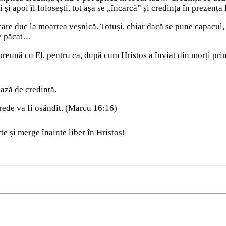
i și apoi îl folosești, tot așa se „încarcă” și credința în prezenț
 care duc la moartea veșnică. Totuși, chiar dacă se pune capacul
de păcat…
preună cu El, pentru ca, după cum Hristos a înviat din morți prin 
bază de credință.
crede va fi osândit. (Marcu 16:16)
te și merge înainte liber în Hristos!