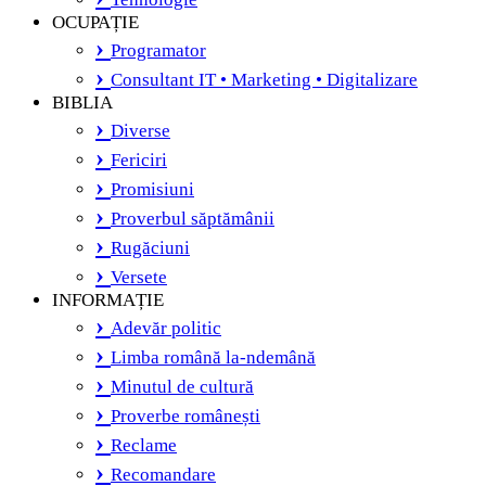
OCUPAȚIE
Programator
Consultant IT • Marketing • Digitalizare
BIBLIA
Diverse
Fericiri
Promisiuni
Proverbul săptămânii
Rugăciuni
Versete
INFORMAȚIE
Adevăr politic
Limba română la-ndemână
Minutul de cultură
Proverbe românești
Reclame
Recomandare