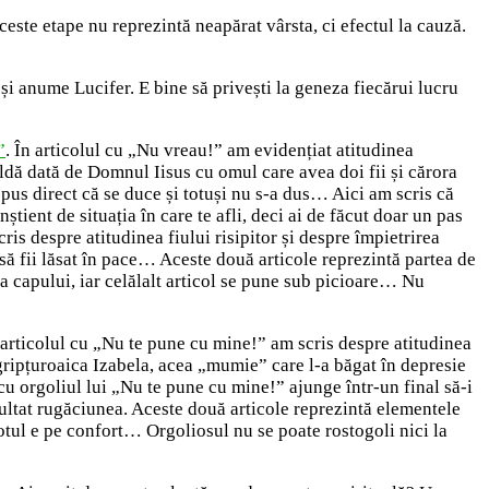
este etape nu reprezintă neapărat vârsta, ci efectul la cauză.
 și anume Lucifer. E bine să privești la geneza fiecărui lucru
”
. În articolul cu „Nu vreau!” am evidențiat atitudinea
ldă dată de Domnul Iisus cu omul care avea doi fii și cărora
 spus direct că se duce și totuși nu s-a dus… Aici am scris că
tient de situația în care te afli, deci ai de făcut doar un pas
ris despre atitudinea fiului risipitor și despre împietrirea
a să fii lăsat în pace… Aceste două articole reprezintă partea de
a capului, iar celălalt articol se pune sub picioare… Nu
 articolul cu „Nu te pune cu mine!” am scris despre atitudinea
gripțuroaica Izabela, acea „mumie” care l-a băgat în depresie
cu orgoliul lui „Nu te pune cu mine!” ajunge într-un final să-i
tat rugăciunea. Aceste două articole reprezintă elementele
Totul e pe confort… Orgoliosul nu se poate rostogoli nici la