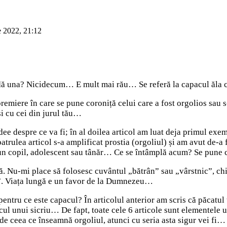
e 2022, 21:12
se dă una? Nicidecum… E mult mai rău… Se referă la capacul ăla
premiere în care se pune coroniță celui care a fost orgolios sau s
și cu cei din jurul tău…
idee despre ce va fi; în al doilea articol am luat deja primul exem
atrulea articol s-a amplificat prostia (orgoliul) și am avut de-a f
t un copil, adolescent sau tânăr… Ce se întâmplă acum? Se pune 
ă. Nu-mi place să folosesc cuvântul „bătrân” sau „vârstnic”, ch
ă”. Viața lungă e un favor de la Dumnezeu…
entru ce este capacul? În articolul anterior am scris că păcatu
acul unui sicriu… De fapt, toate cele 6 articole sunt elementele
 de ceea ce înseamnă orgoliul, atunci cu seria asta sigur vei fi…