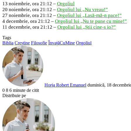
13 noiembrie, ora 21:12 –
Orgoliul
20 noiembrie, ora 21:12 –
Orgoliul lui „Nu vreau!”
27 noiembrie, ora 21:12 –
Orgoliul lui „Lasă-mă-n pace!”
4 decembrie, ora 21:12 –
Orgoliul lui „Nu te pune cu mine!”
11 decembrie, ora 21:12 –
Orgoliul lui „Știi cine-s io?”
Tags
Biblia
Creștine
Filosofie
ÎnvațăCuMine
Orgoliul
Send
an
email
Horja Robert Emanuel
duminică, 18 decembri
0
8
6 minute de citit
Facebook
X
LinkedIn
Pinterest
Reddit
WhatsApp
Telegram
Share
Distribuie pe
via
Facebook
X
LinkedIn
Pinterest
Reddit
Share
Email
via
Email