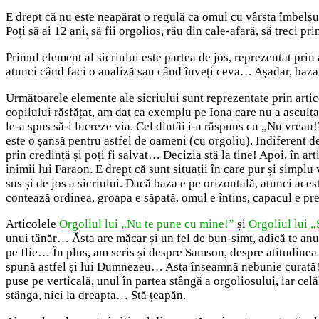
E drept că nu este neapărat o regulă ca omul cu vârsta îmbelșug
Poți să ai 12 ani, să fii orgolios, rău din cale-afară, să treci pr
Primul element al sicriului este partea de jos, reprezentat prin
atunci când faci o analiză sau când înveți ceva… Așadar, baza
Următoarele elemente ale sicriului sunt reprezentate prin arti
copilului răsfățat, am dat ca exemplu pe Iona care nu a ascult
le-a spus să-i lucreze via. Cel dintâi i-a răspuns cu „Nu vreau!”
este o șansă pentru astfel de oameni (cu orgoliu). Indiferent de 
prin credință și poți fi salvat… Decizia stă la tine! Apoi, în a
inimii lui Faraon. E drept că sunt situații în care pur și simplu
sus și de jos a sicriului. Dacă baza e pe orizontală, atunci ac
contează ordinea, groapa e săpată, omul e întins, capacul e pr
Articolele
Orgoliul lui „Nu te pune cu mine!”
și
Orgoliul lui „
unui tânăr… Ăsta are măcar și un fel de bun-simț, adică te an
pe Ilie… În plus, am scris și despre Samson, despre atitudinea 
spună astfel și lui Dumnezeu… Asta înseamnă nebunie curată! 
puse pe verticală, unul în partea stângă a orgoliosului, iar ce
stânga, nici la dreapta… Stă țeapăn.