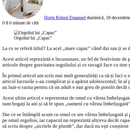
Horja Robert Emanuel
duminică, 18 decembri
0
8
6 minute de citit
Facebook
X
LinkedIn
Pinterest
Reddit
WhatsApp
Telegram
Share
via
Orgoliul lui „Capac”
Email
La ce se referă titlul? La acel „mare capac” când dai sau ți 
Acest articol reprezintă o încununare, un fel de festivitate de 
articole despre gravitatea orgoliului și ce ravagii face cu tine 
În primul articol am scris mai mult generalități ca să-ți faci o 
articol lucrurile s-au complicat și a apărut adolescentul; în al p
au luat-o razna pentru că un adult e mai greu de potolit decâ
Acest ultim articol e reprezentat de omul cu vârsta îmbelșugat
sunt bogați la ani și să le spun „oameni cu vârsta îmbelșugat
Dar ce se întâmplă acum cu omul ce are vârsta îmbelșugată și p
pe omul orgolios, iar capacul nu reprezintă altceva decât cap
să scriu despre „sicriele de plumb”, dar dacă nu ești conștient