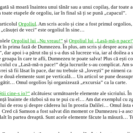
ată să moară înaintea unui tânăr sau a unui copilaș, dar toate ac
in toate etapele de orgoliu, iar în final să ți se pună „capacul”.
 articolul
Orgoliul
. Am scris acolo și cine a fost primul orgolios,
 „căsuței de veci” este orgoliul în sine…
colele
Orgoliul lui „Nu vreau!”
și
Orgoliul lui „Lasă-mă-n pace!
at în prima fază de Dumnezeu. În plus, am scris și despre acea pi
, dar apoi i-a părut rău și s-a dus să lucreze via, iar al doilea a
groapa în care te afli, Dumnezeu te poate salva! Plus că ești conș
rticolul cu „Lasă-mă-n pace!” deja lucrurile s-au complicat. Am sc
 vrei să fii lăsat în pace, dar nu trebuie să „lovești” pe nimeni c
este două elemente sunt pe verticală… Un articol se pune deasupr
egătit… Omul orgolios își organizează „excursia” ca la carte.
Știi cine-s io?”
alcătuiesc următoarele elemente ale sicriului. În
unță înainte de război să nu te pui cu el… Am dat exemplul cu z
lui de erou și despre căderea lui în prostia Dalilei… Omul ăsta 
Cred că Samson a fost salvat din moment ce Dumnezeu i-a ascul
lălalt în partea dreaptă. Sunt acele elemente făcute la măsură… 