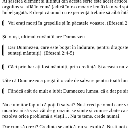
Al șaselea element și ultimul din acestă serie este acest arti
orgolios se află în comă (adică într-o moarte lentă) la nivel s
îmbelșugată. E drept că omul cu experiență trebuie să aibă întâ
Voi erați morți în greșelile și în păcatele voastre. (Efeseni 2
Și totuși, ultimul cuvânt îl are Dumnezeu…
Dar Dumnezeu, care este bogat în îndurare, pentru dragostea
sunteți mântuiți). (Efeseni 2:4-5)
Căci prin har ați fost mântuiți, prin credință. Și aceasta nu
Uite că Dumnezeu a pregătit o cale de salvare pentru toată l
Fiindcă atât de mult a iubit Dumnezeu lumea, că a dat pe sing
Nu e uimitor faptul că poți fi salvat? Nu-l cred pe omul care 
moartea ai să vezi cât de groaznic se simte și cum se zbate 
rezolva orice problemă a vieții… Nu te teme, crede numai!
Dar cum să crezi? Credința se aplică, nu se explică. Nu-ți pot