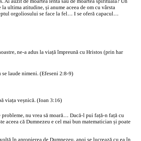
s. Ai auzit de moartea lentă sau de moartea spirituală? Un
e la ultima atitudine, și anume aceea de om cu vârsta
reptul orgoliosului se face la fel… I se oferă capacul…
oastre, ne-a adus la viață împreună cu Hristos (prin har
nu se laude nimeni. (Efeseni 2:8-9)
bă viața veșnică. (Ioan 3:16)
de probleme, nu vrea să moară… Dacă-l pui față-n față cu
este aceea că Dumnezeu e cel mai bun matematician și poate
ezvoltă în apropierea de Dumnezeu, apoi se lucrează cu ea în