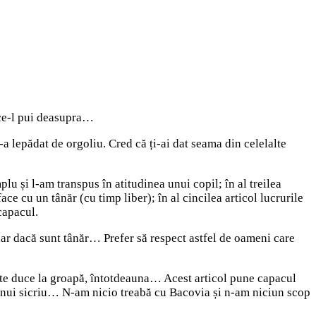
 ce-l pui deasupra…
-a lepădat de orgoliu. Cred că ți-ai dat seama din celelalte
plu și l-am transpus în atitudinea unui copil; în al treilea
ace cu un tânăr (cu timp liber); în al cincilea articol lucrurile
capacul.
iar dacă sunt tânăr… Prefer să respect astfel de oameni care
l te duce la groapă, întotdeauna… Acest articol pune capacul
 unui sicriu… N-am nicio treabă cu Bacovia și n-am niciun scop