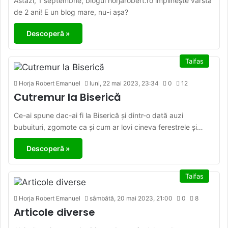
Astăzi, 1 septembrie, blogul horjarobert.ro împlinește vârsta
de 2 ani! E un blog mare, nu-i așa?
Descoperă »
Taifas
Horja Robert Emanuel
luni, 22 mai 2023, 23:34
0
12
Cutremur la Biserică
Ce-ai spune dac-ai fi la Biserică și dintr-o dată auzi
bubuituri, zgomote ca și cum ar lovi cineva ferestrele și…
Descoperă »
Taifas
Horja Robert Emanuel
sâmbătă, 20 mai 2023, 21:00
0
8
Articole diverse