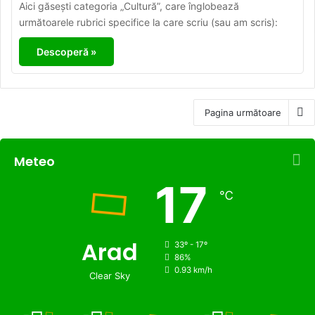
Aici găsești categoria „Cultură”, care înglobează
următoarele rubrici specifice la care scriu (sau am scris):
Descoperă »
Pagina următoare
Meteo
17
℃
Arad
33º - 17º
86%
0.93 km/h
Clear Sky