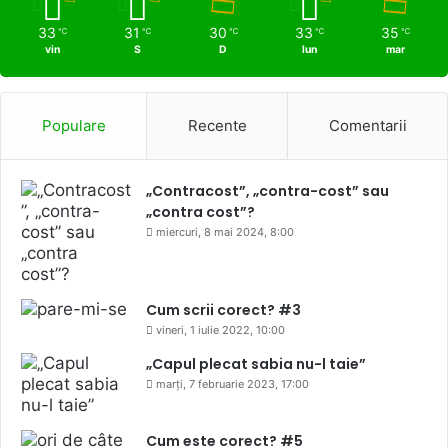
33
31
30
33
35
℃
℃
℃
℃
℃
vin
S
D
lun
mar
Populare
Recente
Comentarii
„Contracost”, „contra-cost” sau
„contra cost”?
miercuri, 8 mai 2024, 8:00
Cum scrii corect? #3
vineri, 1 iulie 2022, 10:00
„Capul plecat sabia nu-l taie”
marți, 7 februarie 2023, 17:00
Cum este corect? #5