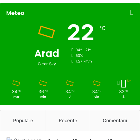
Meteo
22
℃
Arad
34º - 21º
50%
1.27 km/h
Clear Sky
34
36
34
34
32
℃
℃
℃
℃
℃
mar
mie
J
vin
S
Populare
Recente
Comentarii