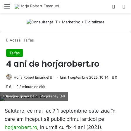
Menu
Switch
Ca
Acasă
|
Taifas
Taifas
4 ani de horjarobert.ro
Send
Horja Robert Emanuel
luni, 1 septembrie 2025, 10:14
0
an
61
2 minute de citit
email
Imagine generată cu Midjourney (AI)
Salutare, ce mai faci? 1 septembrie este ziua în
care am început să public primul articol pe
horjarobert.ro
, în urmă cu fix 4 ani (2021).