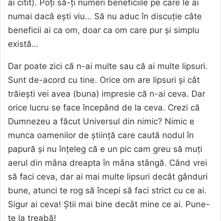
ai citit). Poți să-ți numeri beneficiile pe care le ai
numai dacă ești viu… Să nu aduc în discuție câte
beneficii ai ca om, doar ca om care pur și simplu
există…
Dar poate zici că n-ai multe sau că ai multe lipsuri.
Sunt de-acord cu tine. Orice om are lipsuri și cât
trăiești vei avea (buna) impresie că n-ai ceva. Dar
orice lucru se face începând de la ceva. Crezi că
Dumnezeu a făcut Universul din nimic? Nimic e
munca oamenilor de știință care caută nodul în
papură și nu înțeleg că e un pic cam greu să muți
aerul din mâna dreapta în mâna stângă. Când vrei
să faci ceva, dar ai mai multe lipsuri decât gânduri
bune, atunci te rog să începi să faci strict cu ce ai.
Sigur ai ceva! Știi mai bine decât mine ce ai. Pune-
te la treabă!