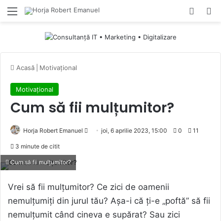
Menu
Switch
Ca
Acasă
|
Motivațional
Motivațional
Cum să fii mulțumitor?
Send
Horja Robert Emanuel
joi, 6 aprilie 2023, 15:00
0
11
an
3 minute de citit
email
Cum să fii mulțumitor?
Vrei să fii mulțumitor? Ce zici de oamenii
nemulțumiți din jurul tău? Așa-i că ți-e „poftă” să fii
nemulțumit când cineva e supărat? Sau zici