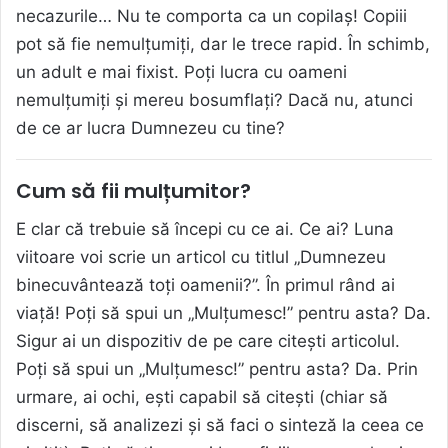
necazurile… Nu te comporta ca un copilaș! Copiii
pot să fie nemulțumiți, dar le trece rapid. În schimb,
un adult e mai fixist. Poți lucra cu oameni
nemulțumiți și mereu bosumflați? Dacă nu, atunci
de ce ar lucra Dumnezeu cu tine?
Cum să fii mulțumitor?
E clar că trebuie să începi cu ce ai. Ce ai? Luna
viitoare voi scrie un articol cu titlul „Dumnezeu
binecuvântează toți oamenii?”. În primul rând ai
viață! Poți să spui un „Mulțumesc!” pentru asta? Da.
Sigur ai un dispozitiv de pe care citești articolul.
Poți să spui un „Mulțumesc!” pentru asta? Da. Prin
urmare, ai ochi, ești capabil să citești (chiar să
discerni, să analizezi și să faci o sinteză la ceea ce