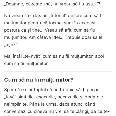
„Doamne, păzește-mă, nu vreau să fiu așa…”?
Nu vreau să-ți las un „tutorial” despre cum să fii
mulțumitor pentru că tocmai sunt în aceeași
postură ca și tine… Vreau să aflu cum să fiu
mulțumitor. Am câteva idei… Trebuie doar să le
„așez”.
Mai întâi „te-nvăț” cum să nu fii mulțumitor, apoi
cum să fii mulțumitor.
Cum să nu fii mulțumitor?
Sper că e clar faptul că nu trebuie să-ți pui pe
„tavă” simțirile, eșecurile, necazurile și dorințele
neîmplinite. Până la urmă, dacă atunci când
conversezi cu cineva nu vrei să te plângi, de ce te-