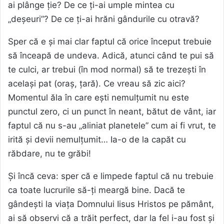
ai plânge ție? De ce ți-ai umple mintea cu
„deșeuri”? De ce ți-ai hrăni gândurile cu otravă?
Sper că e și mai clar faptul că orice început trebuie
să înceapă de undeva. Adică, atunci când te pui să
te culci, ar trebui (în mod normal) să te trezești în
același pat (oraș, țară). Ce vreau să zic aici?
Momentul ăla în care ești nemulțumit nu este
punctul zero, ci un punct în neant, bătut de vânt, iar
faptul că nu s-au „aliniat planetele” cum ai fi vrut, te
irită și devii nemulțumit… Ia-o de la capăt cu
răbdare, nu te grăbi!
Și încă ceva: sper că e limpede faptul că nu trebuie
ca toate lucrurile să-ți meargă bine. Dacă te
gândești la viața Domnului Iisus Hristos pe pământ,
ai să observi că a trăit perfect, dar la fel i-au fost și