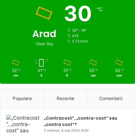
30
℃
Arad
32º - 19º
41%
2.73 km/h
Clear Sky
32
31
31
35
35
℃
℃
℃
℃
℃
vin
S
D
lun
mar
Populare
Recente
Comentarii
„Contracost”, „contra-cost” sau
„contra cost”?
miercuri, 8 mai 2024, 8:00