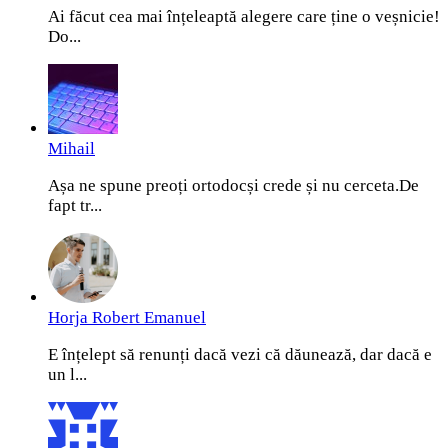
Ai făcut cea mai înțeleaptă alegere care ține o veșnicie!
Do...
Mihail
Așa ne spune preoți ortodocși crede și nu cerceta.De
fapt tr...
Horja Robert Emanuel
E înțelept să renunți dacă vezi că dăunează, dar dacă e
un l...