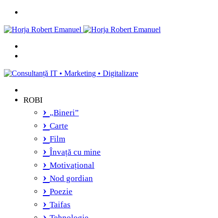
Menu
Caută
și
Switch
vei
skin
găsi...
ROBI
„Bineri”
Carte
Film
Învață cu mine
Motivațional
Nod gordian
Poezie
Taifas
Tehnologie