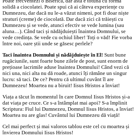
Poate frecventezi o Biserică, dar asta e totuna cu forma
solidă a ciocolatei. Poate spui că ai câteva experiențe cu
Dumnezeu, dar dacă nu le-a văzut nimeni, pot fi doar niște
straturi (creme) de ciocolată. Dar dacă zici că trăiești cu
Dumnezeu și se vede, atunci efectiv se vede lumina (sau
aluna…). Când taci și nădăjduiești înaintea Domnului, se
vede credința. Se vede cu ochiul liber! Toți o văd! Fie vorba
între noi, oare știi unde se găsesc perlele?
Taci înaintea Domnului și nădăjduiește în El!
Sunt bune
rugăciunile, sunt foarte bune zilele de post, sunt enorm de
prețioase lacrimile aduse înaintea Domnului! Când vezi că
nici una, nici alta nu dă roade, atunci îți rămâne un singur
lucru: să taci. De ce? Pentru că ultimul cuvânt îl are
Dumnezeu! Moartea nu a biruit! Iisus Hristos a înviat!
Viața a tăcut în momentul în care Domnul Iisus Hristos și-a
dat viața pe cruce. Ce s-a întâmplat mai apoi? S-a împlinit
Scriptura: Fiul lui Dumnezeu, Domnul Iisus Hristos, a înviat!
Moartea nu are glas! Cuvântul lui Dumnezeu dă viață!
Cel mai perfect și mai valoros tablou este cel cu moartea și
învierea Domnului Iisus Hristos!