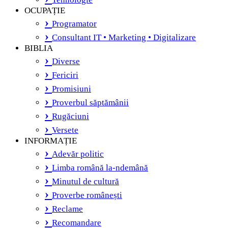
OCUPAȚIE
Programator
Consultant IT • Marketing • Digitalizare
BIBLIA
Diverse
Fericiri
Promisiuni
Proverbul săptămânii
Rugăciuni
Versete
INFORMAȚIE
Adevăr politic
Limba română la-ndemână
Minutul de cultură
Proverbe românești
Reclame
Recomandare