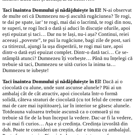
Taci înaintea Domnului și nădăjduiește în El!
N-ai observat
de multe ori că Dumnezeu nu-ți ascultă rugăciunea? Te rogi,
te dai pe spate, iar’ te rogi, mai dai o lacrimă, te rogi din nou,
te superi, te rogi încă o dată și aduci în discuție ofurile, apoi
ești epuizat și taci… Dar nu te lași, nu-i așa? Continui, reiei
aceeași „poveste”, te pui la rugăciune, bagi zile de post, sari
ca titirezul, ajungi la ușa disperării, te rogi mai tare, apoi
dintr-o dată ești epuizat complet. Dintr-o dată taci… Ce se-
ntâmplă atunci? Dumnezeu îți vorbește… Până nu înțelegi că
trebuie să taci, Dumnezeu se uită curios la inima ta…
Dumnezeu te iubește!
Taci înaintea Domnului și nădăjduiește în El!
Dacă ai o
ciocolată cu alune, unde sunt ascunse alunele? Păi ai un
ambalaj cât de cât atractiv, apoi ciocolata într-o formă
solidă, câteva straturi de ciocolată (cu tot felul de creme care
mai de care mai ispititoare), iar în interior se găsesc alunele.
Totdeauna valoarea trebuie ascunsă ca o comoară și nu
trebuie să fie de la bun început la vedere. Dac-ar fi la vedere,
n-ai mai fi curios… Așa e și credința. Credința izvorâtă din
duh. Poate te consideri un creștin, dar e totuna cu ambalajul.