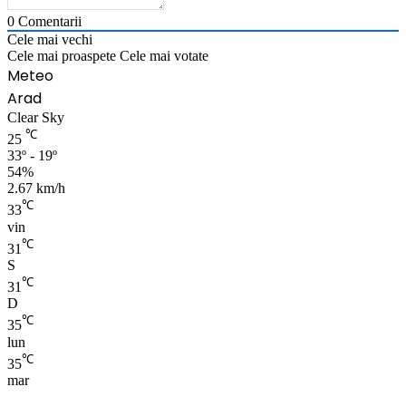
0
Comentarii
Cele mai vechi
Cele mai proaspete
Cele mai votate
Meteo
Arad
Clear Sky
℃
25
33º - 19º
54%
2.67 km/h
℃
33
vin
℃
31
S
℃
31
D
℃
35
lun
℃
35
mar