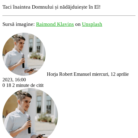
Taci înaintea Domnului și nădăjduiește în El!
Sursă imagine:
Raimond Klavins
on
Unsplash
Send
an
email
Horja Robert Emanuel
miercuri, 12 aprilie
2023, 16:00
0
18
2 minute de citit