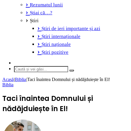
Rezumatul lunii
Știai că…?
Știri
Știri de ieri importante și azi
Știri internaționale
Știri naționale
Știri pozitive
Switch
skin
Caută
și
Acasă
|
Biblia
|
Taci înaintea Domnului și nădăjduiește în El!
vei
Biblia
găsi...
Taci înaintea Domnului și
nădăjduiește în El!
Send
an