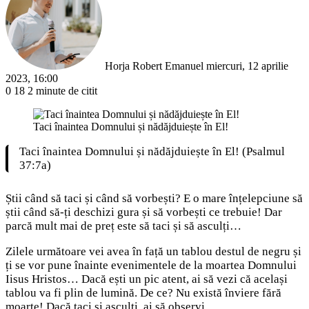
email
Horja Robert Emanuel
miercuri, 12 aprilie
2023, 16:00
0
18
2 minute de citit
Taci înaintea Domnului și nădăjduiește în El!
Taci înaintea Domnului și nădăjduiește în El! (Psalmul
37:7a)
Știi când să taci și când să vorbești? E o mare înțelepciune să
știi când să-ți deschizi gura și să vorbești ce trebuie! Dar
parcă mult mai de preț este să taci și să asculți…
Zilele următoare vei avea în față un tablou destul de negru și
ți se vor pune înainte evenimentele de la moartea Domnului
Iisus Hristos… Dacă ești un pic atent, ai să vezi că același
tablou va fi plin de lumină. De ce? Nu există înviere fără
moarte! Dacă taci și asculți, ai să observi…