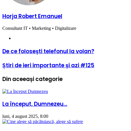
Horja Robert Emanuel
Consultant IT • Marketing • Digitalizare
Website
De
De ce folosești telefonul la volan?
ce
folosești
Știri
Știri de ieri importante și azi #125
telefonul
de
la
ieri
volan?
Din aceeași categorie
importante
și
azi
#125
La început, Dumnezeu…
luni, 4 august 2025, 8:00