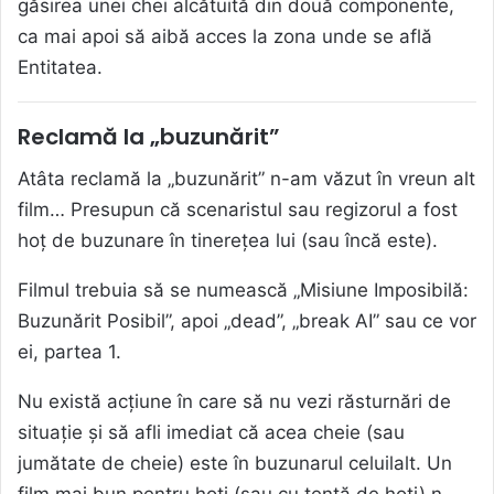
găsirea unei chei alcătuită din două componente,
ca mai apoi să aibă acces la zona unde se află
Entitatea.
Reclamă la „buzunărit”
Atâta reclamă la „buzunărit” n-am văzut în vreun alt
film… Presupun că scenaristul sau regizorul a fost
hoț de buzunare în tinerețea lui (sau încă este).
Filmul trebuia să se numească „Misiune Imposibilă:
Buzunărit Posibil”, apoi „dead”, „break AI” sau ce vor
ei, partea 1.
Nu există acțiune în care să nu vezi răsturnări de
situație și să afli imediat că acea cheie (sau
jumătate de cheie) este în buzunarul celuilalt. Un
film mai bun pentru hoți (sau cu tentă de hoți) n-