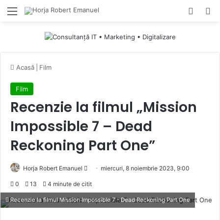
Menu
Switch
Ca
Acasă
|
Film
Film
Recenzie la filmul „Mission
Impossible 7 – Dead
Reckoning Part One”
Send
Horja Robert Emanuel
miercuri, 8 noiembrie 2023, 9:00
an
0
13
4 minute de citit
email
Recenzie la filmul Mission Impossible 7 - Dead Reckoning Part One