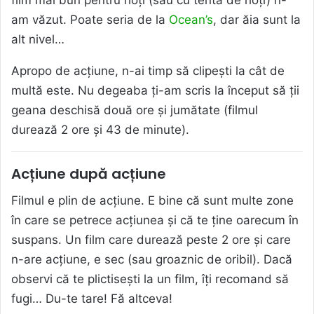
am văzut. Poate seria de la
Ocean’s
, dar ăia sunt la
alt nivel…
Apropo de acțiune, n-ai timp să clipești la cât de
multă este. Nu degeaba ți-am scris la început să ții
geana deschisă două ore și jumătate (filmul
durează 2 ore și 43 de minute).
Acțiune după acțiune
Filmul e plin de acțiune. E bine că sunt multe zone
în care se petrece acțiunea și că te ține oarecum în
suspans. Un film care durează peste 2 ore și care
n-are acțiune, e sec (sau groaznic de oribil). Dacă
observi că te plictisești la un film, îți recomand să
fugi… Du-te tare! Fă altceva!