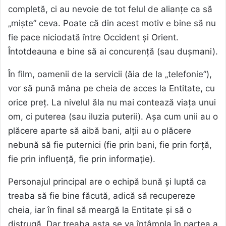
completă, ci au nevoie de tot felul de alianțe ca să
„miște” ceva. Poate că din acest motiv e bine să nu
fie pace niciodată între Occident și Orient.
Întotdeauna e bine să ai concurență (sau dușmani).
În film, oamenii de la servicii (ăia de la „telefonie”),
vor să pună mâna pe cheia de acces la Entitate, cu
orice preț. La nivelul ăla nu mai contează viața unui
om, ci puterea (sau iluzia puterii). Așa cum unii au o
plăcere aparte să aibă bani, alții au o plăcere
nebună să fie puternici (fie prin bani, fie prin forță,
fie prin influență, fie prin informație).
Personajul principal are o echipă bună și luptă ca
treaba să fie bine făcută, adică să recupereze
cheia, iar în final să meargă la Entitate și să o
distrugă. Dar treaba asta se va întâmpla în partea a