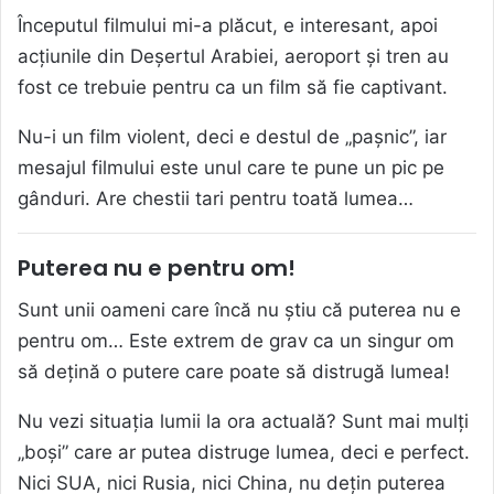
Începutul filmului mi-a plăcut, e interesant, apoi
acțiunile din Deșertul Arabiei, aeroport și tren au
fost ce trebuie pentru ca un film să fie captivant.
Nu-i un film violent, deci e destul de „pașnic”, iar
mesajul filmului este unul care te pune un pic pe
gânduri. Are chestii tari pentru toată lumea…
Puterea nu e pentru om!
Sunt unii oameni care încă nu știu că puterea nu e
pentru om… Este extrem de grav ca un singur om
să dețină o putere care poate să distrugă lumea!
Nu vezi situația lumii la ora actuală? Sunt mai mulți
„boși” care ar putea distruge lumea, deci e perfect.
Nici SUA, nici Rusia, nici China, nu dețin puterea