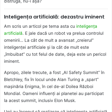
distrugă, nu-i așa?
Inteligența artificială: dezastru iminent
Am scris un articol pe tema asta cu
inteligența
artificială
. E jale dacă un robot va prelua controlul
omenirii… La cât de mult a avansat „creierul”
inteligenței artificiale și la cât de mult este
„îmbuibat” cu tot felul de date, deja este un pericol
iminent.
Apropo, zilele trecute, a fost „AI Safety Summit” în
Bletchley, fix în locul unde Alan Turing a „spart”
mașinăria Enigma, în cel de-al Doilea Război
Mondial. Oameni influenți ai planetei au participat
la acest summit, inclusiv Elon Musk.
Unii au început să realizeze că inteligența artificială