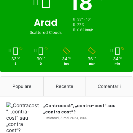
18
Arad
33º - 16º
77%
0.82 km/h
Scattered Clouds
33
30
34
36
34
℃
℃
℃
℃
℃
S
D
lun
mar
mie
Populare
Recente
Comentarii
„Contracost”, „contra-cost” sau
„contra cost”?
miercuri, 8 mai 2024, 8:00