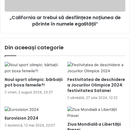
părinte
în
„California ar trebui să desființeze noțiunea de
numele
egalității”
părinte în numele egalității”
Din aceeași categorie
Noul sport olimpic: bărbații
Festivitatea de deschidere
pot boxa femeile?!
a Jocurilor Olimpice 2024:
festivitatea Satanei
vineri, 2 august 2024, 23:27
sâmbătă, 27 iulie 2024, 12:22
Eurovision 2024
Ziua Mondială a Libertății
duminică, 12 mai 2024, 22:07
Presei