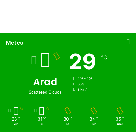
Meteo
29
℃
Arad
29º - 20º
38%
8 km/h
Scattered Clouds
28
31
30
34
35
℃
℃
℃
℃
℃
vin
S
D
lun
mar