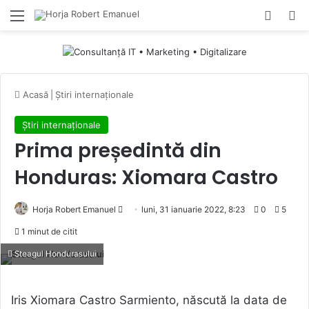
Menu
Switch
Ca
Acasă
|
Știri internaționale
Știri internaționale
Prima președintă din
Honduras: Xiomara Castro
Send
Horja Robert Emanuel
luni, 31 ianuarie 2022, 8:23
0
5
an
1 minut de citit
email
Steagul Hondurasului
Iris Xiomara Castro Sarmiento, născută la data de