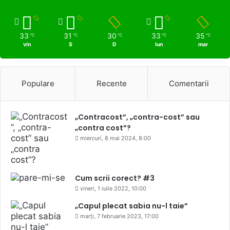
33
31
30
33
35
℃
℃
℃
℃
℃
vin
S
D
lun
mar
Populare
Recente
Comentarii
„Contracost”, „contra-cost” sau
„contra cost”?
miercuri, 8 mai 2024, 8:00
Cum scrii corect? #3
vineri, 1 iulie 2022, 10:00
„Capul plecat sabia nu-l taie”
marți, 7 februarie 2023, 17:00