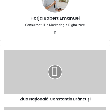
Horja Robert Emanuel
Consultant IT • Marketing • Digitalizare
Website
Ziua
Națională
Constantin
Brâncuși
Ziua Națională Constantin Brâncuși
Frica