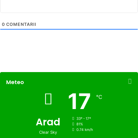
0
COMENTARII
Meteo
17
℃
Arad
33º - 17º
81%
0.74 km/h
Clear Sky