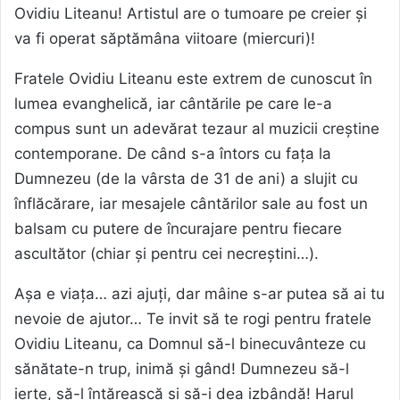
Ovidiu Liteanu! Artistul are o tumoare pe creier și
va fi operat săptămâna viitoare (miercuri)!
Fratele Ovidiu Liteanu este extrem de cunoscut în
lumea evanghelică, iar cântările pe care le-a
compus sunt un adevărat tezaur al muzicii creștine
contemporane. De când s-a întors cu fața la
Dumnezeu (de la vârsta de 31 de ani) a slujit cu
înflăcărare, iar mesajele cântărilor sale au fost un
balsam cu putere de încurajare pentru fiecare
ascultător (chiar și pentru cei necreștini…).
Așa e viața… azi ajuți, dar mâine s-ar putea să ai tu
nevoie de ajutor… Te invit să te rogi pentru fratele
Ovidiu Liteanu, ca Domnul să-l binecuvânteze cu
sănătate-n trup, inimă și gând! Dumnezeu să-l
ierte, să-l întărească și să-i dea izbândă! Harul