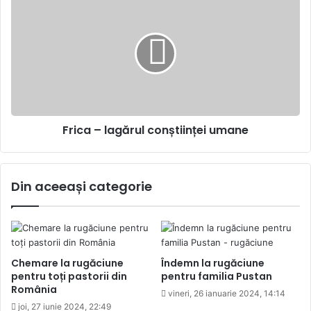
–
lagărul
conștiinței
umane
Frica – lagărul conștiinței umane
Din aceeași categorie
Chemare la rugăciune
Îndemn la rugăciune
pentru toți pastorii din
pentru familia Pustan
România
vineri, 26 ianuarie 2024, 14:14
joi, 27 iunie 2024, 22:49