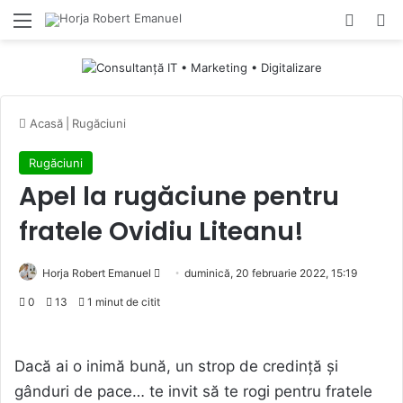
Menu
Switch
Ca
Acasă
|
Rugăciuni
Rugăciuni
Apel la rugăciune pentru
fratele Ovidiu Liteanu!
Send
Horja Robert Emanuel
duminică, 20 februarie 2022, 15:19
an
0
13
1 minut de citit
email
Dacă ai o inimă bună, un strop de credință și
gânduri de pace… te invit să te rogi pentru fratele