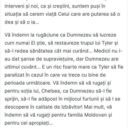
interveni și noi, ca și creștini, suntem puși în
situația să cerem viață Celui care are puterea să o
dea și să o ia…
Vă îndemn la rugăciune ca Dumnezeu să lucreze
cum numai El știe, să restaureze trupul lui Tyler și
să-I redea sănătatea cât mai curând… Medicii nu i-
au dat șanse de supraviețuire, dar Dumnezeu are
ultimul cuvânt… E un risc foarte mare ca Tyler să fie
paralizat în cazul în care va trece cu bine de
perioada următoare. Vă îndemn să vă rugați și
pentru soția lui, Chelsea, ca Dumnezeu să-I fie
sprijin, să-I fie adăpost în mijlocul furtunii și să I se
descopere în calitate de Izbăvitor! Mai mult, vă
îndemn să vă rugați pentru familia Moldovan și
pentru cei apropiați…