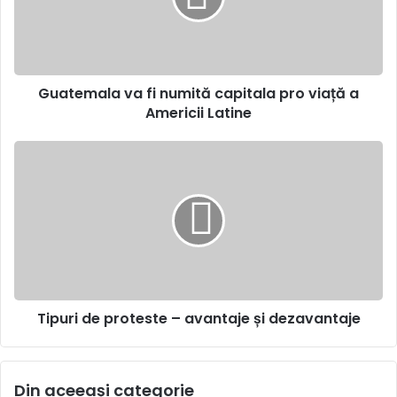
pro
viață
a
Americii
Guatemala va fi numită capitala pro viață a
Latine
Americii Latine
Tipuri
de
proteste
–
avantaje
și
dezavantaje
Tipuri de proteste – avantaje și dezavantaje
Din aceeași categorie