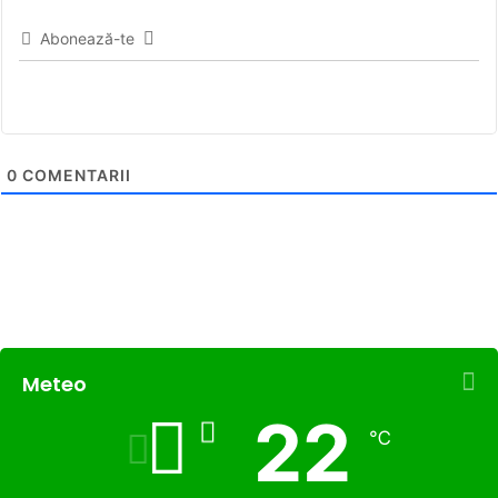
Abonează-te
0
COMENTARII
Meteo
22
℃