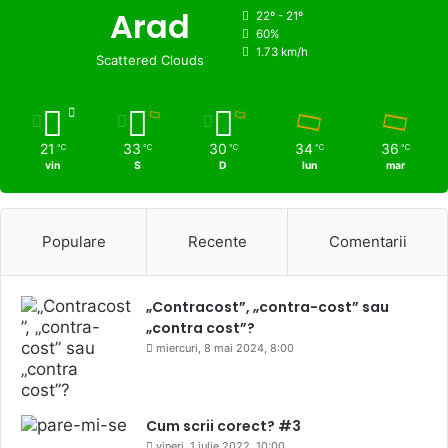
Arad
22º - 21º
60%
1.73 km/h
Scattered Clouds
21
33
30
34
36
℃
℃
℃
℃
℃
vin
S
D
lun
mar
Populare
Recente
Comentarii
„Contracost”, „contra-cost” sau
„contra cost”?
miercuri, 8 mai 2024, 8:00
Cum scrii corect? #3
vineri, 1 iulie 2022, 10:00