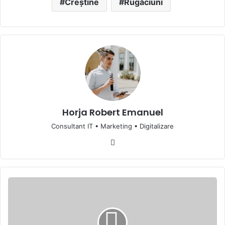
Creștine
Rugăciuni
Horja Robert Emanuel
Consultant IT • Marketing • Digitalizare
Website
Guatemala
va
fi
numită
capitala