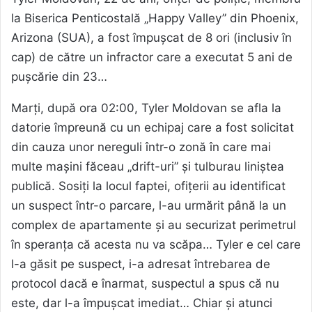
la Biserica Penticostală „Happy Valley” din Phoenix,
Arizona (SUA), a fost împușcat de 8 ori (inclusiv în
cap) de către un infractor care a executat 5 ani de
pușcărie din 23…
Marți, după ora 02:00, Tyler Moldovan se afla la
datorie împreună cu un echipaj care a fost solicitat
din cauza unor nereguli într-o zonă în care mai
multe mașini făceau „drift-uri” și tulburau liniștea
publică. Sosiți la locul faptei, ofițerii au identificat
un suspect într-o parcare, l-au urmărit până la un
complex de apartamente și au securizat perimetrul
în speranța că acesta nu va scăpa… Tyler e cel care
l-a găsit pe suspect, i-a adresat întrebarea de
protocol dacă e înarmat, suspectul a spus că nu
este, dar l-a împușcat imediat… Chiar și atunci