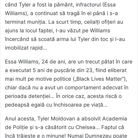
când Tyler a fost la pământ, infractorul (Essa
Williams), a continuat să tragă în el până i s-a
terminat muniția. La scurt timp, ceilalți ofițeri au
ajuns la locul faptei, l-au văzut pe Williams
încercând să scoată arma lui Tyler din toc și l-au
imobilizat rapid…
Essa Williams, 24 de ani, are un trecut pătat în care
a executat 5 ani de pușcărie din 23, fiind eliberat
mai mult pe motive politice („Black Lives Matter”),
chiar dacă nu a avut un comportament adecvat în
perioada detenției… În orice caz, acesta riscă o
pedeapsă egală cu închisoarea pe viață…
Anul acesta, Tyler Moldovan a absolvit Academia
de Poliție și s-a căsătorit cu Chelsea… Faptul că
încă trăiește e o minune! Numai Dumnezeu poate