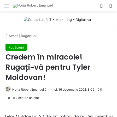
Menu
Switch
Ca
Acasă
|
Rugăciuni
Rugăciuni
Credem în miracole!
Rugați-vă pentru Tyler
Moldovan!
Send
Horja Robert Emanuel
joi, 16 decembrie 2021, 3:09
0
an
8
2 minute de citit
email
Tyler Moldovan, 22 de ani, ofițer de poliție, membru