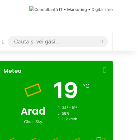
Switch skin
Caută
și
vei
Meteo
găsi...
19
℃
Arad
34º - 19º
58%
1.12 km/h
Clear Sky