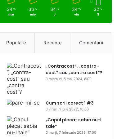
34
36
34
34
32
℃
℃
℃
℃
℃
mar
mie
J
vin
S
Populare
Recente
Comentarii
„Contracost”, „contra-
cost” sau „contra cost”?
miercuri, 8 mai 2024, 8:00
Cum scrii corect? #3
vineri, 1 iulie 2022, 10:00
„Capul plecat sabia nu-l
taie”
marți, 7 februarie 2023, 17:00