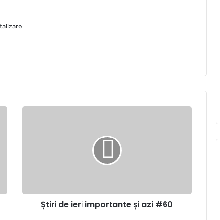
l
talizare
Știri
de
ieri
importante
și
azi
#60
Știri de ieri importante și azi #60