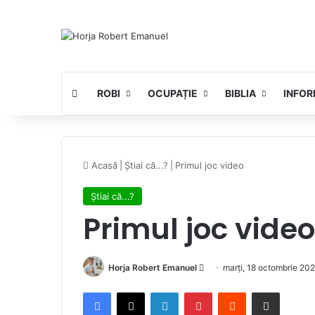
ROBI
OCUPAȚIE
BIBLIA
INFOR
Acasă
|
Știai că...?
|
Primul joc video
Știai că...?
Primul joc video
Send
Horja Robert Emanuel
marți, 18 octombrie 202
an
Facebook
X
LinkedIn
Pinterest
Reddit
Share via Email
email