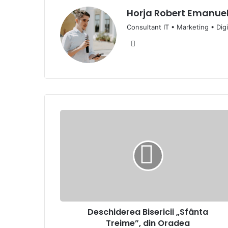
Horja Robert Emanue
Consultant IT • Marketing • Digi
Website
Deschiderea
Bisericii
„Sfânta
Treime”,
din
Oradea
Deschiderea Bisericii „Sfânta
Treime”, din Oradea