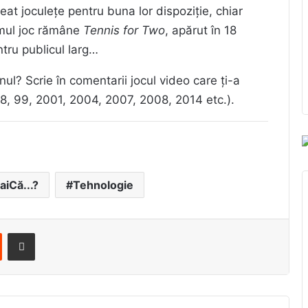
eat joculețe pentru buna lor dispoziție, chiar
imul joc rămâne
Tennis for Two
, apărut în 18
tru publicul larg…
nul? Scrie în comentarii jocul video care ți-a
98, 99, 2001, 2004, 2007, 2008, 2014 etc.).
iaiCă...?
Tehnologie
st
Reddit
Share via Email