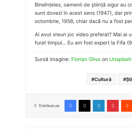
Bineînțeles, oamenii de știință sigur au cr
sunt dovezi în acest sens (1947), dar pr
octombrie, 1958, chiar dacă nu a fost pen
Ai avut vreun joc video preferat? Mai ai u
furat timpul… Eu am fost expert la Fifa (
Sursă imagine:
Florian Olivo
on
Unsplash
Cultură
Șt
Facebook
X
LinkedIn
Pintere
Distribuie pe