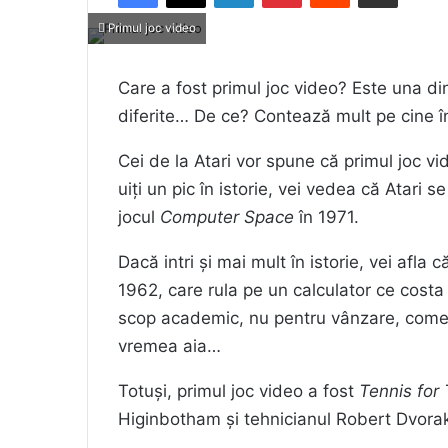
Primul joc video
Care a fost primul joc video? Este una din
diferite… De ce? Contează mult pe cine î
Cei de la Atari vor spune că primul joc vi
uiți un pic în istorie, vei vedea că Atari 
jocul
Computer Space
în 1971.
Dacă intri și mai mult în istorie, vei afla
1962, care rula pe un calculator ce costa
scop academic, nu pentru vânzare, comer
vremea aia…
Totuși, primul joc video a fost
Tennis for
Higinbotham și tehnicianul Robert Dvorak