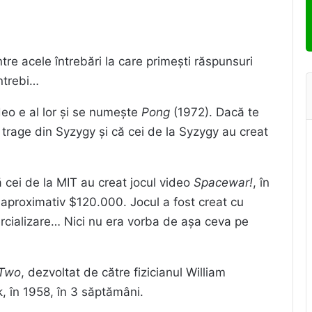
tre acele întrebări la care primești răspunsuri
ntrebi…
deo e al lor și se numește
Pong
(1972). Dacă te
se trage din Syzygy și că cei de la Syzygy au creat
 că cei de la MIT au creat jocul video
Spacewar!
, în
 aproximativ $120.000. Jocul a fost creat cu
cializare… Nici nu era vorba de așa ceva pe
 Two
, dezvoltat de către fizicianul William
, în 1958, în 3 săptămâni.