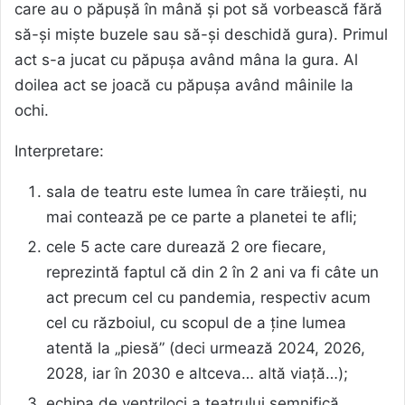
care au o păpușă în mână și pot să vorbească fără
să-și miște buzele sau să-și deschidă gura). Primul
act s-a jucat cu păpușa având mâna la gura. Al
doilea act se joacă cu păpușa având mâinile la
ochi.
Interpretare:
sala de teatru este lumea în care trăiești, nu
mai contează pe ce parte a planetei te afli;
cele 5 acte care durează 2 ore fiecare,
reprezintă faptul că din 2 în 2 ani va fi câte un
act precum cel cu pandemia, respectiv acum
cel cu războiul, cu scopul de a ține lumea
atentă la „piesă” (deci urmează 2024, 2026,
2028, iar în 2030 e altceva… altă viață…);
echipa de ventriloci a teatrului semnifică