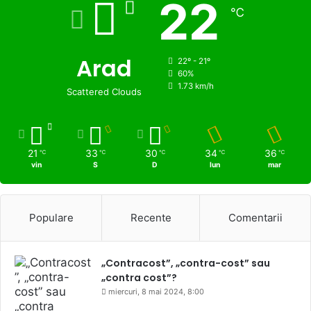
22
℃
Arad
22º - 21º
60%
1.73 km/h
Scattered Clouds
21
33
30
34
36
℃
℃
℃
℃
℃
vin
S
D
lun
mar
Populare
Recente
Comentarii
„Contracost”, „contra-cost” sau
„contra cost”?
miercuri, 8 mai 2024, 8:00