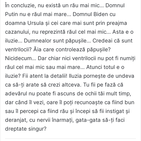
În concluzie, nu există un rău mai mic… Domnul
Putin nu e răul mai mare… Domnul Biden cu
doamna Ursula și cei care mai sunt prin preajma
cazanului, nu reprezintă răul cel mai mic… Asta e o
iluzie… Dumnealor sunt păpușile… Credeai că sunt
ventrilocii? Ăia care controlează păpușile?
Nicidecum… Dar chiar nici ventrilocii nu pot fi numiți
răul cel mai mic sau mai mare… Atunci totul e o
iluzie? Fii atent la detalii! Iluzia pornește de undeva
ca să-ți arate să crezi altceva. Tu fii pe fază că
adevărul nu poate fi ascuns de ochii tăi mult timp,
dar când îl vezi, oare îl poți recunoaște ca fiind bun
sau îl percepi ca fiind rău și începi să fii instigat și
deranjat, cu nervii înarmați, gata-gata să-ți faci
dreptate singur?