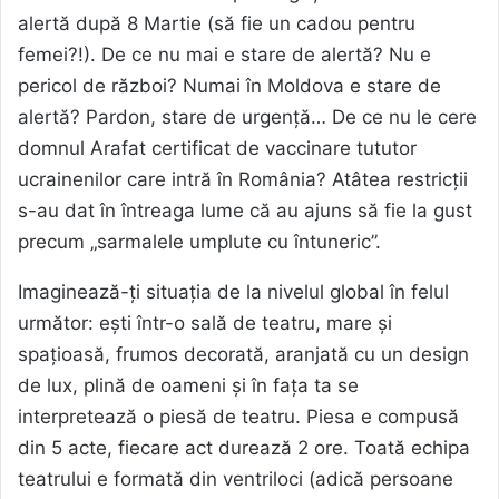
alertă după 8 Martie (să fie un cadou pentru
femei?!). De ce nu mai e stare de alertă? Nu e
pericol de război? Numai în Moldova e stare de
alertă? Pardon, stare de urgență… De ce nu le cere
domnul Arafat certificat de vaccinare tututor
ucrainenilor care intră în România? Atâtea restricții
s-au dat în întreaga lume că au ajuns să fie la gust
precum „sarmalele umplute cu întuneric”.
Imaginează-ți situația de la nivelul global în felul
următor: ești într-o sală de teatru, mare și
spațioasă, frumos decorată, aranjată cu un design
de lux, plină de oameni și în fața ta se
interpretează o piesă de teatru. Piesa e compusă
din 5 acte, fiecare act durează 2 ore. Toată echipa
teatrului e formată din ventriloci (adică persoane