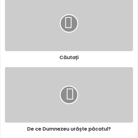
Căutați
De
ce
Dumnezeu
urăște
păcatul?
De ce Dumnezeu urăște păcatul?