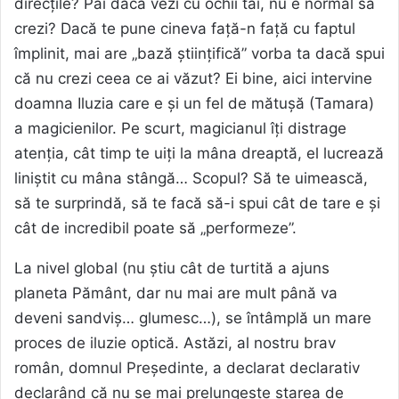
direcțile? Păi dacă vezi cu ochii tăi, nu e normal să
crezi? Dacă te pune cineva față-n față cu faptul
împlinit, mai are „bază științifică” vorba ta dacă spui
că nu crezi ceea ce ai văzut? Ei bine, aici intervine
doamna Iluzia care e și un fel de mătușă (Tamara)
a magicienilor. Pe scurt, magicianul îți distrage
atenția, cât timp te uiți la mâna dreaptă, el lucrează
liniștit cu mâna stângă… Scopul? Să te uimească,
să te surprindă, să te facă să-i spui cât de tare e și
cât de incredibil poate să „performeze”.
La nivel global (nu știu cât de turtită a ajuns
planeta Pământ, dar nu mai are mult până va
deveni sandviș… glumesc…), se întâmplă un mare
proces de iluzie optică. Astăzi, al nostru brav
român, domnul Președinte, a declarat declarativ
declarând că nu se mai prelungește starea de