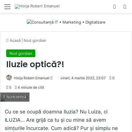
Menu
Switch
Ca
Acasă
|
Nod gordian
Nod gordian
Iluzie optică?!
Send
Horja Robert Emanuel
vineri, 4 martie 2022, 23:07
0
an
5
4 minute de citit
email
iluzie-optică
Cu ce se ocupă doamna Iluzia? Nu Luiza, ci
ILUZIA… Are grijă ca tu și cu mine să avem
simțurile încurcate. Cum adică? Pur și simplu ne