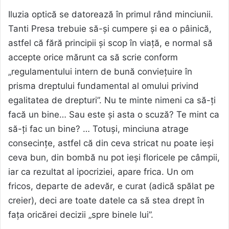
Iluzia optică se datorează în primul rând minciunii.
Tanti Presa trebuie să-și cumpere și ea o pâinică,
astfel că fără principii și scop în viață, e normal să
accepte orice mărunt ca să scrie conform
„regulamentului intern de bună conviețuire în
prisma dreptului fundamental al omului privind
egalitatea de drepturi”. Nu te minte nimeni ca să-ți
facă un bine… Sau este și asta o scuză? Te mint ca
să-ți fac un bine? … Totuși, minciuna atrage
consecințe, astfel că din ceva stricat nu poate ieși
ceva bun, din bombă nu pot ieși floricele pe câmpii,
iar ca rezultat al ipocriziei, apare frica. Un om
fricos, departe de adevăr, e curat (adică spălat pe
creier), deci are toate datele ca să stea drept în
fața oricărei decizii „spre binele lui”.