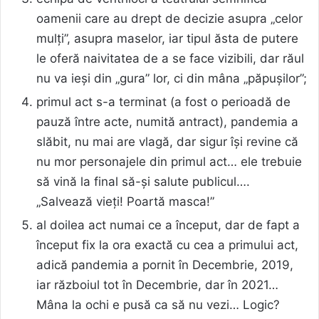
oamenii care au drept de decizie asupra „celor
mulți”, asupra maselor, iar tipul ăsta de putere
le oferă naivitatea de a se face vizibili, dar răul
nu va ieși din „gura” lor, ci din mâna „păpușilor”;
primul act s-a terminat (a fost o perioadă de
pauză între acte, numită antract), pandemia a
slăbit, nu mai are vlagă, dar sigur își revine că
nu mor personajele din primul act… ele trebuie
să vină la final să-și salute publicul….
„Salvează vieți! Poartă masca!”
al doilea act numai ce a început, dar de fapt a
început fix la ora exactă cu cea a primului act,
adică pandemia a pornit în Decembrie, 2019,
iar războiul tot în Decembrie, dar în 2021…
Mâna la ochi e pusă ca să nu vezi… Logic?