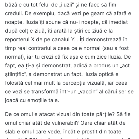
bâzâie cu tot felul de „iluzii” și ne face să fim
creduli. De exemplu, dacă vezi pe geam că afară e
noapte, Iluzia îți spune că nu-i noapte, că imediat
după colț e ziuă, îți arată la știri ce ziuă e la
reporterul X de pe canalul Y… Îți demonstrează în
timp real contrariul a ceea ce e normal (sau a fost
normal), iar tu crezi că fix așa e cum zice Iluzia. De
fapt, ea ți-a și demonstrat, adică a produs un „act
științific”, a demonstrat un fapt. Iluzia optică e
folosită cel mai mult la percepția vizuală, iar ceea
ce vezi se transformă într-un „vaccin” al cărui ser se
joacă cu emoțiile tale.
De ce omul e atacat vizual din toate părțile? Să fie
omul chiar atât de vulnerabil? Oare chiar atât de
slab e omul care vede, încât e prostit din toate