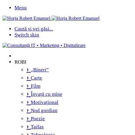
Menu
Caută și vei găsi...
Switch skin
ROBI
„Bineri”
Carte
Film
Învață cu mine
Motivațional
Nod gordian
Poezie
Taifas
Tehnologie