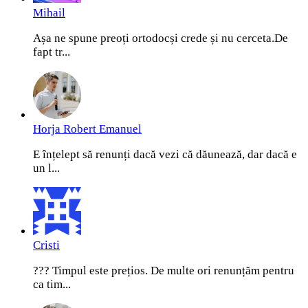
Mihail
Așa ne spune preoți ortodocși crede și nu cerceta.De
fapt tr...
Horja Robert Emanuel
E înțelept să renunți dacă vezi că dăunează, dar dacă e
un l...
Cristi
??? Timpul este prețios. De multe ori renunțăm pentru
ca tim...