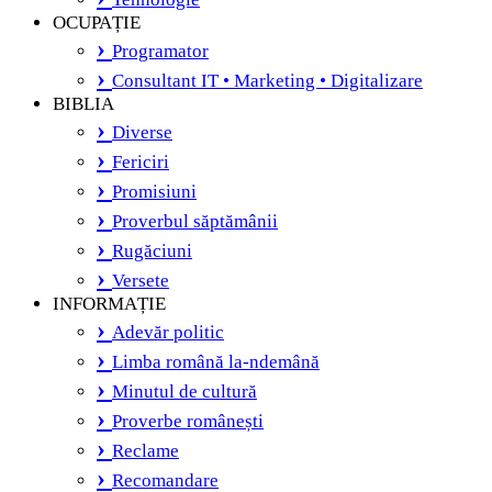
OCUPAȚIE
Programator
Consultant IT • Marketing • Digitalizare
BIBLIA
Diverse
Fericiri
Promisiuni
Proverbul săptămânii
Rugăciuni
Versete
INFORMAȚIE
Adevăr politic
Limba română la-ndemână
Minutul de cultură
Proverbe românești
Reclame
Recomandare