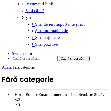
Rezumatul lunii
Știai că…?
Știri
Știri de ieri importante și azi
Știri internaționale
Știri naționale
Știri pozitive
Switch skin
Caută și vei găsi...
Acasă
|
Fără categorie
Fără categorie
Horja Robert Emanuel
miercuri, 1 septembrie 2021,
8:32
0
5