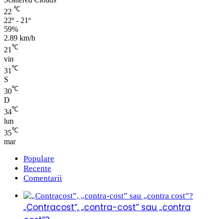
℃
22
22º - 21º
59%
2.89 km/h
℃
21
vin
℃
31
S
℃
30
D
℃
34
lun
℃
35
mar
Populare
Recente
Comentarii
„Contracost”, „contra-cost” sau „contra