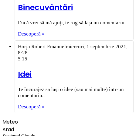
Binecuvântări
Dacă vrei să mă ajuți, te rog să lași un comentariu...
Descoperă »
Horja Robert Emanuel
miercuri, 1 septembrie 2021,
8:28
5
15
Idei
Te încurajez să lași o idee (sau mai multe) într-un
comentariu..
Descoperă »
Meteo
Arad
Scattered Clouds