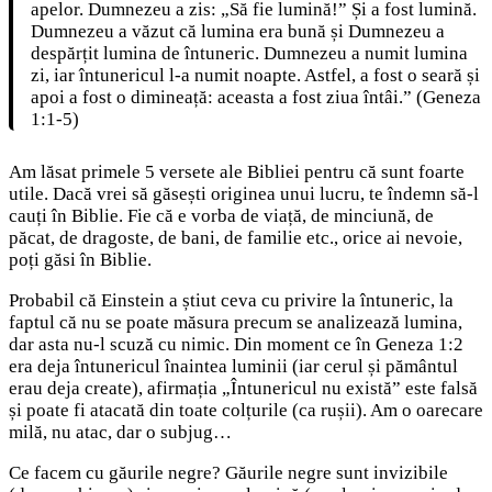
apelor. Dumnezeu a zis: „Să fie lumină!” Și a fost lumină.
Dumnezeu a văzut că lumina era bună și Dumnezeu a
despărțit lumina de întuneric. Dumnezeu a numit lumina
zi, iar întunericul l-a numit noapte. Astfel, a fost o seară și
apoi a fost o dimineață: aceasta a fost ziua întâi.” (Geneza
1:1-5)
Am lăsat primele 5 versete ale Bibliei pentru că sunt foarte
utile. Dacă vrei să găsești originea unui lucru, te îndemn să-l
cauți în Biblie. Fie că e vorba de viață, de minciună, de
păcat, de dragoste, de bani, de familie etc., orice ai nevoie,
poți găsi în Biblie.
Probabil că Einstein a știut ceva cu privire la întuneric, la
faptul că nu se poate măsura precum se analizează lumina,
dar asta nu-l scuză cu nimic. Din moment ce în Geneza 1:2
era deja întunericul înaintea luminii (iar cerul și pământul
erau deja create), afirmația „Întunericul nu există” este falsă
și poate fi atacată din toate colțurile (ca rușii). Am o oarecare
milă, nu atac, dar o subjug…
Ce facem cu găurile negre? Găurile negre sunt invizibile