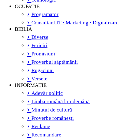
OCUPAȚIE
Programator
Consultant IT • Marketing • Digitalizare
BIBLIA
Diverse
Fericiri
Promisiuni
Proverbul săptămânii
Rugăciuni
Versete
INFORMAȚIE
Adevăr politic
Limba română la-ndemână
Minutul de cultură
Proverbe românești
Reclame
Recomandare