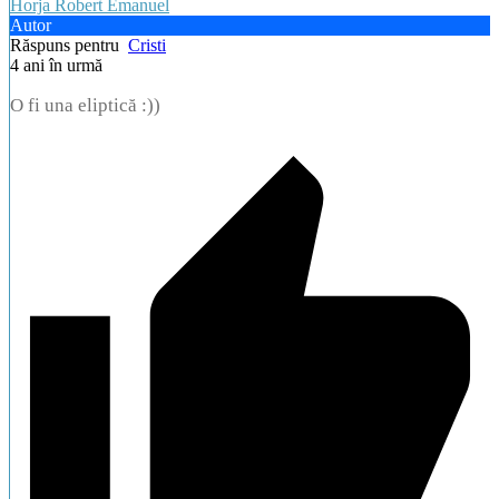
Horja Robert Emanuel
Autor
Răspuns pentru
Cristi
4 ani în urmă
O fi una eliptică :))