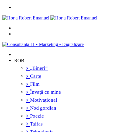
Menu
Caută
și
Switch
vei
skin
găsi...
ROBI
„Bineri”
Carte
Film
Învață cu mine
Motivațional
Nod gordian
Poezie
Taifas
Tehnologie