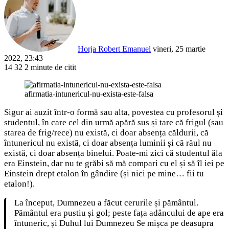
email
Horja Robert Emanuel
vineri, 25 martie
2022, 23:43
14
32
2 minute de citit
Facebook
X
LinkedIn
Pinterest
Reddit
WhatsApp
Telegram
Share
via
afirmatia-intunericul-nu-exista-este-falsa
Email
Sigur ai auzit într-o formă sau alta, povestea cu profesorul și
studentul, în care cel din urmă apără sus și tare că frigul (sau
starea de frig/rece) nu există, ci doar absența căldurii, că
întunericul nu există, ci doar absența luminii și că răul nu
există, ci doar absența binelui. Poate-mi zici că studentul ăla
era Einstein, dar nu te grăbi să mă compari cu el și să îl iei pe
Einstein drept etalon în gândire (și nici pe mine… fii tu
etalon!).
La început, Dumnezeu a făcut cerurile și pământul.
Pământul era pustiu și gol; peste fața adâncului de ape era
întuneric, și Duhul lui Dumnezeu Se mișca pe deasupra