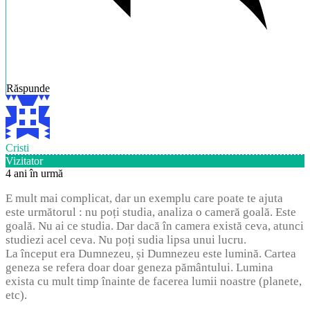
Răspunde
Cristi
Vizitator
4 ani în urmă
E mult mai complicat, dar un exemplu care poate te ajuta
este următorul : nu poți studia, analiza o cameră goală. Este
goală. Nu ai ce studia. Dar dacă în camera există ceva, atunci
studiezi acel ceva. Nu poți sudia lipsa unui lucru.
La început era Dumnezeu, și Dumnezeu este lumină. Cartea
geneza se refera doar doar geneza pământului. Lumina
exista cu mult timp înainte de facerea lumii noastre (planete,
etc).