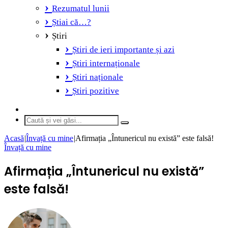
Rezumatul lunii
Știai că…?
Știri
Știri de ieri importante și azi
Știri internaționale
Știri naționale
Știri pozitive
Switch
skin
Caută
și
Acasă
|
Învață cu mine
|
Afirmația „Întunericul nu există” este falsă!
vei
Învață cu mine
găsi...
Afirmația „Întunericul nu există”
este falsă!
Send
an