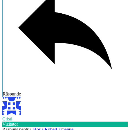
Răspunde
Cristi
Vizitator
Răspuns pentru
Horja Robert Emanuel