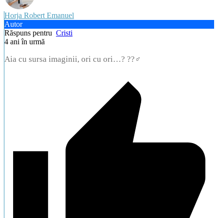
Horja Robert Emanuel
Autor
Răspuns pentru
Cristi
4 ani în urmă
Aia cu sursa imaginii, ori cu ori…? ??‍♂️