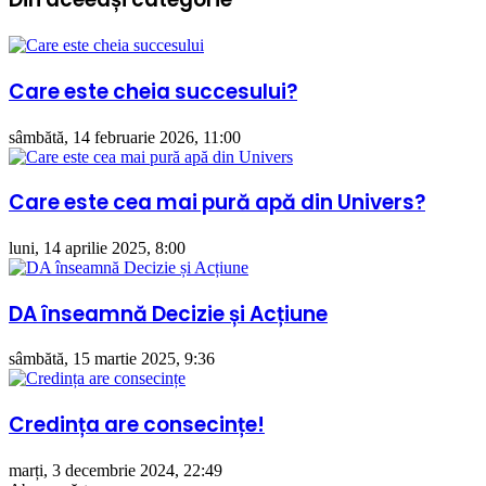
#3
Care este cheia succesului?
sâmbătă, 14 februarie 2026, 11:00
Care este cea mai pură apă din Univers?
luni, 14 aprilie 2025, 8:00
DA înseamnă Decizie și Acțiune
sâmbătă, 15 martie 2025, 9:36
Credința are consecințe!
marți, 3 decembrie 2024, 22:49