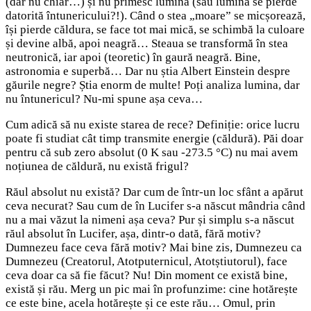
(dar nu chiar…) și nu primesc lumină (sau lumina se pierde
datorită întunericului?!). Când o stea „moare” se micșorează,
își pierde căldura, se face tot mai mică, se schimbă la culoare
și devine albă, apoi neagră… Steaua se transformă în stea
neutronică, iar apoi (teoretic) în gaură neagră. Bine,
astronomia e superbă… Dar nu știa Albert Einstein despre
găurile negre? Știa enorm de multe! Poți analiza lumina, dar
nu întunericul? Nu-mi spune așa ceva…
Cum adică să nu existe starea de rece? Definiție: orice lucru
poate fi studiat cât timp transmite energie (căldură). Păi doar
pentru că sub zero absolut (0 K sau -273.5 °C) nu mai avem
noțiunea de căldură, nu există frigul?
Răul absolut nu există? Dar cum de într-un loc sfânt a apărut
ceva necurat? Sau cum de în Lucifer s-a născut mândria când
nu a mai văzut la nimeni așa ceva? Pur și simplu s-a născut
răul absolut în Lucifer, așa, dintr-o dată, fără motiv?
Dumnezeu face ceva fără motiv? Mai bine zis, Dumnezeu ca
Dumnezeu (Creatorul, Atotputernicul, Atotștiutorul), face
ceva doar ca să fie făcut? Nu! Din moment ce există bine,
există și rău. Merg un pic mai în profunzime: cine hotărește
ce este bine, acela hotărește și ce este rău… Omul, prin