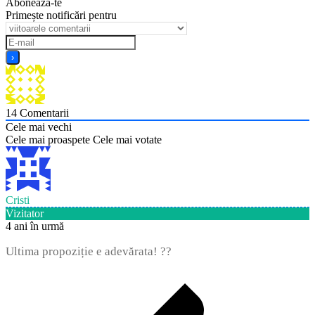
Abonează-te
Primește notificări pentru
14
Comentarii
Cele mai vechi
Cele mai proaspete
Cele mai votate
Cristi
Vizitator
4 ani în urmă
Ultima propoziție e adevărata! ??