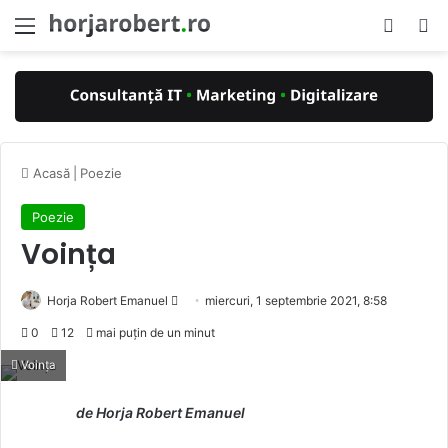
Menu
Switch
Ca
Acasă
|
Poezie
Poezie
Voința
Send
Horja Robert Emanuel
miercuri, 1 septembrie 2021, 8:58
an
0
12
mai puțin de un minut
email
Voința
de Horja Robert Emanuel