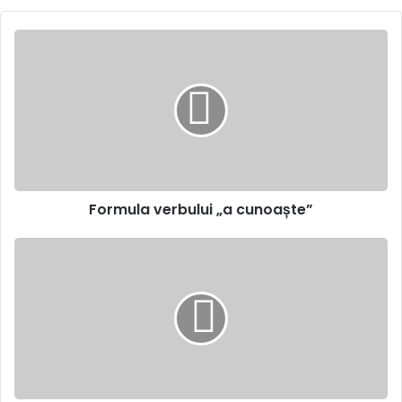
Formula
verbului
„a
cunoaște”
Formula verbului „a cunoaște”
Circ
politic
–
1
Septembrie