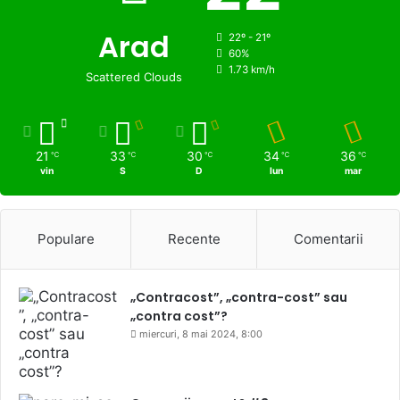
Arad
22º - 21º
60%
1.73 km/h
Scattered Clouds
21
33
30
34
36
℃
℃
℃
℃
℃
vin
S
D
lun
mar
Populare
Recente
Comentarii
„Contracost”, „contra-cost” sau
„contra cost”?
miercuri, 8 mai 2024, 8:00