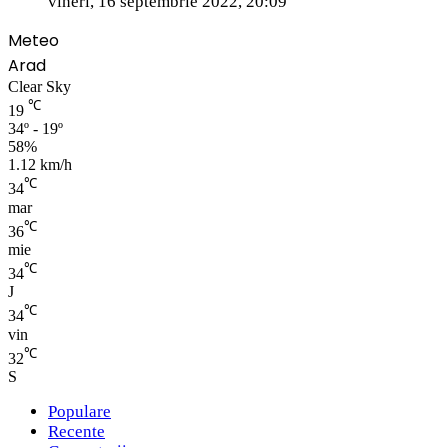
vineri, 16 septembrie 2022, 20:09
Meteo
Arad
Clear Sky
℃
19
34º - 19º
58%
1.12 km/h
℃
34
mar
℃
36
mie
℃
34
J
℃
34
vin
℃
32
S
Populare
Recente