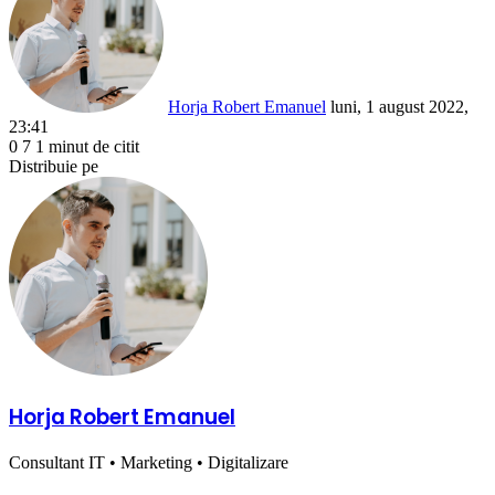
email
Horja Robert Emanuel
luni, 1 august 2022,
23:41
0
7
1 minut de citit
Facebook
X
LinkedIn
Pinterest
Reddit
WhatsApp
Telegram
Share
Distribuie pe
via
Facebook
X
LinkedIn
Pinterest
Reddit
Share
Email
via
Email
Horja Robert Emanuel
Consultant IT • Marketing • Digitalizare