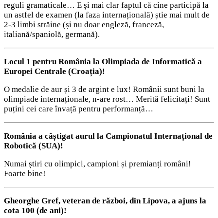
reguli gramaticale… E și mai clar faptul că cine participă la
un astfel de examen (la faza internațională) știe mai mult de
2-3 limbi străine (și nu doar engleză, franceză,
italiană/spaniolă, germană).
Locul 1 pentru România la Olimpiada de Informatică a
Europei Centrale (Croația)!
O medalie de aur și 3 de argint e lux! Românii sunt buni la
olimpiade internaționale, n-are rost… Merită felicitați! Sunt
puțini cei care învață pentru performanță…
România a câștigat aurul la Campionatul Internațional de
Robotică (SUA)!
Numai știri cu olimpici, campioni și premianți români!
Foarte bine!
Gheorghe Gref, veteran de război, din Lipova, a ajuns la
cota 100 (de ani)!