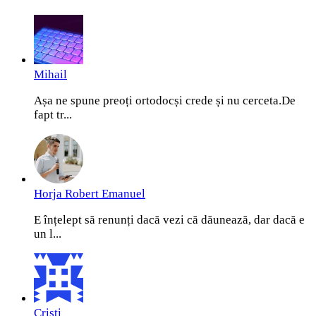
Mihail
Așa ne spune preoți ortodocși crede și nu cerceta.De
fapt tr...
Horja Robert Emanuel
E înțelept să renunți dacă vezi că dăunează, dar dacă e
un l...
Cristi