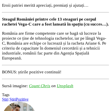
Eroii patriei merită apreciați, premiați și ajutați…
Steagul României printre cele 13 steaguri pe corpul
rachetei Vega-C care a fost lansată în spațiu (cu succes…).
România are firme competente care se bagă să lucreze la
proiecte ce ține de tehnologia rachetelor, iar pe lângă Vega-
C, România are echipe ce lucrează și la racheta Ariane 6. Pe
criteriu de capacitate în domeniul cercetării și a tehnicii
industriale, românii fac parte din Agenția Spațială
Europeană.
BONUS: știrile pozitive continuă!
Sursă imagine:
Count Chris
on
Unsplash
Tags
Știri
ȘtiriPozitive
Send
an