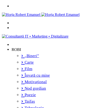
Menu
Caută
și
Switch
vei
skin
găsi...
ROBI
„Bineri”
Carte
Film
Învață cu mine
Motivațional
Nod gordian
Poezie
Taifas
Tehnologie