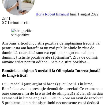
Horja Robert Emanuel
luni, 1 august 2022,
23:41
0
7
1 minut de citit
Facebook
X
LinkedIn
Pinterest
Reddit
WhatsApp
Telegram
Share
via
stiri-pozitive
Email
Am omis articolul cu știri pozitive de săptămâna trecută, iar
pentru asta am hotărât să nu mai public nimic în ziua de
duminică, doar dacă sunt excepții, dar sigur nu mai pun
duminică „știrile pozitive ale săptămânii”. Ziua de odihnă
rămâne strict pentru odihnă.. Asta e o știre pozitivă…
România a obținut 3 medalii la Olimpiada Internațională
de Lingvistică!
Cu 3 medalii (aur, argint și bronz) și cu locul 3 în lume,
România a avut o prestație demnă de apreciat! Ce examen au
oare concurenții de la o astfel de olimpiadă? E clar că nu dau
examenul în limba engleză… Păi în 6 ore au avut de rezolvat
5 probleme, li s-a dat niște limbi necunoscute ca să deducă