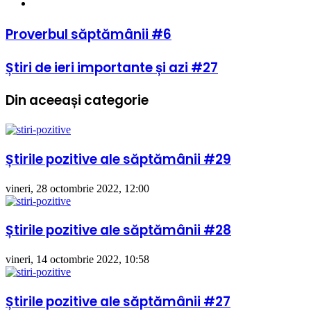
Website
Proverbul
Proverbul săptămânii #6
săptămânii
#6
Știri
Știri de ieri importante și azi #27
de
ieri
Din aceeași categorie
importante
și
azi
#27
Știrile pozitive ale săptămânii #29
vineri, 28 octombrie 2022, 12:00
Știrile pozitive ale săptămânii #28
vineri, 14 octombrie 2022, 10:58
Știrile pozitive ale săptămânii #27