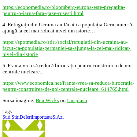
https://economedia.ro/bloomberg-europa-este-pregatita-
pentru-o-iarna-fara-gaze-rusesti.html
4. Refugiații din Ucraina au făcut ca populația Germaniei să
ajungă la cel mai ridicat nivel din istorie…
https://spotmedia.ro/stiri/social/refugiatii-din-ucraina-au-
facut-ca-populatia-germaniei-sa-ajunga-la-cel-mai-ridicat-
nivel-din-istorie
5. Franța vrea să reducă birocrația pentru construirea de noi
centrale nucleare…
https://www.economica.net/franta-vrea-sa-reduca-birocratia-
pentru-construirea-de-noi-centrale-nucleare_614765.html
Sursa imagine:
Ben Wicks
on
Unsplash
Tags
Știri
ȘtiriDeIeriImportanteȘiAzi
Send
an
email