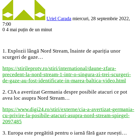
Uriel Carada
miercuri, 28 septembrie 2022,
7:00
0
4
mai puțin de un minut
Facebook
X
LinkedIn
Pinterest
Reddit
WhatsApp
Telegram
Share
via
Email
1. Explozii lângă Nord Stream, înainte de apariția unor
scurgeri de gaze…
https://stirileprotv.ro/stiri/international/daune-zfara-
precedent-la-nord-stream-1-intr-o-singura-zi-trei-scurgeri-
de-gaze-au-fost-identificate-in-marea-baltica-video.html
2. CIA a avertizat Germania despre posibile atacuri ce pot
avea loc asupra Nord Stream…
https://www.digi24.ro/stiri/externe/cia-a-avertizat-germania-
cu-privire-la-posibile-atacuri-asupra-nord-stream-spiegel-
2097485
3. Europa este pregătită pentru o iarnă fără gaze rusești…