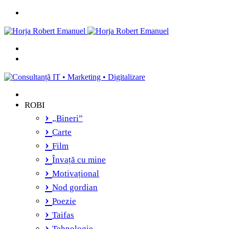
Menu
Caută
și
Switch
vei
skin
găsi...
ROBI
„Bineri”
Carte
Film
Învață cu mine
Motivațional
Nod gordian
Poezie
Taifas
Tehnologie