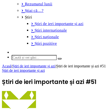
Rezumatul lunii
Știai că…?
Știri
Știri de ieri importante și azi
Știri internaționale
Știri naționale
Știri pozitive
Switch
skin
Caută
și
Acasă
|
Știri de ieri importante și azi
|
Știri de ieri importante și azi #51
vei
Știri de ieri importante și azi
găsi...
Știri de ieri importante și azi #51
Send
an
email