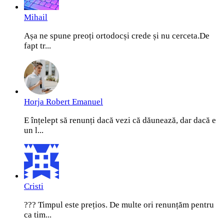
Mihail
Așa ne spune preoți ortodocși crede și nu cerceta.De
fapt tr...
Horja Robert Emanuel
E înțelept să renunți dacă vezi că dăunează, dar dacă e
un l...
Cristi
??? Timpul este prețios. De multe ori renunțăm pentru
ca tim...