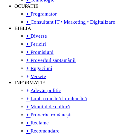
OCUPAȚIE
Programator
Consultant IT • Marketing • Digitalizare
BIBLIA
Diverse
Fericiri
Promisiuni
Proverbul săptămânii
Rugăciuni
Versete
INFORMAȚIE
Adevăr politic
Limba română la-ndemână
Minutul de cultură
Proverbe românești
Reclame
Recomandare