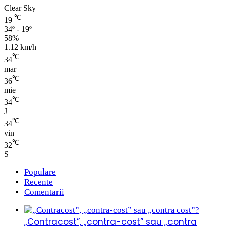
Clear Sky
℃
19
34º - 19º
58%
1.12 km/h
℃
34
mar
℃
36
mie
℃
34
J
℃
34
vin
℃
32
S
Populare
Recente
Comentarii
„Contracost”, „contra-cost” sau „contra