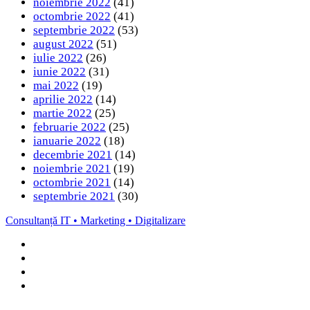
noiembrie 2022
(41)
octombrie 2022
(41)
septembrie 2022
(53)
august 2022
(51)
iulie 2022
(26)
iunie 2022
(31)
mai 2022
(19)
aprilie 2022
(14)
martie 2022
(25)
februarie 2022
(25)
ianuarie 2022
(18)
decembrie 2021
(14)
noiembrie 2021
(19)
octombrie 2021
(14)
septembrie 2021
(30)
Consultanță IT • Marketing • Digitalizare
Facebook
LinkedIn
Instagram
TikTok
Back