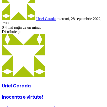
Uriel Carada
miercuri, 28 septembrie 2022,
7:00
0
4
mai puțin de un minut
Facebook
X
LinkedIn
Pinterest
Reddit
WhatsApp
Telegram
Share
Distribuie pe
via
Facebook
X
LinkedIn
Pinterest
Reddit
Share
Email
via
Email
Uriel Carada
Inocența
Inocența e virtute!
e
virtute!
„Din