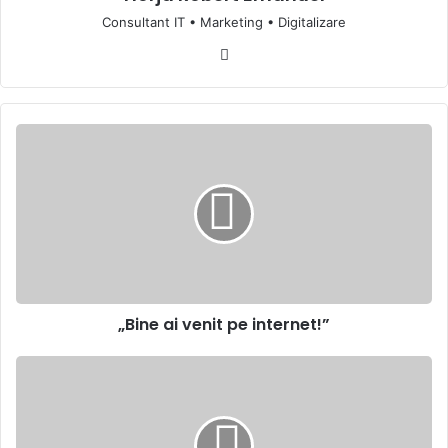
Consultant IT • Marketing • Digitalizare
Website
„Bine
ai
venit
pe
internet!”
„Bine ai venit pe internet!”
Rezumat
Februarie
2025