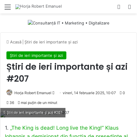
Menu
Switch
Ca
Acasă
|
Știri de ieri importante și azi
Știri de ieri importante și azi
Știri de ieri importante și azi
#207
Send
Horja Robert Emanuel
vineri, 14 februarie 2025, 10:07
0
an
36
mai puțin de un minut
email
Știri de ieri importante și azi #207
1.
„The King is dead! Long live the King!” Klaus
Iohannis a demisionat din funcția de președinte al