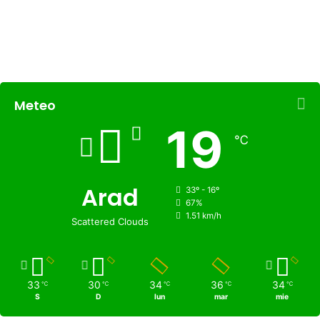
Meteo
19
℃
Arad
33º - 16º
67%
1.51 km/h
Scattered Clouds
33
30
34
36
34
℃
℃
℃
℃
℃
S
D
lun
mar
mie