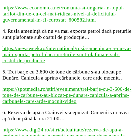
https://www.economica.net/romania-si-ungaria-in-topul-
tarilot-din-ue-cu-cel-mai-ridicat-nivel-al-deficitului-
guvernamental-in-t1-eurostat_600582.html
4. Rusia amenință că nu va mai exporta petrol dacă preţurile
sunt plafonate sub costul de producție…
https://newsweek.ro/international/rusia-ameninta-ca-nu-va-
mai-exporta-petrol-daca-preturile-sunt-plafonate-sub-
costul-de-productie
5. Trei barje cu 3.600 de tone de cărbune s-au blocat pe
Dunăre. Canicula a aprins cărbunele, care arde mocnit…
https://spotmedia.ro/stiri/eveniment/trei-barje-cu-3-600-de-
tone-de-carbune-s-au-blocat-pe-dunare-canicula-a-aprins-
carbunele-care-arde-mocnit-video
6. Rezerva de apă a Craiovei s-a epuizat. Oamenii vor avea
apă doar până la ora 21:00…
https://www.digi24.ro/stiri/actualitate/rezerva-de-apa-a-
craiovei-s-a-epuizat-oamenii-vor-avea-apa-doar-pana-la-