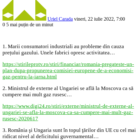
Uriel Carada
vineri, 22 iulie 2022, 7:00
0
5
mai puțin de un minut
Facebook
X
LinkedIn
Pinterest
Reddit
WhatsApp
Telegram
Share
via
Email
1. Marii consumatori industriali au probleme din cauza
prețului gazului. Unele fabrici opresc activitatea…
https://stirileprotv.ro/stiri/financiar/romania-pregateste-un-
plan-dupa-propunerea-comisiei-europene-de-a-economisi-
gaz-pentru-la-iarna.html
2. Ministrul de externe al Ungariei se află la Moscova ca să
cumpere mai mult gaz rusesc…
https://www.digi24.ro/stiri/externe/ministrul-de-externe-al-
ungariei-se-afla-la-moscova-ca-sa-cumpere-mai-mult-gaz-
rusesc-2020617
3. România şi Ungaria sunt în topul ţărilor din UE cu cel mai
ridicat nivel al deficitului guvernamental…