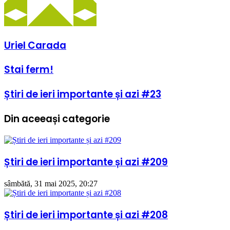
Uriel Carada
Stai
Stai ferm!
ferm!
Știri
Știri de ieri importante și azi #23
de
ieri
Din aceeași categorie
importante
și
azi
#23
Știri de ieri importante și azi #209
sâmbătă, 31 mai 2025, 20:27
Știri de ieri importante și azi #208