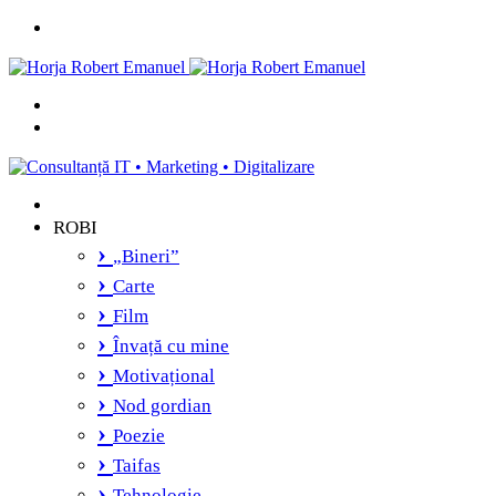
Menu
Caută
și
Switch
vei
skin
găsi...
ROBI
„Bineri”
Carte
Film
Învață cu mine
Motivațional
Nod gordian
Poezie
Taifas
Tehnologie