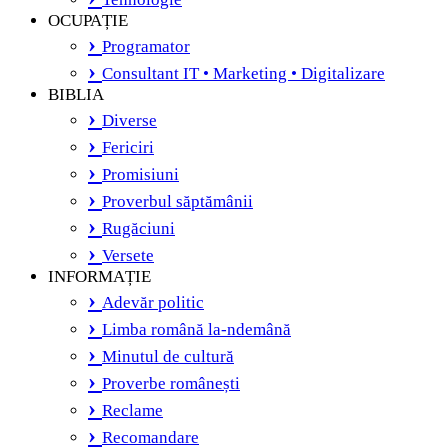
OCUPAȚIE
Programator
Consultant IT • Marketing • Digitalizare
BIBLIA
Diverse
Fericiri
Promisiuni
Proverbul săptămânii
Rugăciuni
Versete
INFORMAȚIE
Adevăr politic
Limba română la-ndemână
Minutul de cultură
Proverbe românești
Reclame
Recomandare