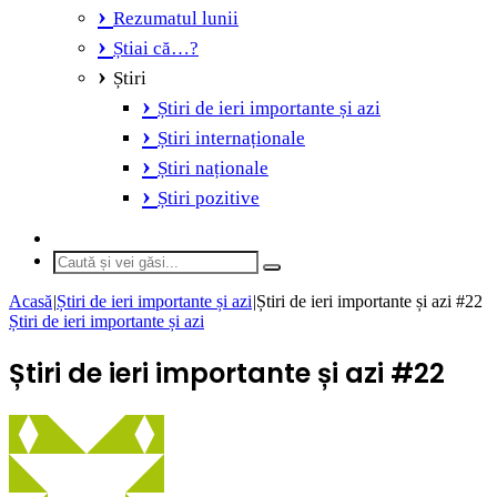
Rezumatul lunii
Știai că…?
Știri
Știri de ieri importante și azi
Știri internaționale
Știri naționale
Știri pozitive
Switch
skin
Caută
și
Acasă
|
Știri de ieri importante și azi
|
Știri de ieri importante și azi #22
vei
Știri de ieri importante și azi
găsi...
Știri de ieri importante și azi #22
Send
an
email