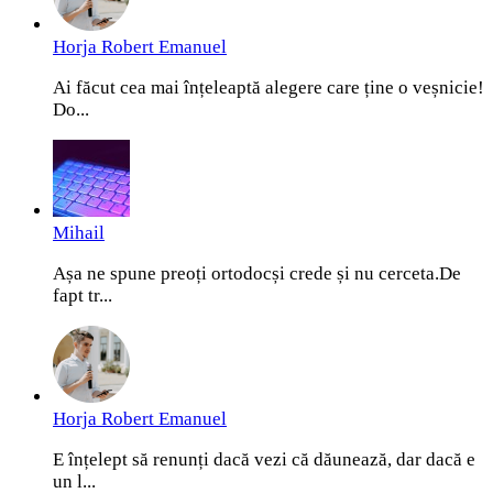
Horja Robert Emanuel
Ai făcut cea mai înțeleaptă alegere care ține o veșnicie!
Do...
Mihail
Așa ne spune preoți ortodocși crede și nu cerceta.De
fapt tr...
Horja Robert Emanuel
E înțelept să renunți dacă vezi că dăunează, dar dacă e
un l...