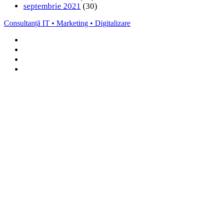
septembrie 2021
(30)
Consultanță IT • Marketing • Digitalizare
Facebook
LinkedIn
Instagram
TikTok
Back
to
top
button