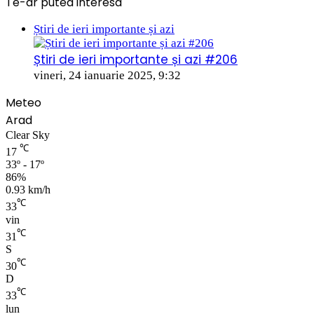
Te-ar putea interesa
Close
Știri de ieri importante și azi
Știri de ieri importante și azi #206
vineri, 24 ianuarie 2025, 9:32
Meteo
Arad
Clear Sky
℃
17
33º - 17º
86%
0.93 km/h
℃
33
vin
℃
31
S
℃
30
D
℃
33
lun