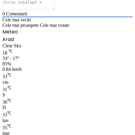
0
Comentarii
Cele mai vechi
Cele mai proaspete
Cele mai votate
Meteo
Arad
Clear Sky
℃
18
33º - 17º
85%
0.84 km/h
℃
33
vin
℃
31
S
℃
30
D
℃
33
lun
℃
35
mar