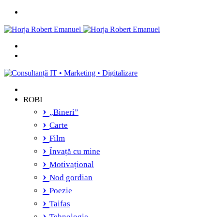
Menu
Caută
și
Switch
vei
skin
găsi...
ROBI
„Bineri”
Carte
Film
Învață cu mine
Motivațional
Nod gordian
Poezie
Taifas
Tehnologie