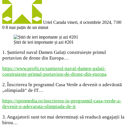
Uriel Carada
vineri, 4 octombrie 2024, 7:00
0
8
mai puțin de un minut
Știri de ieri importante și azi #201
1. Șantierul naval Damen Galați construiește primul
portavion de drone din Europa…
https://www.profit.ro/santierul-naval-damen-galati-
construieste-primul-portavion-de-drone-din-europa
2. Înscrierea în programul Casa Verde a devenit o adevărată
„olimpiadă“ de IT…
https://spotmedia.ro/inscrierea-in-programul-casa-verde-a-
devenit-o-adevarata-olimpiada-de-it
3. Angajatorii sunt tot mai determinați să readucă angajații la
birou…