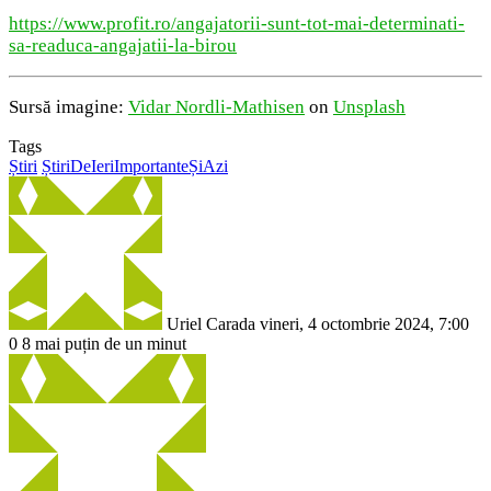
https://www.profit.ro/angajatorii-sunt-tot-mai-determinati-
sa-readuca-angajatii-la-birou
Sursă imagine:
Vidar Nordli-Mathisen
on
Unsplash
Tags
Știri
ȘtiriDeIeriImportanteȘiAzi
Send
an
email
Uriel Carada
vineri, 4 octombrie 2024, 7:00
0
8
mai puțin de un minut