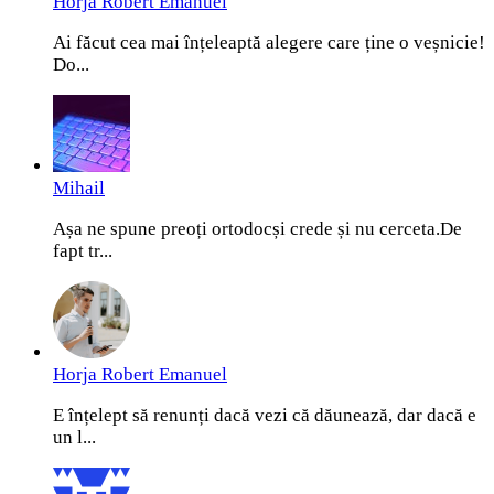
Horja Robert Emanuel
Ai făcut cea mai înțeleaptă alegere care ține o veșnicie!
Do...
Mihail
Așa ne spune preoți ortodocși crede și nu cerceta.De
fapt tr...
Horja Robert Emanuel
E înțelept să renunți dacă vezi că dăunează, dar dacă e
un l...