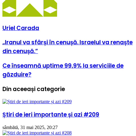
Uriel Carada
„Iranul
„Iranul va sfârși în cenușă. Israelul va renaște
va
din cenușă.”
sfârși
în
cenușă.
Ce
Ce înseamnă uptime 99,9% la serviciile de
Israelul
înseamnă
găzduire?
va
uptime
renaște
99,9%
din
la
Din aceeași categorie
cenușă.”
serviciile
de
găzduire?
Știri de ieri importante și azi #209
sâmbătă, 31 mai 2025, 20:27