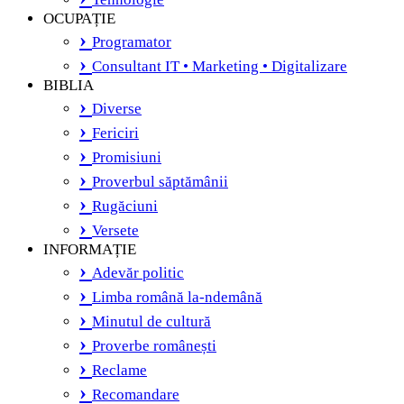
OCUPAȚIE
Programator
Consultant IT • Marketing • Digitalizare
BIBLIA
Diverse
Fericiri
Promisiuni
Proverbul săptămânii
Rugăciuni
Versete
INFORMAȚIE
Adevăr politic
Limba română la-ndemână
Minutul de cultură
Proverbe românești
Reclame
Recomandare