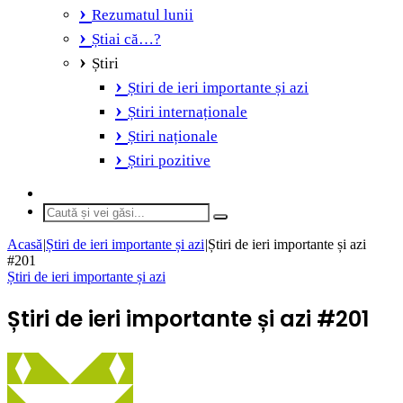
Rezumatul lunii
Știai că…?
Știri
Știri de ieri importante și azi
Știri internaționale
Știri naționale
Știri pozitive
Switch
skin
Caută
și
Acasă
|
Știri de ieri importante și azi
|
Știri de ieri importante și azi
vei
#201
găsi...
Știri de ieri importante și azi
Știri de ieri importante și azi #201
Send
an
email