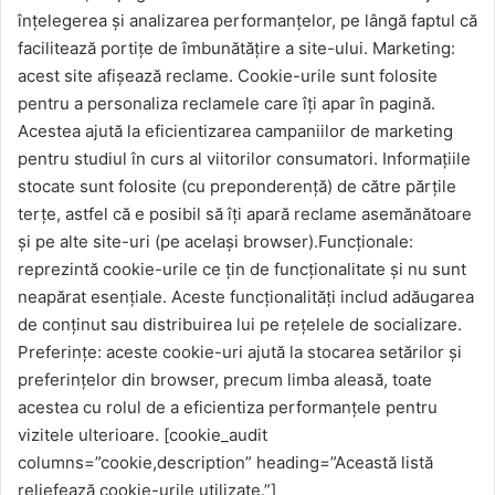
înțelegerea și analizarea performanțelor, pe lângă faptul că
facilitează portițe de îmbunătățire a site-ului. Marketing:
acest site afișează reclame. Cookie-urile sunt folosite
pentru a personaliza reclamele care îți apar în pagină.
Acestea ajută la eficientizarea campaniilor de marketing
pentru studiul în curs al viitorilor consumatori. Informațiile
stocate sunt folosite (cu preponderență) de către părțile
terțe, astfel că e posibil să îți apară reclame asemănătoare
și pe alte site-uri (pe același browser).Funcționale:
reprezintă cookie-urile ce țin de funcționalitate și nu sunt
neapărat esențiale. Aceste funcționalități includ adăugarea
de conținut sau distribuirea lui pe rețelele de socializare.
Preferințe: aceste cookie-uri ajută la stocarea setărilor și
preferințelor din browser, precum limba aleasă, toate
acestea cu rolul de a eficientiza performanțele pentru
vizitele ulterioare. [cookie_audit
columns=”cookie,description” heading=”Această listă
reliefează cookie-urile utilizate.”]