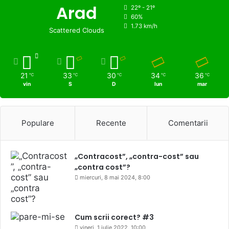
Arad
22º - 21º
60%
1.73 km/h
Scattered Clouds
21
33
30
34
36
℃
℃
℃
℃
℃
vin
S
D
lun
mar
Populare
Recente
Comentarii
„Contracost”, „contra-cost” sau
„contra cost”?
miercuri, 8 mai 2024, 8:00
Cum scrii corect? #3
vineri, 1 iulie 2022, 10:00