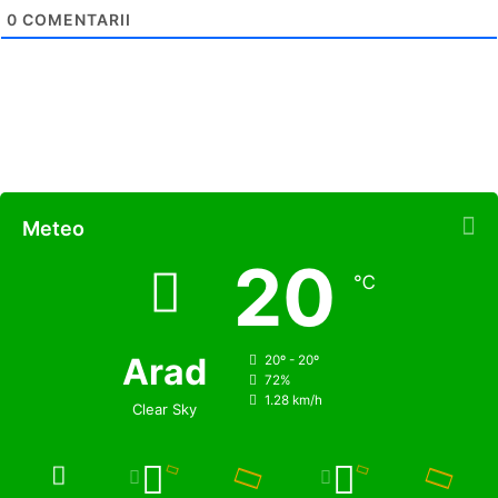
0
COMENTARII
Meteo
20
℃
Arad
20º - 20º
72%
1.28 km/h
Clear Sky