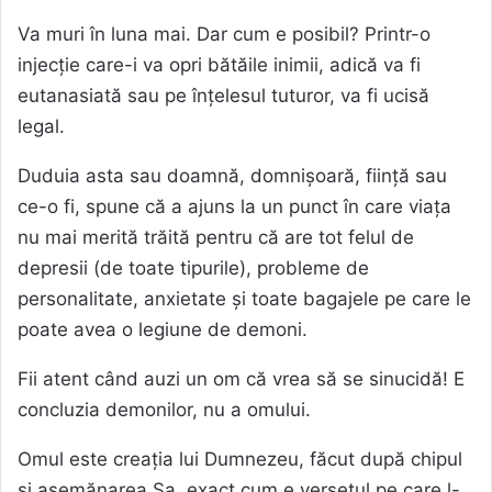
Va muri în luna mai. Dar cum e posibil? Printr-o
injecție care-i va opri bătăile inimii, adică va fi
eutanasiată sau pe înțelesul tuturor, va fi ucisă
legal.
Duduia asta sau doamnă, domnișoară, ființă sau
ce-o fi, spune că a ajuns la un punct în care viața
nu mai merită trăită pentru că are tot felul de
depresii (de toate tipurile), probleme de
personalitate, anxietate și toate bagajele pe care le
poate avea o legiune de demoni.
Fii atent când auzi un om că vrea să se sinucidă! E
concluzia demonilor, nu a omului.
Omul este creația lui Dumnezeu, făcut după chipul
și asemănarea Sa, exact cum e versetul pe care l-