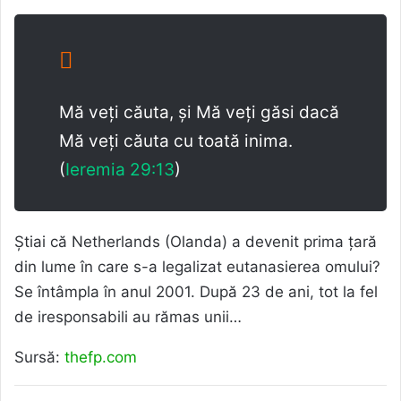
Mă veți căuta, și Mă veți găsi dacă
Mă veți căuta cu toată inima.
(
Ieremia 29:13
)
Știai că Netherlands (Olanda) a devenit prima țară
din lume în care s-a legalizat eutanasierea omului?
Se întâmpla în anul 2001. După 23 de ani, tot la fel
de iresponsabili au rămas unii…
Sursă:
thefp.com