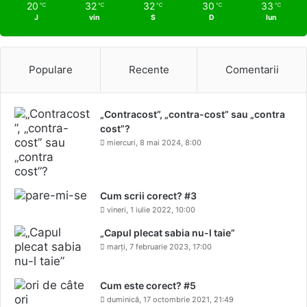
20
32
32
30
33
℃
℃
℃
℃
℃
J
vin
S
D
lun
Populare
Recente
Comentarii
„Contracost”, „contra-cost” sau „contra
cost”?
miercuri, 8 mai 2024, 8:00
Cum scrii corect? #3
vineri, 1 iulie 2022, 10:00
„Capul plecat sabia nu-l taie”
marți, 7 februarie 2023, 17:00
Cum este corect? #5
duminică, 17 octombrie 2021, 21:49