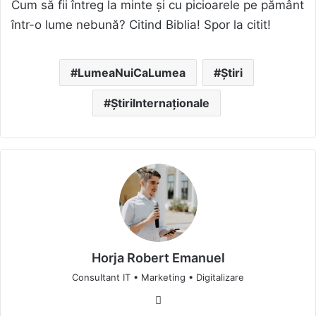
Cum să fii întreg la minte și cu picioarele pe pământ
într-o lume nebună? Citind Biblia! Spor la citit!
LumeaNuiCaLumea
Știri
ȘtiriInternaționale
Horja Robert Emanuel
Consultant IT • Marketing • Digitalizare
Website