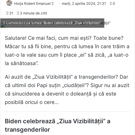
Send
Horja Robert Emanuel
marți, 2 aprilie 2024, 21:31
0
an
21
3 minute de citit
email
Lumea nu-i ca lumea: Biden celebrează „Ziua Vizibilității”
Salutare! Ce mai faci, cum mai ești? Toate bune?
Măcar tu să fii bine, pentru că lumea în care trăim a
luat-o la vale sau cum îi place „ei” să zică, „a luat-o
la sănătoasa”.
Ai auzit de „Ziua Vizibilității” a transgenderilor? Dar
că ultimii doi Papi suțin „ciudățeii”? Sigur nu ai auzit
că sinuciderea a devenit o doleanță și că este
posibilă oricui o cere…
Biden celebrează „Ziua Vizibilității” a
transgenderilor