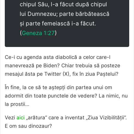
chipul Său, l-a făcut după chipul
lui Dumnezeu; parte bărbătească
și parte femeiască i-a făcut.
(
Geneza 1:27
)
Ce-i cu agenda asta diabolică a celor care-l
manevrează pe Biden? Chiar trebuia să posteze
mesajul ăsta pe Twitter (X), fix în ziua Paștelui?
În fine, la ce să te aștepți din partea unui om
adormit din toate punctele de vedere? La nimic, nu
la prostii…
Vezi
aici
„arătura” care a inventat „Ziua Vizibilității”.
E om sau dinozaur?