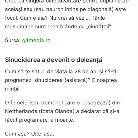
Cred că singura binecuvântare pentru cuplurile de
același sex (sau neuron întins pe diagonală) este
focul. Cum e aia? Nu vrei să vezi… Țările
musulmane sunt prea blânde cu „ciudățeii”.
Sursă:
g4media.ro
Sinuciderea a devenit o doleanță
Cum să te saturi de viață la 28 de ani și să-ți
programezi sinuciderea (asistată)? E noaptea
minții!
O femeie (sau demonul care o posedează) din
Nettherlands (fosta Olanda) a declarat că și-a
făcut programare la moarte.
Cum așa? Uite-așa.