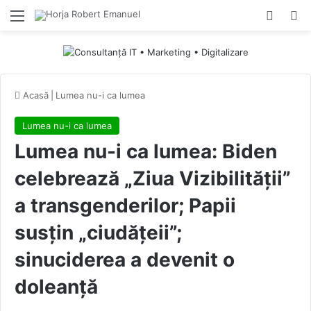
Menu
Switch
Ca
Acasă
|
Lumea nu-i ca lumea
Lumea nu-i ca lumea
Lumea nu-i ca lumea: Biden
celebrează „Ziua Vizibilității”
a transgenderilor; Papii
susțin „ciudățeii”;
sinuciderea a devenit o
doleanță