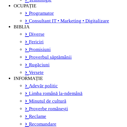
OCUPAȚIE
Programator
Consultant IT • Marketing • Digitalizare
BIBLIA
Diverse
Fericiri
Promisiuni
Proverbul săptămânii
Rugăciuni
Versete
INFORMAȚIE
Adevăr politic
Limba română la-ndemână
Minutul de cultură
Proverbe românești
Reclame
Recomandare