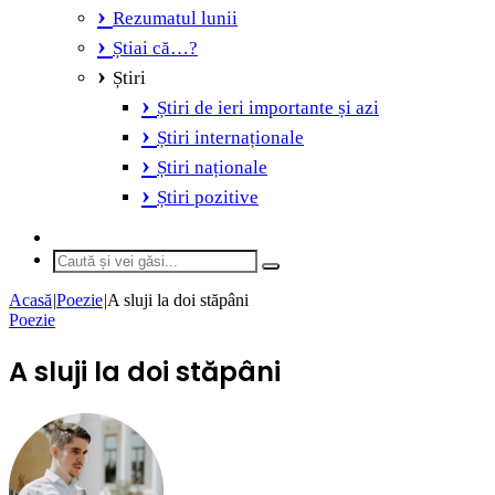
Rezumatul lunii
Știai că…?
Știri
Știri de ieri importante și azi
Știri internaționale
Știri naționale
Știri pozitive
Switch
skin
Caută
și
Acasă
|
Poezie
|
A sluji la doi stăpâni
vei
Poezie
găsi...
A sluji la doi stăpâni
Send
an
email