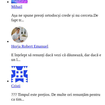
Mihail
Așa ne spune preoți ortodocși crede și nu cerceta.De
fapt tr...
Horja Robert Emanuel
E înțelept să renunți dacă vezi că dăunează, dar dacă e
un l...
Cristi
??? Timpul este prețios. De multe ori renunțăm pentru
ca tim...