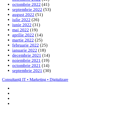
octombrie 2022
(41)
septembrie 2022
(53)
august 2022
(51)
iulie 2022
(26)
iunie 2022
(31)
mai 2022
(19)
aprilie 2022
(14)
martie 2022
(25)
februarie 2022
(25)
ianuarie 2022
(18)
decembrie 2021
(14)
noiembrie 2021
(19)
octombrie 2021
(14)
septembrie 2021
(30)
Consultanță IT • Marketing • Digitalizare
Facebook
LinkedIn
Instagram
TikTok
Back