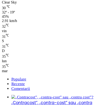
Clear Sky
℃
30
32º - 19º
45%
2.91 km/h
℃
32
vin
℃
31
S
℃
31
D
℃
35
lun
℃
35
mar
Populare
Recente
Comentarii
„Contracost”, „contra-cost” sau „contra