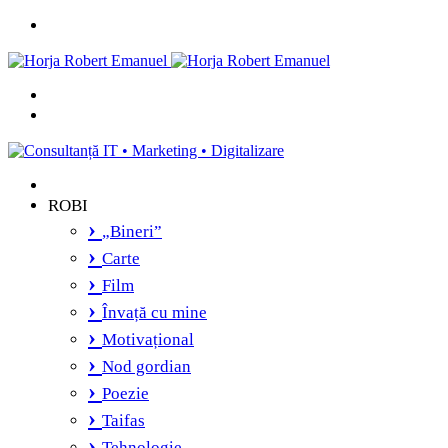
Menu
Caută
și
Switch
vei
skin
găsi...
ROBI
„Bineri”
Carte
Film
Învață cu mine
Motivațional
Nod gordian
Poezie
Taifas
Tehnologie