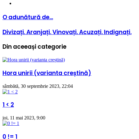
Website
O
O adunătură de...
adunătură
de...
Divizați.
Divizați. Aranjați. Vinovați. Acuzați. Indignați.
Aranjați.
Vinovați.
Din aceeași categorie
Acuzați.
Indignați.
Hora unirii (varianta creștină)
sâmbătă, 30 septembrie 2023, 22:04
1 < 2
joi, 11 mai 2023, 9:00
0 != 1