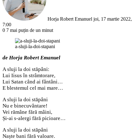
Horja Robert Emanuel
joi, 17 martie 2022,
7:00
0
7
mai puțin de un minut
a-sluji-la-doi-stapani
de Horja Robert Emanuel
A sluji la doi stăpâni:
Lui Iisus în strâmtorare,
Lui Satan când ai fântâni…
E blestemul cel mai mare…
A sluji la doi stăpâni
Nu e binecuvântare!
Vei rămâne fără mâini,
Și-ai s-alergi fără picioare…
A sluji la doi stăpâni
Naște bani fără valoare.