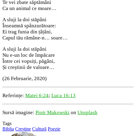
Te vei zbate săptămâni
Ca un animal ce moare…
A sluji la doi stăpâni
Înseamnă spânzurătoare:
Ei trag funia din țâțâni,
Capul tău rămâne-n… soare…
A sluji la doi stăpâni
Nu e-un loc de împăcare
Între cei vopsiți, păgâni,
Și creștinii de valoare…
(26 Februarie, 2020)
Referințe:
Matei 6:24
;
Luca 16:13
Sursă imagine:
Piotr Makowski
on
Unsplash
Tags
Biblia
Creștine
Cultură
Poezie
Send