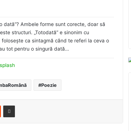
 o dată”? Ambele forme sunt corecte, doar să
este structuri. „Totodată” e sinonim cu
se folosește ca sintagmă când te referi la ceva o
au tot pentru o singură dată…
splash
mbaRomână
Poezie
st
Reddit
Share via Email