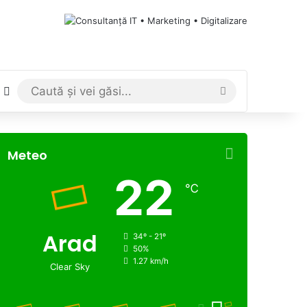
Switch skin
Caută
și
vei
Meteo
găsi...
22
℃
Arad
34º - 21º
50%
1.27 km/h
Clear Sky