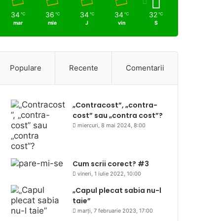
34
36
34
34
32
℃
℃
℃
℃
℃
mar
mie
J
vin
S
Populare
Recente
Comentarii
„Contracost”, „contra-
cost” sau „contra cost”?
miercuri, 8 mai 2024, 8:00
Cum scrii corect? #3
vineri, 1 iulie 2022, 10:00
„Capul plecat sabia nu-l
taie”
marți, 7 februarie 2023, 17:00