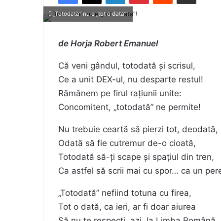
„Totodată” nu e „tot o dată”!
de Horja Robert Emanuel
Că veni gândul, totodată și scrisul,
Ce a unit DEX-ul, nu desparte restul!
Rămânem pe firul rațiunii unite:
Concomitent, „totodată” ne permite!
Nu trebuie ceartă să pierzi tot, deodată,
Odată să fie cutremur de-o cioată,
Totodată să-ți scape și spațiul din tren,
Ca astfel să scrii mai cu spor… ca un per
„Totodată” nefiind totuna cu firea,
Tot o dată, ca ieri, ar fi doar aiurea
Să nu te respecți, azi, la Limba Română,