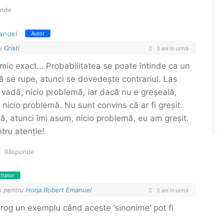
unde
anuel
Autor
ru
Cristi
3 ani în urmă
imic exact… Probabilitatea se poate întinde ca un
că se rupe, atunci se dovedește contrariul. Las
 vadă, nicio problemă, iar dacă nu e greșeală,
 nicio problemă. Nu sunt convins că ar fi greșit.
ă, atunci îmi asum, nicio problemă, eu am greșit.
ru atenție!
Răspunde
zitator
s pentru
Horja Robert Emanuel
3 ani în urmă
rog un exemplu când aceste ‘sinonime’ pot fi