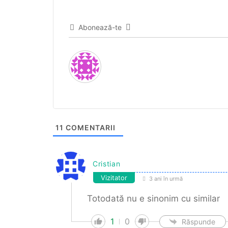
Abonează-te
11
COMENTARII
Cristian
Vizitator
3 ani în urmă
Totodată nu e sinonim cu similar
1
0
Răspunde