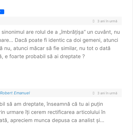
r
3 ani în urmă
 sinonimul are rolul de a „îmbrățișa” un cuvânt, nu
oare… Dacă poate fi identic ca doi gemeni, atunci
 nu, atunci măcar să fie similar, nu tot o dată
, e foarte probabil să ai dreptate ?
 Robert Emanuel
3 ani în urmă
il să am dreptate, înseamnă că tu ai puțin
in urmare îți cerem rectificarea articolului în
dată, apreciem munca depusa ca analist și…