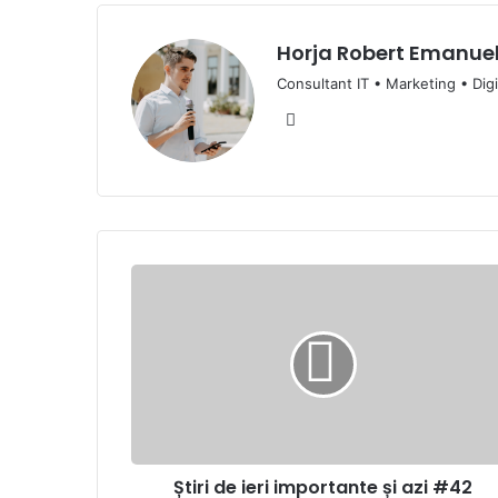
Horja Robert Emanue
Consultant IT • Marketing • Digi
Website
Știri
de
ieri
importante
și
azi
#42
Știri de ieri importante și azi #42