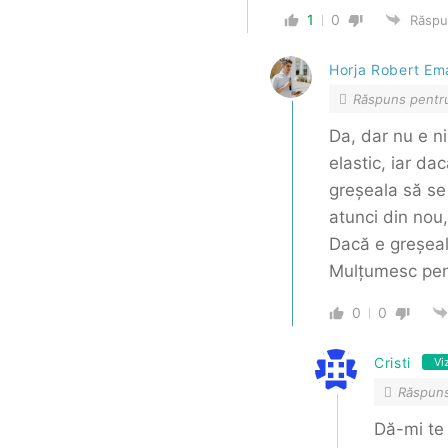
1
0
Răsp
Horja Robert Em
Răspuns pent
Da, dar nu e n
elastic, iar da
greșeala să se
atunci din nou,
Dacă e greșeal
Mulțumesc pent
0
0
Cristi
Vi
Răspun
Dă-mi te 