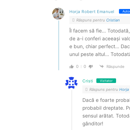
Horja Robert Emanuel
Auto
Răspuns pentru
Cristian
Îl facem să fie… Totodată,
de a-i conferi aceeași val
e bun, chiar perfect… Dacă
unul peste altul… Totodată
0
0
Răspunde
Cristi
Vizitator
Răspuns pentru
Horja
Dacă e foarte probab
probabil dreptate. Pr
sensul arătat. Toto
gânditor!