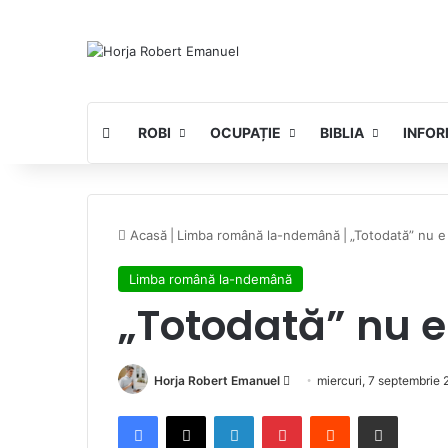
ROBI
OCUPAȚIE
BIBLIA
INFOR
Acasă
|
Limba română la-ndemână
|
„Totodată” nu e 
Limba română la-ndemână
„Totodată” nu e 
Send
Horja Robert Emanuel
miercuri, 7 septembrie 
an
Facebook
X
LinkedIn
Pinterest
Reddit
Share via Email
email