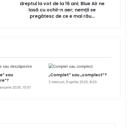
de
dreptul la vot de la 16 ani; Blue Air ne
la
lasă cu ochii-n aer; nemții se
16
pregătesc de ce e mai rău...
ani;
Blue
Air
ne
lasă
cu
ochii-
n
aer;
e” sau
„Complet” sau „complect”?
nemții
re”?
se
miercuri, 9 aprilie 2025, 8:00
pregătesc
anuarie 2026, 15:57
de
ce
e
mai
rău...