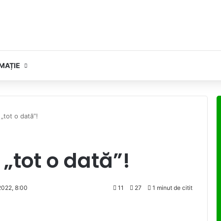
MAȚIE
„tot o dată”!
„tot o dată”!
2022, 8:00
11
27
1 minut de citit