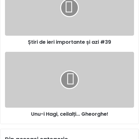
importante
și
azi
#39
Știri de ieri importante și azi #39
Unu-
i
Hagi,
ceilalți...
Gheorghe!
Unu-i Hagi, ceilalți... Gheorghe!