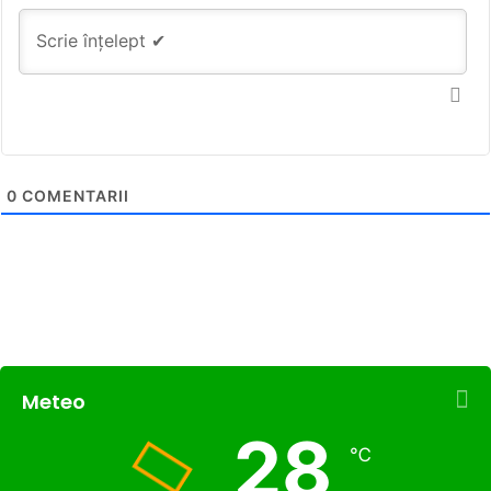
0
COMENTARII
Meteo
28
℃