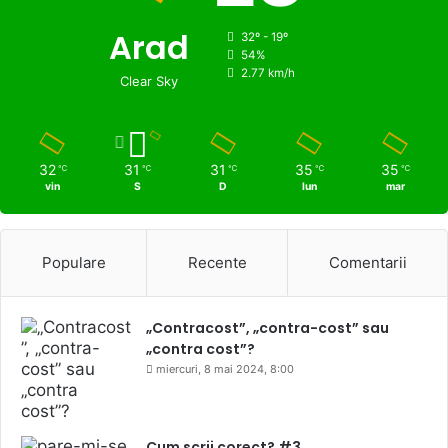
Arad
32º - 19º
54%
2.77 km/h
Clear Sky
32
31
31
35
35
℃
℃
℃
℃
℃
vin
S
D
lun
mar
Populare
Recente
Comentarii
„Contracost”, „contra-cost” sau
„contra cost”?
miercuri, 8 mai 2024, 8:00
Cum scrii corect? #3