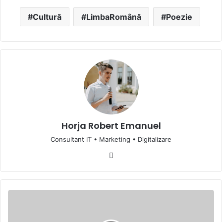
Cultură
LimbaRomână
Poezie
Horja Robert Emanuel
Consultant IT • Marketing • Digitalizare
Website
Știri
de
ieri