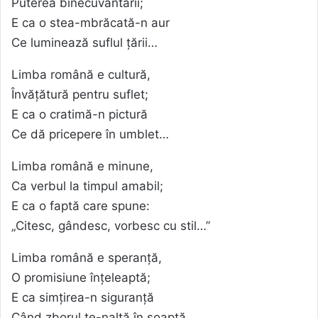
Puterea binecuvântării;
E ca o stea-mbrăcată-n aur
Ce luminează suflul țării…
Limba română e cultură,
Învățătură pentru suflet;
E ca o cratimă-n pictură
Ce dă pricepere în umblet…
Limba română e minune,
Ca verbul la timpul amabil;
E ca o faptă care spune:
„Citesc, gândesc, vorbesc cu stil…”
Limba română e speranță,
O promisiune înțeleaptă;
E ca simțirea-n siguranță
Când zborul te-nalță în șoaptă…