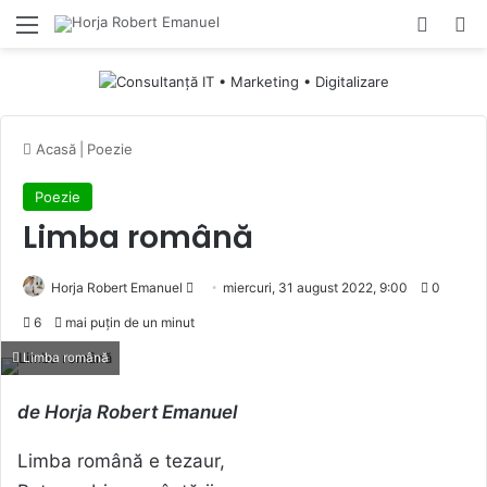
Menu
Switch
Ca
Acasă
|
Poezie
Poezie
Limba română
Send
Horja Robert Emanuel
miercuri, 31 august 2022, 9:00
0
an
6
mai puțin de un minut
email
Limba română
de Horja Robert Emanuel
Limba română e tezaur,