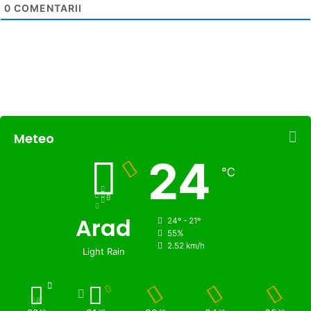
0
COMENTARII
Meteo
24
℃
Arad
24º - 21º
55%
2.52 km/h
Light Rain