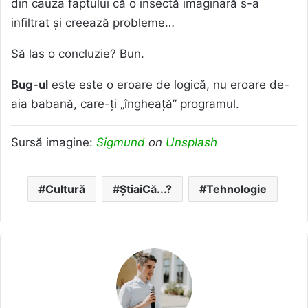
din cauza faptului că o insectă imaginară s-a
infiltrat și creează probleme…
Să las o concluzie? Bun.
Bug-ul
este este o eroare de logică, nu eroare de-
aia babană, care-ți „îngheață” programul.
Sursă imagine:
Sigmund
on
Unsplash
Cultură
ȘtiaiCă...?
Tehnologie