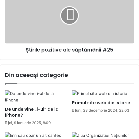
ale
săptămânii
#25
Știrile pozitive ale săptămânii #25
Din aceeași categorie
Primul site web din istorie
De unde vine „i-ul” de la
luni, 23 decembrie 2024, 22:03
iPhone?
joi, 9 ianuarie 2025, 8:00