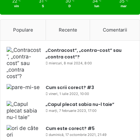
22
31
30
34
35
℃
℃
℃
℃
℃
vin
S
D
lun
mar
Populare
Recente
Comentarii
„Contracost”, „contra-cost” sau
„contra cost”?
miercuri, 8 mai 2024, 8:00
Cum scrii corect? #3
vineri, 1 iulie 2022, 10:00
„Capul plecat sabia nu-l taie”
marți, 7 februarie 2023, 17:00
Cum este corect? #5
duminică, 17 octombrie 2021, 21:49