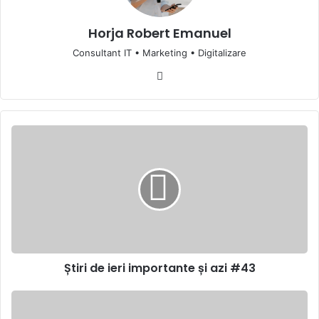
Horja Robert Emanuel
Consultant IT • Marketing • Digitalizare
Website
Știri
de
ieri
importante
și
azi
#43
Știri de ieri importante și azi #43
Știrile
pozitive