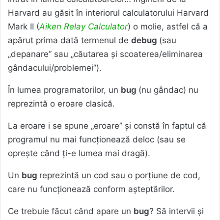
Harvard au găsit în interiorul calculatorului Harvard
Mark II (
Aiken Relay Calculator
) o molie, astfel că a
apărut prima dată termenul de
debug
(sau
„depanare” sau „căutarea și scoaterea/eliminarea
gândacului/problemei”).
În lumea programatorilor, un
bug
(nu gândac) nu
reprezintă o eroare clasică.
La eroare i se spune „eroare” și constă în faptul că
programul nu mai funcționează deloc (sau se
oprește când ți-e lumea mai dragă).
Un
bug
reprezintă un cod sau o porțiune de cod,
care nu funcționează conform așteptărilor.
Ce trebuie făcut când apare un
bug
? Să intervii și