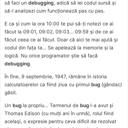
să faci un
debugging
, adică să iei codul sursă și
să-l analizezi cum funcționează pas cu pas.
E ca și cum la ora 10:00 te pui să-ți notezi ce ai
făcut la 09:01, 09:02, 09:03… 09:59 și de ce ai
făcut ceea ce ai făcut. Doar că aici te mai ajută și
codul din fața ta… Se apelează la memorie și la
logică. Nu orice programator știe să facă
debugging
.
În fine, 9 septembrie, 1947, rămâne în istoria
calculatoarelor ca fiind ziua cu primul
bug
(gândac)
găsit.
Un
bug
la propriu… Termenul de
bug
l-a avut și
Thomas Edison (cu mulți ani în urmă), rolul fiind
același, o expresie pentru ceva dificil de rezolvat