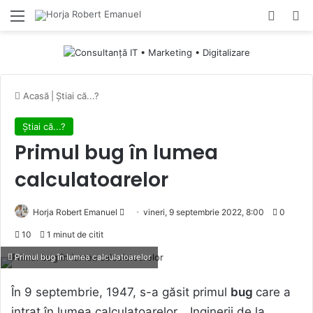
Menu
Switch
Ca
Acasă
|
Știai că...?
Știai că...?
Primul bug în lumea
calculatoarelor
Send
Horja Robert Emanuel
vineri, 9 septembrie 2022, 8:00
0
an
10
1 minut de citit
email
Primul bug în lumea calculatoarelor
În 9 septembrie, 1947, s-a găsit primul
bug
care a
intrat în lumea calculatoarelor… Inginerii de la