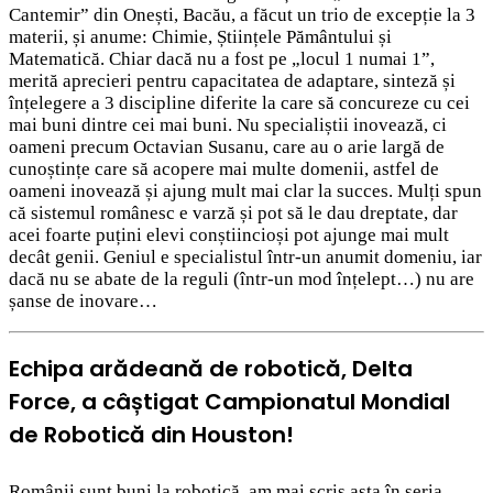
Cantemir” din Onești, Bacău, a făcut un trio de excepție la 3
materii, și anume: Chimie, Științele Pământului și
Matematică. Chiar dacă nu a fost pe „locul 1 numai 1”,
merită aprecieri pentru capacitatea de adaptare, sinteză și
înțelegere a 3 discipline diferite la care să concureze cu cei
mai buni dintre cei mai buni. Nu specialiștii inovează, ci
oameni precum Octavian Susanu, care au o arie largă de
cunoștințe care să acopere mai multe domenii, astfel de
oameni inovează și ajung mult mai clar la succes. Mulți spun
că sistemul românesc e varză și pot să le dau dreptate, dar
acei foarte puțini elevi conștiincioși pot ajunge mai mult
decât genii. Geniul e specialistul într-un anumit domeniu, iar
dacă nu se abate de la reguli (într-un mod înțelept…) nu are
șanse de inovare…
Echipa arădeană de robotică, Delta
Force, a câștigat Campionatul Mondial
de Robotică din Houston!
Românii sunt buni la robotică, am mai scris asta în seria