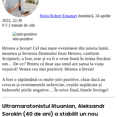
Horja Robert Emanuel
duminică, 24 aprilie
2022, 22:39
0
5
2 minute de citit
Facebook
X
LinkedIn
Pinterest
Reddit
WhatsApp
Telegram
Share
via
stiri-pozitive
Email
Hristos a înviat! Cel mai mare eveniment din istoria lumii,
moartea și învierea Domnului Iisus Hristos, conform
Scripturii, a fost, este și va fi o veste bună în inima fiecărui
om… De ce? Pentru că doar așa omul are șansa la viața
veșnică! Vestea cea mai pozitivă: Hristos a înviat!
A fost o săptămână cu multe știri pozitive, chiar dacă au
crescut și evenimentele nefericite, veștile neplăcute și
îndeosebi știrile negative… În orice final, binele învinge!
Ultramaratonistul lituanian, Aleksandr
Sorokin (40 de ani) a stabilit un nou