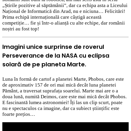
„Știrile pozitive al săptămânii”, dar ca echipa asta a Liceului
Național de Informatică din Arad, nu e niciuna… Felicitări!
Prima echipă internațională care câștigă această
competiție… fie și într-o alianță cu alte echipe, dar românii
noștri au fost top!
Imagini unice surprinse de roverul
Perseverance de la NASA cu eclipsa
solară de pe planeta Marte.
Luna în formă de cartof a planetei Marte, Phobos, care este
de aproximativ 157 de ori mai mică decât luna planetei
Pământ, a traversat suprafața soarelui. Marte mai are o a
doua lună, numită Deimos, care este mai mică decât Phobos.
E fascinantă lumea astronomiei! Îți las un clip scurt, poate
nu e spectaculos ca imagine, dar ca subiect științific este
foarte prețios…