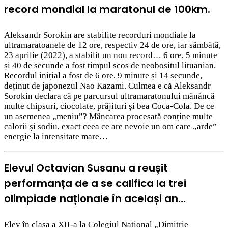
record mondial la maratonul de 100km.
Aleksandr Sorokin are stabilite recorduri mondiale la
ultramaratoanele de 12 ore, respectiv 24 de ore, iar sâmbătă,
23 aprilie (2022), a stabilit un nou record… 6 ore, 5 minute
și 40 de secunde a fost timpul scos de neobositul lituanian.
Recordul inițial a fost de 6 ore, 9 minute și 14 secunde,
deținut de japonezul Nao Kazami. Culmea e că Aleksandr
Sorokin declara că pe parcursul ultramaratonului mănâncă
multe chipsuri, ciocolate, prăjituri și bea Coca-Cola. De ce
un asemenea „meniu”? Mâncarea procesată conține multe
calorii și sodiu, exact ceea ce are nevoie un om care „arde”
energie la intensitate mare…
Elevul Octavian Susanu a reușit
performanța de a se califica la trei
olimpiade naționale în același an…
Elev în clasa a XII-a la Colegiul Național „Dimitrie