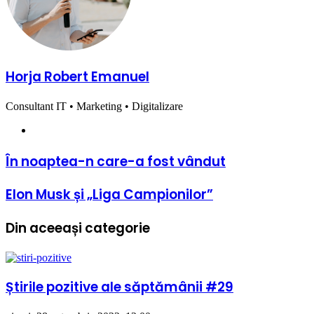
Horja Robert Emanuel
Consultant IT • Marketing • Digitalizare
Website
În
În noaptea-n care-a fost vândut
noaptea-
n
Elon
Elon Musk și „Liga Campionilor”
care-
Musk
a
și
fost
Din aceeași categorie
„Liga
vândut
Campionilor”
Știrile pozitive ale săptămânii #29