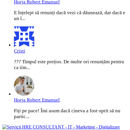
Horja Robert Emanuel
E înțelept să renunți dacă vezi că dăunează, dar dacă e
un l...
Cristi
??? Timpul este prețios. De multe ori renunțăm pentru
ca tim...
Horja Robert Emanuel
Fiți pe pace! Îmi asum dacă cineva a fost oprit să nu
partic...