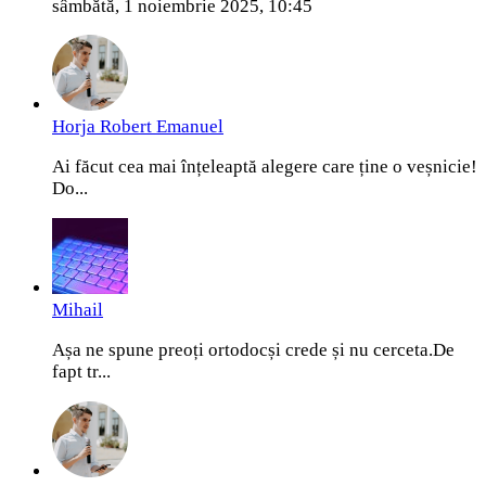
sâmbătă, 1 noiembrie 2025, 10:45
Horja Robert Emanuel
Ai făcut cea mai înțeleaptă alegere care ține o veșnicie!
Do...
Mihail
Așa ne spune preoți ortodocși crede și nu cerceta.De
fapt tr...