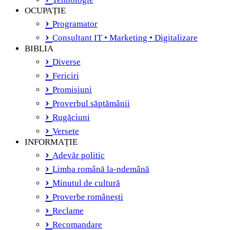
OCUPAȚIE
Programator
Consultant IT • Marketing • Digitalizare
BIBLIA
Diverse
Fericiri
Promisiuni
Proverbul săptămânii
Rugăciuni
Versete
INFORMAȚIE
Adevăr politic
Limba română la-ndemână
Minutul de cultură
Proverbe românești
Reclame
Recomandare