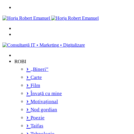
Menu
Caută
și
Switch
vei
skin
găsi...
ROBI
„Bineri”
Carte
Film
Învață cu mine
Motivațional
Nod gordian
Poezie
Taifas
Tehnologie