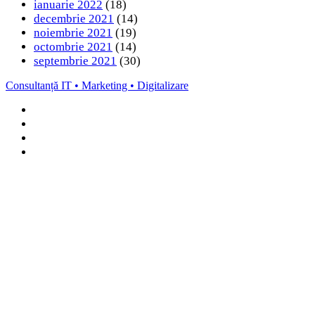
ianuarie 2022
(18)
decembrie 2021
(14)
noiembrie 2021
(19)
octombrie 2021
(14)
septembrie 2021
(30)
Consultanță IT • Marketing • Digitalizare
Facebook
LinkedIn
Instagram
TikTok
Back
to
top
button