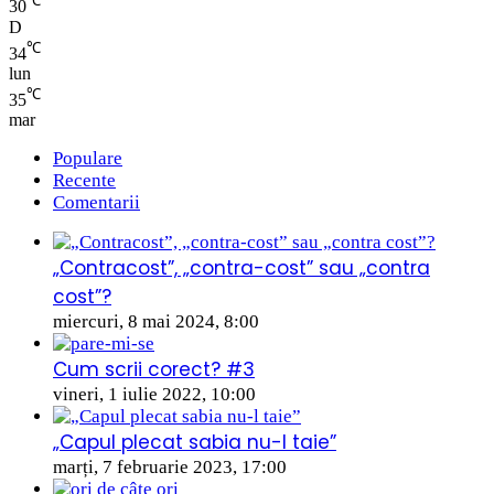
℃
30
D
℃
34
lun
℃
35
mar
Populare
Recente
Comentarii
„Contracost”, „contra-cost” sau „contra
cost”?
miercuri, 8 mai 2024, 8:00
Cum scrii corect? #3
vineri, 1 iulie 2022, 10:00
„Capul plecat sabia nu-l taie”
marți, 7 februarie 2023, 17:00