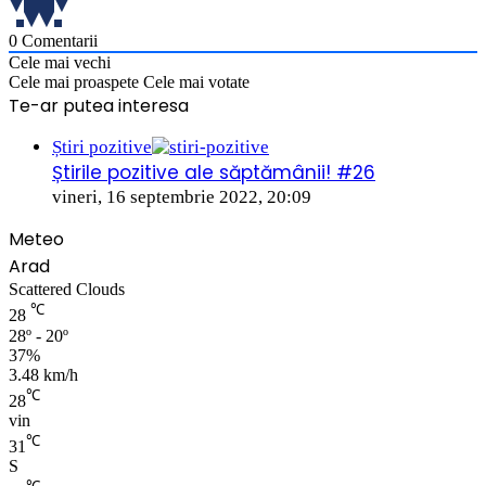
0
Comentarii
Cele mai vechi
Cele mai proaspete
Cele mai votate
Te-ar putea interesa
Close
Știri pozitive
Știrile pozitive ale săptămânii! #26
vineri, 16 septembrie 2022, 20:09
Meteo
Arad
Scattered Clouds
℃
28
28º - 20º
37%
3.48 km/h
℃
28
vin
℃
31
S