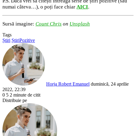
P.S. Dacă vrei să citești întreaga serie de știri pozitive (sau
numai câteva…), o poți face chiar
AICI
.
Sursă imagine:
Count Chris
on
Unsplash
Tags
Știri
ȘtiriPozitive
Send
an
email
Horja Robert Emanuel
duminică, 24 aprilie
2022, 22:39
0
5
2 minute de citit
Facebook
X
LinkedIn
Pinterest
Reddit
WhatsApp
Telegram
Share
Distribuie pe
via
Facebook
X
LinkedIn
Pinterest
Reddit
Share
Email
via
Email